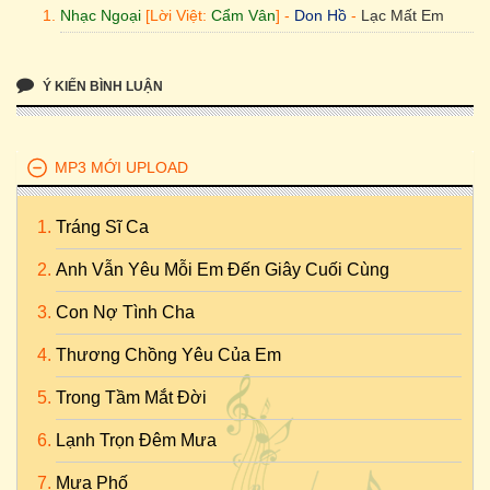
Nhạc Ngoại
[Lời Việt:
Cẩm Vân
] -
Don Hồ
-
Lạc Mất Em
Ý KIẾN BÌNH LUẬN
MP3 MỚI UPLOAD
Tráng Sĩ Ca
Anh Vẫn Yêu Mỗi Em Đến Giây Cuối Cùng
Con Nợ Tình Cha
Thương Chồng Yêu Của Em
Trong Tầm Mắt Đời
Lạnh Trọn Đêm Mưa
Mưa Phố