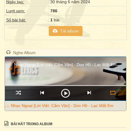
Ngày tạo:
30 tháng 6 năm 2024
Lượt xem:
786
Số bài hát:
1
bài
Tải album
Nghe Album
Nhạc Ngoại [Lời Việt: Cẩm Vân] - Don Hồ - Lạc Mất Em
Nhạc Ngoại [Lời Việt: Cẩm Vân] - Don Hồ - Lạc Mất Em
BÀI HÁT TRONG ALBUM