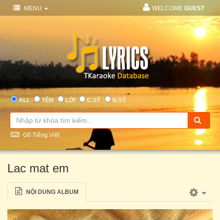
MENU
WELCOME
GUEST
ALL
TÊN
LỜI
C.SỸ
N.SỸ
Gõ Tiếng Việt
Lac mat em
NỘI DUNG ALBUM