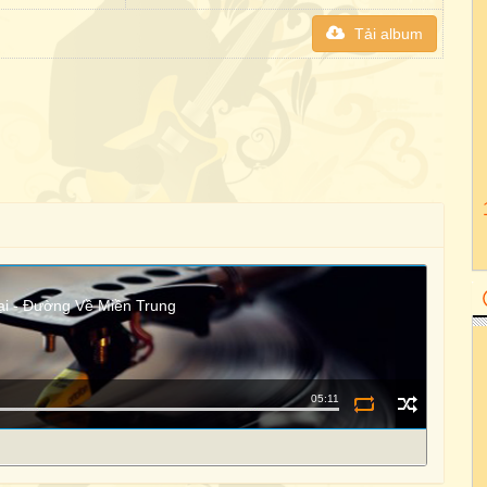
Tải album
ại - Đường Về Miền Trung
05:11