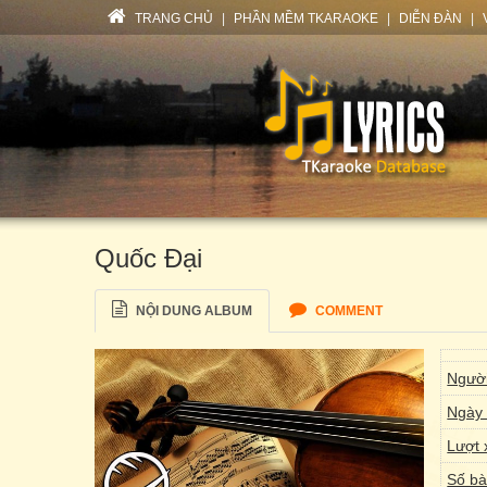
TRANG CHỦ
|
PHẦN MỀM TKARAOKE
|
DIỄN ĐÀN
|
Quốc Đại
NỘI DUNG ALBUM
COMMENT
Người
Ngày 
Lượt 
Số bà