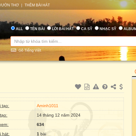
VƯỜN THƠ
|
THÊM BÀI HÁT
ALL
TÊN BÀI
LỜI BÀI HÁT
CA SỸ
NHẠC SỸ
ALBU
Gõ Tiếng Việt
 tạo:
Aminh1011
tạo:
14 tháng 12 năm 2024
xem:
634
i hát:
1
bài