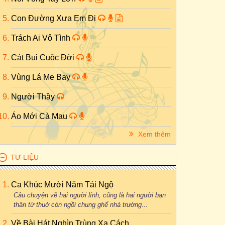
Con Đường Xưa Em Đi
Trách Ai Vô Tình
Cát Bụi Cuộc Đời
Vùng Lá Me Bay
Người Thầy
Áo Mới Cà Mau
Xem thêm
TƯ LIỆU
Ca Khúc Mười Năm Tái Ngộ
Câu chuyện về hai người lính, cũng là hai người bạn
thân từ thuở còn ngồi chung ghế nhà trường...
Về Bài Hát Nghìn Trùng Xa Cách