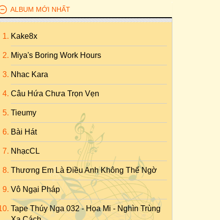
ALBUM MỚI NHẤT
Kake8x
Miya's Boring Work Hours
Nhac Kara
Câu Hứa Chưa Trọn Vẹn
Tieumy
Bài Hát
NhạcCL
Thương Em Là Điều Anh Không Thể Ngờ
Vô Ngại Pháp
Tape Thúy Nga 032 - Họa Mi - Nghìn Trùng
Xa Cách