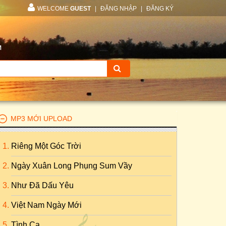
WELCOME
GUEST
|
ĐĂNG NHẬP
|
ĐĂNG KÝ
M
MP3 MỚI UPLOAD
Riêng Một Góc Trời
Ngày Xuân Long Phụng Sum Vầy
Như Đã Dấu Yêu
Việt Nam Ngày Mới
Tình Ca