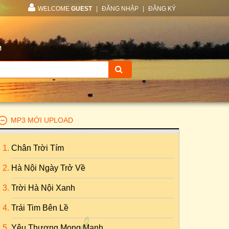
WELCOME
GUEST
|
ĐĂNG NHẬP
|
ĐĂNG KÝ
M
MP3 MỚI UPLOAD
Chân Trời Tím
Hà Nội Ngày Trở Về
Trời Hà Nội Xanh
Trái Tim Bên Lề
Yêu Thương Mong Manh