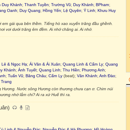
n Duy Khánh
;
Thanh Tuyền
;
Trường Vũ
;
Duy Khánh
;
BPham
;
àng Oanh
;
Duy Quang
;
Hồng Yến
;
Lệ Quyên
;
Ý Linh
;
Khưu Huy
i em gái qua bên thềm. Tiếng hò xao xuyến trăng đầu ghềnh.
 vơi dưới trăng êm đềm. Ai nhớ chăng ai. Ai nhớ.
 Lê & Ngọc Hạ
;
Ái Vân & Ái Xuân
;
Quang Linh & Cẩm Ly
;
Quang
y Khánh
;
Ánh Tuyết
;
Quang Linh
;
Thu Hiền
;
Phương Anh
;
anh
;
Tuấn Vũ
;
Băng Châu
;
Cẩm Ly
(beat);
Vân Khánh
;
Anh Đào
;
 Trang
 sông Hương. Nước sông Hương còn thương chưa cạn ơ. Chim núi
hương nhớ lắm chi? Ai ra xứ Huế thì ra.
uân)
Tú Linh & Nguyễn Đức
;
Nguyễn Đức & Hà Phương
;
Hồ Hoàng