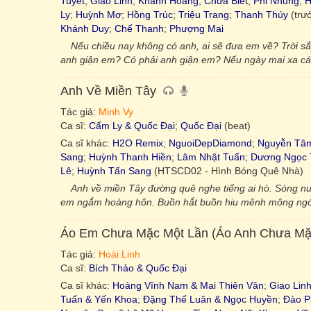
Tuyết
;
Giao Linh
;
Khánh Hoàng
;
Chưa Biết
;
Phi Nhung
;
H
Ly
;
Huỳnh Mơ
;
Hồng Trúc
;
Triệu Trang
;
Thanh Thúy
(trư
Khánh Duy
;
Chế Thanh
;
Phượng Mai
Nếu chiều nay không có anh, ai sẽ đưa em về? Trời sắ
anh giận em? Có phải anh giận em? Nếu ngày mai xa cá
Anh Về Miền Tây
Tác giả:
Minh Vy
Ca sĩ:
Cẩm Ly & Quốc Đại
;
Quốc Đại
(beat)
Ca sĩ khác:
H2O Remix
;
NguoiDepDiamond
;
Nguyễn Tâ
Sang
;
Huỳnh Thanh Hiền
;
Lâm Nhật Tuấn
;
Dương Ngọc 
Lê
;
Huỳnh Tấn Sang
(HTSCD02 - Hình Bóng Quê Nhà)
Anh về miền Tây đường quê nghe tiếng ai hò. Sóng nướ
em ngắm hoàng hôn. Buồn hắt buồn hiu mênh mông ngó đ
Áo Em Chưa Mặc Một Lần (Áo Anh Chưa Mặ
Tác giả:
Hoài Linh
Ca sĩ:
Bích Thảo & Quốc Đại
Ca sĩ khác:
Hoàng Vĩnh Nam & Mai Thiên Vân
;
Giao Lin
Tuấn & Yến Khoa
;
Đặng Thế Luân & Ngọc Huyền
;
Đào P