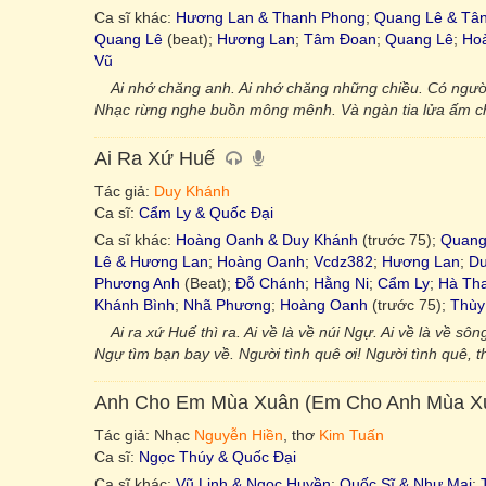
Ca sĩ khác:
Hương Lan & Thanh Phong
;
Quang Lê & Tâ
Quang Lê
(beat);
Hương Lan
;
Tâm Đoan
;
Quang Lê
;
Ho
Vũ
Ai nhớ chăng anh. Ai nhớ chăng những chiều. Có ngườ
Nhạc rừng nghe buồn mông mênh. Và ngàn tia lửa ấm chơi
Ai Ra Xứ Huế
Tác giả:
Duy Khánh
Ca sĩ:
Cẩm Ly & Quốc Đại
Ca sĩ khác:
Hoàng Oanh & Duy Khánh
(trước 75);
Quang
Lê & Hương Lan
;
Hoàng Oanh
;
Vcdz382
;
Hương Lan
;
Du
Phương Anh
(Beat);
Đỗ Chánh
;
Hằng Ni
;
Cẩm Ly
;
Hà Th
Khánh Bình
;
Nhã Phương
;
Hoàng Oanh
(trước 75);
Thùy
Ai ra xứ Huế thì ra. Ai về là về núi Ngự. Ai về là về
Ngự tìm bạn bay về. Người tình quê ơi! Người tình quê, t
Anh Cho Em Mùa Xuân (Em Cho Anh Mùa X
Tác giả: Nhạc
Nguyễn Hiền
, thơ
Kim Tuấn
Ca sĩ:
Ngọc Thúy & Quốc Đại
Ca sĩ khác:
Vũ Linh & Ngọc Huyền
;
Quốc Sĩ & Như Mai
;