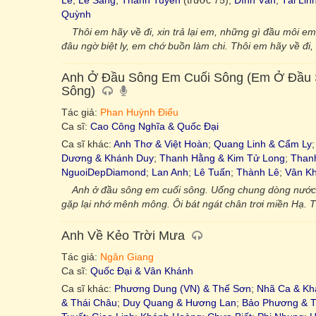
Lê
;
Lê Sang
;
Thanh Tuyền
(trước 75);
Đình Văn
;
Tài Lin
Quỳnh
Thôi em hãy về đi, xin trả lại em, những gì đầu môi e
đâu ngờ biệt ly, em chớ buồn làm chi. Thôi em hãy về đi,
Anh Ở Đầu Sông Em Cuối Sông (Em Ở Đầu 
Sông)
Tác giả:
Phan Huỳnh Điểu
Ca sĩ:
Cao Công Nghĩa & Quốc Đại
Ca sĩ khác:
Anh Thơ & Việt Hoàn
;
Quang Linh & Cẩm Ly
Dương & Khánh Duy
;
Thanh Hằng & Kim Tử Long
;
Than
NguoiDepDiamond
;
Lan Anh
;
Lê Tuấn
;
Thành Lê
;
Vân K
Anh ở đầu sông em cuối sông. Uống chung dòng nướ
gặp lại nhớ mênh mông. Ôi bát ngát chân trơi miền Hạ. T
Anh Về Kẻo Trời Mưa
Tác giả:
Ngân Giang
Ca sĩ:
Quốc Đại & Vân Khánh
Ca sĩ khác:
Phương Dung (VN) & Thế Sơn
;
Nhã Ca & Kh
& Thái Châu
;
Duy Quang & Hương Lan
;
Bảo Phương & T