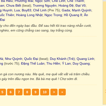
;
Bá Hiếu
;
Phương Mai
;
Ngọc Sơn
;
Chế Linh
;
Chế Thanh
;
uan
;
Chưa Biết
(beat);
Trương Nguyên
;
Hoàng Đệ
;
Đạt Võ
;
g Huynh
;
Lua
;
Boy83
;
Chế Linh
(Pre 75);
Gada
;
Mạnh Quỳnh
;
ốc Thiên
;
Hoàng Long Nhật
;
Ngọc Trọng
;
Hồ Quang 8
;
Ân
Đại
ây cho đến ngày bạc đầu. Để sau hết tôi trao nàng nhẫn cưới,
 nghèo, em cũng chẳng cao sang, tay trắng cùng.
Hà
;
Như Quỳnh
;
Quốc Đại
(beat);
Duy Khánh (Trẻ)
;
Quang Linh
;
ng
(trước 75);
Đặng Thế Luân
;
Thu Hiền
;
Ý Lan
;
Duy Quang
;
n gà con nương náu. Mẹ quê, mẹ quê vất vất vả trăm chiều.
à gáy trên đầu ngọn tre. Bà bà mẹ quê ! Chợ sớm đi.
5
6
7
8
9
10
>
»