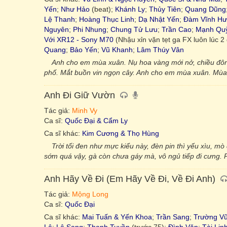
Yến
;
Như Hảo
(beat);
Khánh Ly
;
Thủy Tiên
;
Quang Dũng
Lệ Thanh
;
Hoàng Thục Linh
;
Dạ Nhật Yến
;
Đàm Vĩnh H
Nguyên
;
Phi Nhung
;
Chung Tử Lưu
;
Trần Cao
;
Mạnh Qu
Với XR12 - Sony M70
(Nhậu xỉn vặn tẹt ga FX luôn lúc 2 g
Quang
;
Bảo Yến
;
Vũ Khanh
;
Lâm Thúy Vân
Anh cho em mùa xuân. Nụ hoa vàng mới nở, chiều đôn
phố. Mắt buồn vin ngọn cây. Anh cho em mùa xuân. Mùa xu
Anh Đi Giữ Vườn
Tác giả:
Minh Vy
Ca sĩ:
Quốc Đại & Cẩm Ly
Ca sĩ khác:
Kim Cương & Thọ Hùng
Trời tối đen như mực kiểu này, đèn pin thì yếu xìu, mò q
sớm quá vậy, gà còn chưa gáy mà, vô ngủ tiếp đi cưng. Phả
Anh Hãy Về Đi (Em Hãy Về Đi, Về Đi Anh)
Tác giả:
Mộng Long
Ca sĩ:
Quốc Đại
Ca sĩ khác:
Mai Tuấn & Yến Khoa
;
Trần Sang
;
Trường V