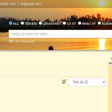
VƯỜN THƠ
|
THÊM BÀI HÁT
ALL
TÊN BÀI
LỜI BÀI HÁT
CA SỸ
NHẠC SỸ
ALBU
Gõ Tiếng Việt