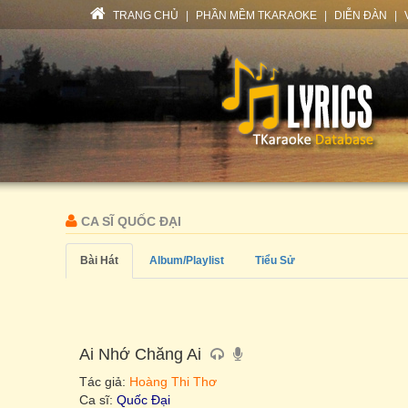
TRANG CHỦ
|
PHẦN MỀM TKARAOKE
|
DIỄN ĐÀN
|
CA SĨ QUỐC ĐẠI
Bài Hát
Album/Playlist
Tiểu Sử
Ai Nhớ Chăng Ai
Tác giả:
Hoàng Thi Thơ
Ca sĩ:
Quốc Đại