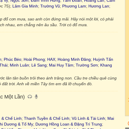
ạ Vy
;
Ngọc Sơn
;
Đàm Vĩnh Hưng
;
Tâm Đoan
;
Hoàng Lan
;
Cẩm
ớc 75);
Lâm Gia Minh
;
Trường Vũ
;
Phương Lam
;
Hương Lan
;
p đổ cơn mưa, sao anh còn đứng mãi. Hãy nói một lời, có phải
ch nhau, em chẳng nên âu sầu. Trời có đổ mưa.
m
;
Phúc Béo
;
Hoài Phong
;
HAX
;
Hoàng Minh Đăng
;
Huỳnh Tấn
Thái
;
Minh Luân
;
Lê Sang
;
Mai Huy Tâm
;
Trường Sơn
;
Khang
c lăn tăn buồn trôi theo ánh trăng non. Cầu tre chiều quê cùng
ất trời. Anh về miền Tây tìm em đã lỡ chuyến đò.
c Một Lần)
h & Chế Linh
;
Thanh Tuyền & Chế Linh
;
Vũ Linh & Tài Linh
;
Mai
hi Dương & Tố My
;
Dương Hồng Loan & Đặng Trí Trung
;