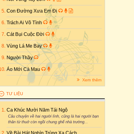
Con Đường Xưa Em Đi
Trách Ai Vô Tình
Cát Bụi Cuộc Đời
Vùng Lá Me Bay
Người Thầy
Áo Mới Cà Mau
Xem thêm
TƯ LIỆU
Ca Khúc Mười Năm Tái Ngộ
Câu chuyện về hai người lính, cũng là hai người bạn
thân từ thuở còn ngồi chung ghế nhà trường...
Về Bài Hát Nghìn Trùng Xa Cách