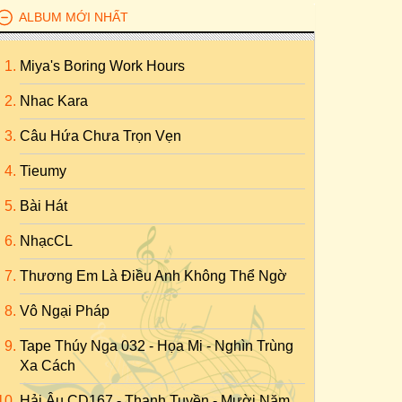
ALBUM MỚI NHẤT
Miya's Boring Work Hours
Nhac Kara
Câu Hứa Chưa Trọn Vẹn
Tieumy
Bài Hát
NhạcCL
Thương Em Là Điều Anh Không Thể Ngờ
Vô Ngại Pháp
Tape Thúy Nga 032 - Họa Mi - Nghìn Trùng
Xa Cách
Hải Âu CD167 - Thanh Tuyền - Mười Năm