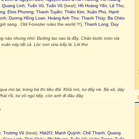
;
Quang Linh
;
Tuấn Vũ
;
Tuấn Vũ
(beat);
Hồ Hoàng Yến
;
Lệ Thu
;
ưng
;
Elvis Phương
;
Thanh Tuyền
;
Thiên Kim
;
Xuân Phú
;
Hạnh
ỳnh
;
Dương Hồng Loan
;
Hoàng Anh Thư
;
Thanh Thúy
;
Ba Chéo
iờ sáng . Old Forester rules the world !!!);
Thanh Long
;
Duy
g nào nhung nhớ. Đường lao xao lá đầy. Chân bước mòn vỉa
ân này tất cả. Lộc non vừa trẩy lá. Lời thơ.
ua mò lại, trúng bả thì tiêu đời. Khỏi mò, tui đây nè. Bà xã, dậy
i rồi, tui vô ngủ tiếp, còn anh đi đâu đây.
ũ
;
Trường Vũ
(beat);
Hát2O
;
Mạnh Quỳnh
;
Chế Thanh
;
Quang