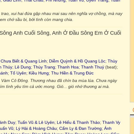
h
;
Giao Linh
;
Thái Châu
;
Phi Nhung
;
Tuấn Vũ
;
Uyên Trang
;
Tuấn
m trao, xui hai đứa gặp nhau mai sau nên nghĩa vợ chồng, mà nay
 em chớ sầu bi, bởi tình còn mang chia.
Sông Anh Cuối Sông, Anh Ở Đầu Sông Em Ở Cuối
;
Chưa Biết & Quang Linh
;
Diễm Quỳnh & Hồ Quang Lộc
;
Thùy
h Thúy
;
Lê Dung
;
Thùy Trang
;
Thanh Hoa
;
Thanh Thuý
(beat);
hánh
;
Tố Uyên
;
Kiều Hưng
;
Thu Hiền & Trung Đức
c Vàm Cỏ Đông. Thương nhau đã chín ba mùa lúa. Chưa ngày
ím tình yêu tím cả ước mong. Gió... gió nhớ thương ai mà.
ánh Duy
;
Tuấn Vũ & Lê Uyên
;
Lê Hiếu & Thanh Thảo
;
Thanh Vy
uấn Vũ
;
Lý Hải & Hoàng Châu
;
Cẩm Ly & Đan Trường
;
Ánh