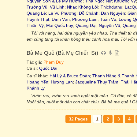
Nguyên Sơn & Lê Mỹ Hương
;
Tina Ngọc Nữ
;
Khương Vỹ
Trường Vũ
;
Vũ Linh
;
Nhạc Không Lời
;
Thichduthu
;
LạcQ
Quang Lê
;
Lê Vũ Phương
;
Đỗ Chánh
;
Đan Nguyên
;
Gian
Huỳnh Thật
;
Đình Văn
;
Phương Lam
;
Tuấn Vũ
;
Lương Qu
Thiên Vỹ
;
Mai Quốc huy
;
Quang Đại
;
Nguyên Vũ
;
Quang 
Tôi với nàng, hai đứa nguyền yêu nhau. Tha thiết từ đ
em cũng tặng tôi khăn hồng thêu cành hoa mai. Tôi vốn
Bà Mẹ Quê (Bà Mẹ Chiến Sĩ)
Tác giả:
Phạm Duy
Ca sĩ:
Quốc Đại
Ca sĩ khác:
Hải Lý & Bruce Đoàn
;
Thanh Hằng & Thanh 
Hoàng Yến
;
Hương Lan
;
Jacqueline Thuỵ Trâm
;
Thái Hằ
Khánh Ly
Vườn rau, vườn rau xanh ngắt một mầu. Có đàn, có đà
Nuôi đàn, nuôi một đàn con chắt chiu. Bà bà mẹ quê ! G
32 Pages
1
2
3
4