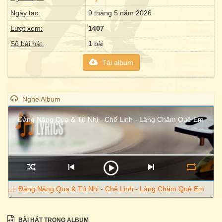
Ngày tạo:
9 tháng 5 năm 2026
Lượt xem:
1407
Số bài hát:
1
bài
Tải album
Nghe Album
Đàng Năng Quạ & Tú Nhi - Chế Linh - Làng Chăm Quê Em
Đàng Năng Quạ & Tú Nhi - Chế Linh - Làng Chăm Quê Em
BÀI HÁT TRONG ALBUM