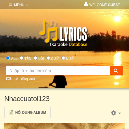
MENU
WELCOME
GUEST
ALL
TÊN
LỜI
C.SỸ
N.SỸ
Gõ Tiếng Việt
Nhaccuatoi123
NỘI DUNG ALBUM