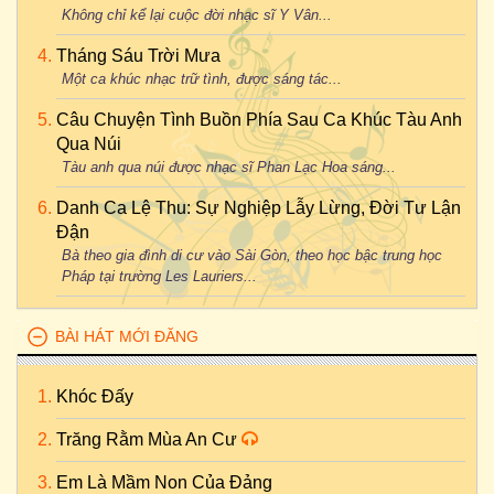
Không chỉ kể lại cuộc đời nhạc sĩ Y Vân...
Tháng Sáu Trời Mưa
Một ca khúc nhạc trữ tình, được sáng tác...
Câu Chuyện Tình Buồn Phía Sau Ca Khúc Tàu Anh
Qua Núi
Tàu anh qua núi được nhạc sĩ Phan Lạc Hoa sáng...
Danh Ca Lệ Thu: Sự Nghiệp Lẫy Lừng, Đời Tư Lận
Đận
Bà theo gia đình di cư vào Sài Gòn, theo học bậc trung học
Pháp tại trường Les Lauriers...
BÀI HÁT MỚI ĐĂNG
Khóc Đấy
Trăng Rằm Mùa An Cư
Em Là Mầm Non Của Đảng