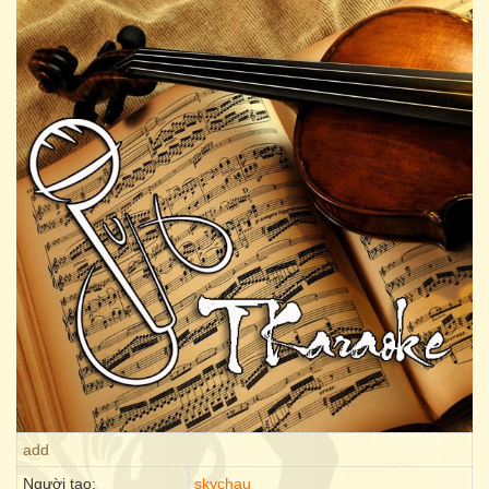
add
Người tạo:
skychau