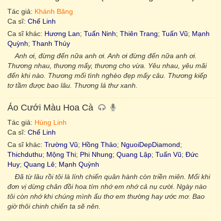
Tác giả:
Khánh Băng
Ca sĩ:
Chế Linh
Ca sĩ khác:
Hương Lan
;
Tuấn Ninh
;
Thiên Trang
;
Tuấn Vũ
;
Mạnh
Quỳnh
;
Thanh Thúy
Anh ơi, đừng đến nữa anh ơi. Anh ơi đừng đến nữa anh ơi.
Thương nhau, thương mấy, thương cho vừa. Yêu nhau, yêu mãi
đến khi nào. Thương mối tình nghèo đẹp mấy câu. Thương kiếp
tơ tầm được bao lâu. Thương lá thư xanh.
Áo Cưới Màu Hoa Cà
Tác giả:
Hùng Linh
Ca sĩ:
Chế Linh
Ca sĩ khác:
Trường Vũ
;
Hồng Thảo
;
NguoiDepDiamond
;
Thichduthu
;
Mộng Thi
;
Phi Nhung
;
Quang Lập
;
Tuấn Vũ
;
Đức
Huy
;
Quang Lê
;
Mạnh Quỳnh
Đã từ lâu rồi tôi là lính chiến quân hành còn triền miên. Mổi khi
đơn vị dừng chân đồi hoa tím nhớ em nhớ cả nụ cười. Ngày nào
tôi còn nhớ khi chúng mình ấu thơ em thường hay ước mơ. Bao
giờ thôi chinh chiến ta sẽ nên.