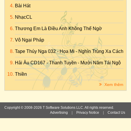
Bài Hát
NhạcCL
Thương Em Là Điều Anh Không Thể Ngờ
Vô Ngại Pháp
Tape Thúy Nga 032 - Họa Mi - Nghìn Trùng Xa Cách
Hải Âu CD167 - Thanh Tuyền - Mười Năm Tái Ngộ
Thiền
Xem thêm
Copyright © 2008-2026 T Software Solutions LLC. All rights reserved.
Advertising
|
Privacy Notice
|
Contact Us