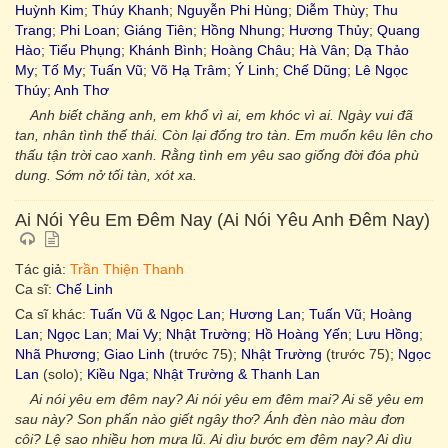
Huỳnh Kim
;
Thúy Khanh
;
Nguyễn Phi Hùng
;
Diễm Thùy
;
Thu
Trang
;
Phi Loan
;
Giáng Tiên
;
Hồng Nhung
;
Hương Thủy
;
Quang
Hào
;
Tiểu Phụng
;
Khánh Bình
;
Hoàng Châu
;
Hà Vân
;
Dạ Thảo
My
;
Tố My
;
Tuấn Vũ
;
Võ Hạ Trâm
;
Ý Linh
;
Chế Dũng
;
Lê Ngọc
Thúy
;
Anh Thơ
Anh biết chăng anh, em khổ vì ai, em khóc vì ai. Ngày vui đã
tan, nhân tình thế thái. Còn lại đống tro tàn. Em muốn kêu lên cho
thấu tận trời cao xanh. Rằng tình em yêu sao giống đời đóa phù
dung. Sớm nở tối tàn, xót xa.
Ai Nói Yêu Em Đêm Nay (Ai Nói Yêu Anh Đêm Nay)
Tác giả:
Trần Thiện Thanh
Ca sĩ:
Chế Linh
Ca sĩ khác:
Tuấn Vũ & Ngọc Lan
;
Hương Lan
;
Tuấn Vũ
;
Hoàng
Lan
;
Ngọc Lan
;
Mai Vy
;
Nhật Trường
;
Hồ Hoàng Yến
;
Lưu Hồng
;
Nhã Phương
;
Giao Linh
(trước 75);
Nhật Trường
(trước 75);
Ngọc
Lan
(solo);
Kiều Nga
;
Nhật Trường & Thanh Lan
Ai nói yêu em đêm nay? Ai nói yêu em đêm mai? Ai sẽ yêu em
sau này? Son phấn nào giết ngây thơ? Ánh đèn nào màu đơn
côi? Lệ sao nhiều hơn mưa lũ. Ai dìu bước em đêm nay? Ai dìu