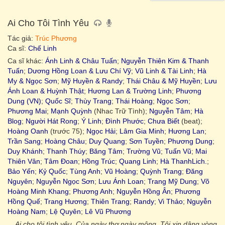
Ai Cho Tôi Tình Yêu
Tác giả:
Trúc Phương
Ca sĩ:
Chế Linh
Ca sĩ khác:
Ánh Linh & Châu Tuấn
;
Nguyễn Thiên Kim & Thanh
Tuấn
;
Dương Hồng Loan & Lưu Chí Vỹ
;
Vũ Linh & Tài Linh
;
Hà
My & Ngọc Sơn
;
Mỹ Huyền & Randy
;
Thái Châu & Mỹ Huyền
;
Lưu
Ánh Loan & Huỳnh Thật
;
Hương Lan & Trường Linh
;
Phương
Dung (VN)
;
Quốc Sĩ
;
Thùy Trang
;
Thái Hoàng
;
Ngọc Sơn
;
Phương Mai
;
Mạnh Quỳnh
(Nhac Trữ Tình);
Nguyễn Tâm
;
Hà
Blog
;
Người Hát Rong
;
Ý Linh
;
Đình Phước
;
Chưa Biết
(beat);
Hoàng Oanh
(trước 75);
Ngọc Hải
;
Lâm Gia Minh
;
Hương Lan
;
Trần Sang
;
Hoàng Châu
;
Duy Quang
;
Sơn Tuyền
;
Phương Dung
;
Duy Khánh
;
Thanh Thúy
;
Băng Tâm
;
Trường Vũ
;
Tuấn Vũ
;
Mai
Thiên Vân
;
Tâm Đoan
;
Hồng Trúc
;
Quang Linh
;
Hà ThanhLich.
;
Bảo Yến
;
Kỷ Quốc
;
Tùng Anh
;
Vũ Hoàng
;
Quỳnh Trang
;
Đăng
Nguyên
;
Nguyễn Ngọc Sơn
;
Lưu Ánh Loan
;
Trang Mỹ Dung
;
Võ
Hoàng Minh Khang
;
Phương Anh
;
Nguyễn Hồng Ân
;
Phương
Hồng Quế
;
Trang Hương
;
Thiên Trang
;
Randy
;
Vi Thảo
;
Nguyễn
Hoàng Nam
;
Lệ Quyên
;
Lê Vũ Phương
Ai cho tôi tình yêu. Của ngày thơ ngày mộng. Tôi xin dâng vòng