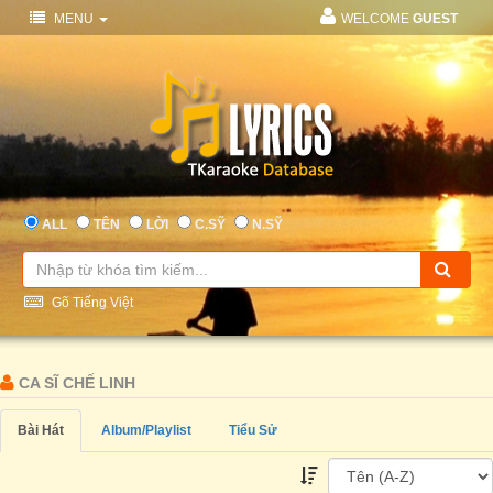
MENU
WELCOME
GUEST
ALL
TÊN
LỜI
C.SỸ
N.SỸ
Gõ Tiếng Việt
CA SĨ CHẾ LINH
Bài Hát
Album/Playlist
Tiểu Sử