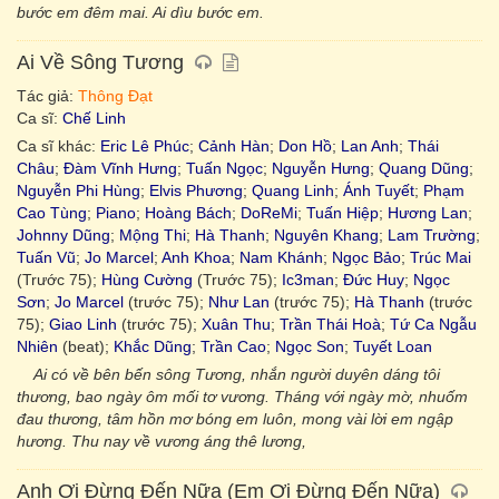
bước em đêm mai. Ai dìu bước em.
Ai Về Sông Tương
Tác giả:
Thông Đạt
Ca sĩ:
Chế Linh
Ca sĩ khác:
Eric Lê Phúc
;
Cảnh Hàn
;
Don Hồ
;
Lan Anh
;
Thái
Châu
;
Đàm Vĩnh Hưng
;
Tuấn Ngọc
;
Nguyễn Hưng
;
Quang Dũng
;
Nguyễn Phi Hùng
;
Elvis Phương
;
Quang Linh
;
Ánh Tuyết
;
Phạm
Cao Tùng
;
Piano
;
Hoàng Bách
;
DoReMi
;
Tuấn Hiệp
;
Hương Lan
;
Johnny Dũng
;
Mộng Thi
;
Hà Thanh
;
Nguyên Khang
;
Lam Trường
;
Tuấn Vũ
;
Jo Marcel
;
Anh Khoa
;
Nam Khánh
;
Ngọc Bảo
;
Trúc Mai
(Trước 75);
Hùng Cường
(Trước 75);
Ic3man
;
Đức Huy
;
Ngọc
Sơn
;
Jo Marcel
(trước 75);
Như Lan
(trước 75);
Hà Thanh
(trước
75);
Giao Linh
(trước 75);
Xuân Thu
;
Trần Thái Hoà
;
Tứ Ca Ngẫu
Nhiên
(beat);
Khắc Dũng
;
Trần Cao
;
Ngọc Son
;
Tuyết Loan
Ai có về bên bến sông Tương, nhắn người duyên dáng tôi
thương, bao ngày ôm mối tơ vương. Tháng với ngày mờ, nhuốm
đau thương, tâm hồn mơ bóng em luôn, mong vài lời em ngập
hương. Thu nay về vương áng thê lương,
Anh Ơi Đừng Đến Nữa (Em Ơi Đừng Đến Nữa)