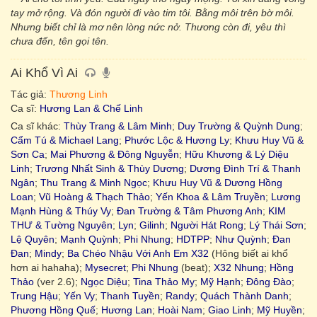
tay mở rộng. Và đón người đi vào tim tôi. Bằng môi trên bờ môi.
Nhưng biết chỉ là mơ nên lòng nức nở. Thương còn đi, yêu thì
chưa đến, tên gọi tên.
Ai Khổ Vì Ai
Tác giả:
Thương Linh
Ca sĩ:
Hương Lan & Chế Linh
Ca sĩ khác:
Thùy Trang & Lâm Minh
;
Duy Trường & Quỳnh Dung
;
Cẩm Tú & Michael Lang
;
Phước Lộc & Hương Ly
;
Khưu Huy Vũ &
Sơn Ca
;
Mai Phương & Đông Nguyễn
;
Hữu Khương & Lý Diệu
Linh
;
Trương Nhất Sinh & Thùy Dương
;
Dương Đình Trí & Thanh
Ngân
;
Thu Trang & Minh Ngọc
;
Khưu Huy Vũ & Dương Hồng
Loan
;
Vũ Hoàng & Thạch Thảo
;
Yến Khoa & Lâm Truyền
;
Lương
Mạnh Hùng & Thúy Vy
;
Đan Trường & Tâm Phương Anh
;
KIM
THƯ & Tường Nguyên
;
Lyn
;
Gilinh
;
Người Hát Rong
;
Lý Thái Sơn
;
Lệ Quyên
;
Mạnh Quỳnh
;
Phi Nhung
;
HDTPP
;
Như Quỳnh
;
Đan
Đan
;
Mindy
;
Ba Chéo Nhậu Với Anh Em X32
(Hông biết ai khổ
hơn ai hahaha);
Mysecret
;
Phi Nhung
(beat);
X32 Nhung
;
Hồng
Thảo
(ver 2.6);
Ngọc Diệu
;
Tina Thảo My
;
Mỹ Hạnh
;
Đông Đào
;
Trung Hậu
;
Yến Vy
;
Thanh Tuyền
;
Randy
;
Quách Thành Danh
;
Phương Hồng Quế
;
Hương Lan
;
Hoài Nam
;
Giao Linh
;
Mỹ Huyền
;