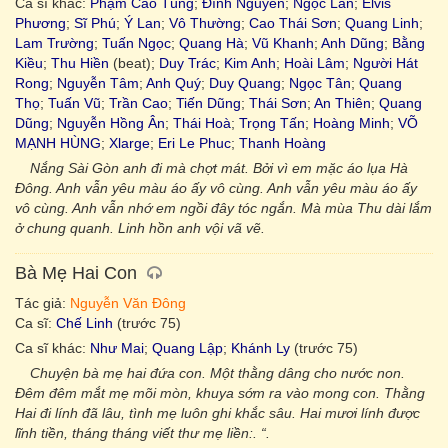
Ca sĩ khác:
Phạm Cao Tùng
;
Đình Nguyên
;
Ngọc Lan
;
Elvis
Phương
;
Sĩ Phú
;
Ý Lan
;
Vô Thường
;
Cao Thái Sơn
;
Quang Linh
;
Lam Trường
;
Tuấn Ngọc
;
Quang Hà
;
Vũ Khanh
;
Anh Dũng
;
Bằng
Kiều
;
Thu Hiền
(beat);
Duy Trác
;
Kim Anh
;
Hoài Lâm
;
Người Hát
Rong
;
Nguyễn Tâm
;
Anh Quý
;
Duy Quang
;
Ngọc Tân
;
Quang
Thọ
;
Tuấn Vũ
;
Trần Cao
;
Tiến Dũng
;
Thái Sơn
;
An Thiên
;
Quang
Dũng
;
Nguyễn Hồng Ân
;
Thái Hoà
;
Trọng Tấn
;
Hoàng Minh
;
VÕ
MẠNH HÙNG
;
Xlarge
;
Eri Le Phuc
;
Thanh Hoàng
Nắng Sài Gòn anh đi mà chợt mát. Bởi vì em mặc áo lụa Hà
Đông. Anh vẫn yêu màu áo ấy vô cùng. Anh vẫn yêu màu áo ấy
vô cùng. Anh vẫn nhớ em ngồi đây tóc ngắn. Mà mùa Thu dài lắm
ở chung quanh. Linh hồn anh vội vã vẽ.
Bà Mẹ Hai Con
Tác giả:
Nguyễn Văn Đông
Ca sĩ:
Chế Linh
(trước 75)
Ca sĩ khác:
Như Mai
;
Quang Lập
;
Khánh Ly
(trước 75)
Chuyện bà mẹ hai đứa con. Một thằng dâng cho nước non.
Đêm đêm mắt mẹ mõi mòn, khuya sớm ra vào mong con. Thằng
Hai đi lính đã lâu, tình mẹ luôn ghi khắc sâu. Hai mươi lính được
lĩnh tiền, tháng tháng viết thư mẹ liền:. “.