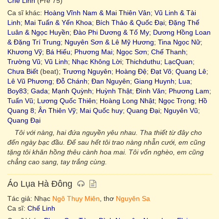
Chế Linh
(Pre 75)
Ca sĩ khác:
Hoàng Vĩnh Nam & Mai Thiên Vân
;
Vũ Linh & Tài
Linh
;
Mai Tuấn & Yến Khoa
;
Bích Thảo & Quốc Đại
;
Đặng Thế
Luân & Ngọc Huyền
;
Đào Phi Dương & Tố My
;
Dương Hồng Loan
& Đặng Trí Trung
;
Nguyên Sơn & Lê Mỹ Hương
;
Tina Ngọc Nữ
;
Khương Vỹ
;
Bá Hiếu
;
Phương Mai
;
Ngọc Sơn
;
Chế Thanh
;
Trường Vũ
;
Vũ Linh
;
Nhạc Không Lời
;
Thichduthu
;
LạcQuan
;
Chưa Biết
(beat);
Trương Nguyên
;
Hoàng Đệ
;
Đạt Võ
;
Quang Lê
;
Lê Vũ Phương
;
Đỗ Chánh
;
Đan Nguyên
;
Giang Huynh
;
Lua
;
Boy83
;
Gada
;
Mạnh Quỳnh
;
Huỳnh Thật
;
Đình Văn
;
Phương Lam
;
Tuấn Vũ
;
Lương Quốc Thiên
;
Hoàng Long Nhật
;
Ngọc Trọng
;
Hồ
Quang 8
;
Ân Thiên Vỹ
;
Mai Quốc huy
;
Quang Đại
;
Nguyên Vũ
;
Quang Đại
Tôi với nàng, hai đứa nguyền yêu nhau. Tha thiết từ đây cho
đến ngày bạc đầu. Để sau hết tôi trao nàng nhẫn cưới, em cũng
tặng tôi khăn hồng thêu cành hoa mai. Tôi vốn nghèo, em cũng
chẳng cao sang, tay trắng cùng.
Áo Lụa Hà Đông
Tác giả: Nhạc
Ngô Thụy Miên
, thơ
Nguyên Sa
Ca sĩ:
Chế Linh