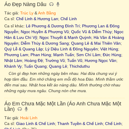
Áo Đẹp Nàng Dâu
Tác giả:
Trúc Ly
&
Anh Bằng
Ca sĩ:
Chế Linh & Hương Lan
;
Chế Linh
Ca sĩ khác:
Lê Phương & Dương Đình Trí
;
Phương Lan & Đông
Nguyễn
;
Ngọc Huyền & Phượng Vũ
;
Quốc Vũ & Diễm Thùy
;
Ngọc
Hân & Lưu Chí Vỹ
;
Ngọc Thuyết & Mạnh Quỳnh
;
Hà Vân & Hoàng
Nguyên
;
Diễm Thùy & Dương Sang
;
Quang Lê & Mai Thiên Vân
;
Quý Lễ & Quang Lập
;
Lý Diệu Linh & Đông Nguyên
;
Việt Hùng
;
Phương Lam
;
Phan Hùng
;
Mạnh Tuấn
;
Sơn Chí Lâm
;
Đức Hùng
;
Nhật Lâm
;
Hoàng Đệ
;
Trường Vũ
;
Tuấn Vũ
;
Hương Ngọc Vân
;
Khánh Vy
;
Tuấn Quang
;
Quang Lê
;
Thichduthu
Còn gì đẹp hơn những ngày bên nhau. Hai đứa chung vui ý
hợp tâm đầu. Em nhớ chăng em mỗi độ hoa Đào. Mình thầm ước
đến mai sau. Nhặt hoa kết áo nàng dâu. Mình thường chờ nhau
những ngày mưa ngâu. Chung nón che mưa.
Áo Em Chưa Mặc Một Lần (Áo Anh Chưa Mặc Một
Lần)
Tác giả:
Hoài Linh
Ca sĩ:
Giao Linh & Chế Linh
;
Thanh Tuyền & Chế Linh
;
Chế Linh
;