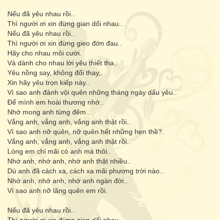
Nếu đã yêu nhau rồi..
Thì người ơi xin đừng gian dối nhau..
Nếu đã yêu nhau rồi..
Thì người ơi xin đừng gieo đớn đau..
Hãy cho nhau môi cười.
Và dành cho nhau lời yêu thiết tha..
Yêu nồng say, không đổi thay,.
Xin hãy yêu trọn kiếp này..
Vì sao anh đành vội quên những tháng ngày dấu yêu..
Để mình em hoài thương nhớ..
Nhớ mong anh từng đêm..
Vắng anh, vắng anh, vắng anh thật rồi..
Vì sao anh nỡ quên, nỡ quên hết những hẹn thề?.
Vắng anh, vắng anh, vắng anh thật rồi..
Lòng em chỉ mãi có anh mà thôi..
Nhớ anh, nhớ anh, nhớ anh thật nhiều..
Dù anh đã cách xa, cách xa mãi phương trời nào..
Nhớ anh, nhớ anh, nhớ anh ngàn đời..
Vì sao anh nỡ lãng quên em rồi.
Nếu đã yêu nhau rồi..