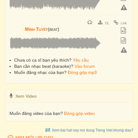
DL
Link
Minh Tuyết
(beat)
Chưa có ca sĩ bạn yêu thích?
Yêu cầu
Bạn cần nhạc beat (karaoke)?
Vào forum
Muốn đăng nhạc của bạn?
Đóng góp mp3
Xem Video
Muốn đăng video của bạn?
Đóng góp video
Xem bai hat nay noi dung Tieng Viet khong dau?
MP3 MỚI UPLOAD