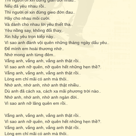
Thì người ơi xin đừng gian dối nhau..
Nếu đã yêu nhau rồi..
Thì người ơi xin đừng gieo đớn đau..
Hãy cho nhau môi cười.
Và dành cho nhau lời yêu thiết tha..
Yêu nồng say, không đổi thay,.
Xin hãy yêu trọn kiếp này..
Vì sao anh đành vội quên những tháng ngày dấu yêu..
Để mình em hoài thương nhớ..
Nhớ mong anh từng đêm..
Vắng anh, vắng anh, vắng anh thật rồi..
Vì sao anh nỡ quên, nỡ quên hết những hẹn thề?.
Vắng anh, vắng anh, vắng anh thật rồi..
Lòng em chỉ mãi có anh mà thôi..
Nhớ anh, nhớ anh, nhớ anh thật nhiều..
Dù anh đã cách xa, cách xa mãi phương trời nào..
Nhớ anh, nhớ anh, nhớ anh ngàn đời..
Vì sao anh nỡ lãng quên em rồi..
Vắng anh, vắng anh, vắng anh thật rồi..
Vì sao anh nỡ quên, nỡ quên hết những hẹn thề?.
Vắng anh, vắng anh, vắng anh thật rồi..
Lòng em chỉ mãi có anh mà thôi..