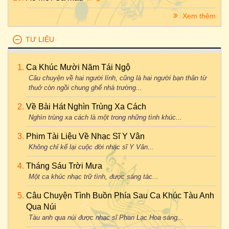
Xem thêm
TƯ LIỆU
Ca Khúc Mười Năm Tái Ngộ
Câu chuyện về hai người lính, cũng là hai người bạn thân từ
thuở còn ngồi chung ghế nhà trường...
Về Bài Hát Nghìn Trùng Xa Cách
Nghìn trùng xa cách là một trong những tình khúc...
Phim Tài Liệu Về Nhạc Sĩ Y Vân
Không chỉ kể lại cuộc đời nhạc sĩ Y Vân...
Tháng Sáu Trời Mưa
Một ca khúc nhạc trữ tình, được sáng tác...
Câu Chuyện Tình Buồn Phía Sau Ca Khúc Tàu Anh
Qua Núi
Tàu anh qua núi được nhạc sĩ Phan Lạc Hoa sáng...