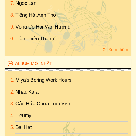
Ngọc Lan
Tiếng Hát Anh Thơ
Vọng Cổ Hài Văn Hường
Trần Thiện Thanh
Xem thêm
ALBUM MỚI NHẤT
Miya's Boring Work Hours
Nhac Kara
Câu Hứa Chưa Trọn Vẹn
Tieumy
Bài Hát