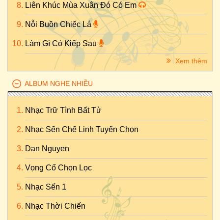
Liên Khúc Mùa Xuân Đó Có Em
Nỗi Buồn Chiếc Lá
Làm Gì Có Kiếp Sau
Xem thêm
ALBUM NGHE NHIỀU
Nhạc Trữ Tình Bất Tử
Nhạc Sến Chế Linh Tuyển Chọn
Dan Nguyen
Vọng Cổ Chọn Lọc
Nhạc Sến 1
Nhạc Thời Chiến