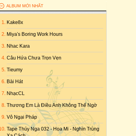
ALBUM MỚI NHẤT
Kake8x
Miya's Boring Work Hours
Nhac Kara
Câu Hứa Chưa Trọn Vẹn
Tieumy
Bài Hát
NhạcCL
Thương Em Là Điều Anh Không Thể Ngờ
Vô Ngại Pháp
Tape Thúy Nga 032 - Họa Mi - Nghìn Trùng
Xa Cách