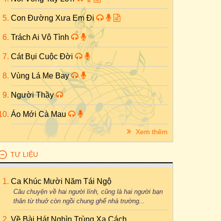
Con Đường Xưa Em Đi
Trách Ai Vô Tình
Cát Bụi Cuộc Đời
Vùng Lá Me Bay
Người Thầy
Áo Mới Cà Mau
Xem thêm
TƯ LIỆU
Ca Khúc Mười Năm Tái Ngộ
Câu chuyện về hai người lính, cũng là hai người bạn
thân từ thuở còn ngồi chung ghế nhà trường...
Về Bài Hát Nghìn Trùng Xa Cách