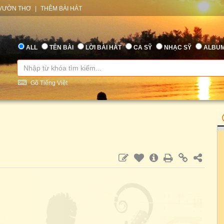
VƯỜN THƠ
|
THÊM BÀI HÁT
ALL
TÊN BÀI
LỜI BÀI HÁT
CA SỸ
NHẠC SỸ
ALBU
Gõ Tiếng Việt