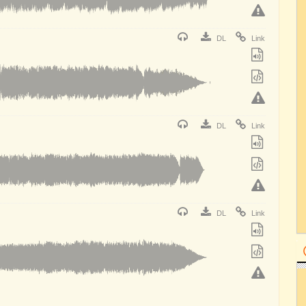
DL
Link
DL
Link
DL
Link