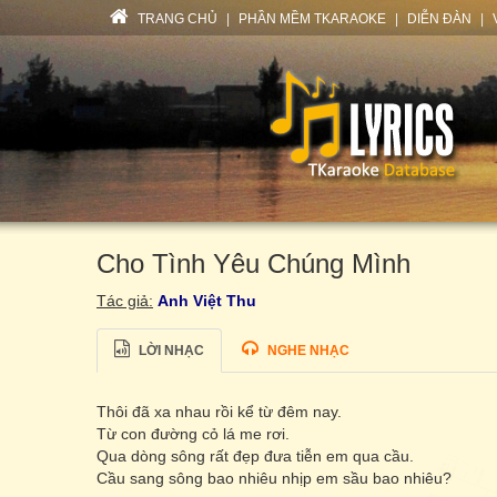
TRANG CHỦ
|
PHẦN MỀM TKARAOKE
|
DIỄN ĐÀN
|
Cho Tình Yêu Chúng Mình
Tác giả:
Anh Việt Thu
LỜI NHẠC
NGHE NHẠC
Thôi đã xa nhau rồi kể từ đêm nay.
Từ con đường cỏ lá me rơi.
Qua dòng sông rất đẹp đưa tiễn em qua cầu.
Cầu sang sông bao nhiêu nhịp em sầu bao nhiêu?