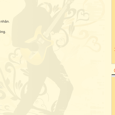
 nhân.
ông.