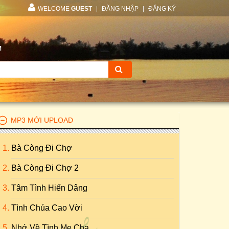
WELCOME
GUEST
|
ĐĂNG NHẬP
|
ĐĂNG KÝ
M
MP3 MỚI UPLOAD
Bà Còng Đi Chợ
Bà Còng Đi Chợ 2
Tâm Tình Hiến Dâng
Tình Chúa Cao Vời
Nhớ Về Tình Mẹ Cha