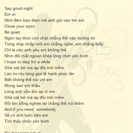
Say good night
Em ơi
Nhớ đêm bao đam mê anh gửi vào tim em
Close your eyes
Be quiet
Ngón tay thon còn chặt chẳng thể nào buông lơi
Từng nhịp nhấp môi em chẳng nghe, em chẳng thấy
Chỉ là câu anh yêu em không thể
Nhìn đôi mắt ngoan khép lòng chợt yên bình
I hope to stay for a while
Ghé sát bờ má áp đôi môi mềm
Làn mi níu từng giọt lệ hạnh phúc lăn
Biết không thể nói với em
Mong sao em thấu
Lòng anh vẫn ấm áp vì em
Ghé sát bờ má áp đôi môi mềm
Rồi tim bỗng nghẹn lại chẳng thể nói thêm
And if you need, somebody
Sẽ có anh luôn bên em
Tìm thấy chốn yên bình