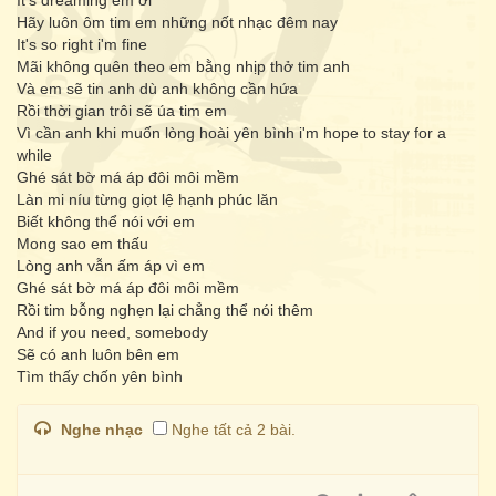
It's dreaming em ơi
Hãy luôn ôm tim em những nốt nhạc đêm nay
It's so right i'm fine
Mãi không quên theo em bằng nhịp thở tim anh
Và em sẽ tin anh dù anh không cần hứa
Rồi thời gian trôi sẽ úa tim em
Vì cần anh khi muốn lòng hoài yên bình i'm hope to stay for a
while
Ghé sát bờ má áp đôi môi mềm
Làn mi níu từng giọt lệ hạnh phúc lăn
Biết không thể nói với em
Mong sao em thấu
Lòng anh vẫn ấm áp vì em
Ghé sát bờ má áp đôi môi mềm
Rồi tim bỗng nghẹn lại chẳng thể nói thêm
And if you need, somebody
Sẽ có anh luôn bên em
Tìm thấy chốn yên bình
Nghe nhạc
Nghe tất cả 2 bài.