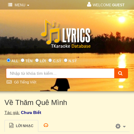
MENU
WELCOME
GUEST
ALL
TÊN
LỜI
C.SỸ
N.SỸ
Gõ Tiếng Việt
Về Thăm Quê Mình
Tác giả:
Chưa Biết
LỜI NHẠC