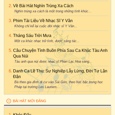
Về Bài Hát Nghìn Trùng Xa Cách
Nghìn trùng xa cách là một trong những tình khúc...
Phim Tài Liệu Về Nhạc Sĩ Y Vân
Không chỉ kể lại cuộc đời nhạc sĩ Y Vân...
Tháng Sáu Trời Mưa
Một ca khúc nhạc trữ tình, được sáng tác...
Câu Chuyện Tình Buồn Phía Sau Ca Khúc Tàu Anh
Qua Núi
Tàu anh qua núi được nhạc sĩ Phan Lạc Hoa sáng...
Danh Ca Lệ Thu: Sự Nghiệp Lẫy Lừng, Đời Tư Lận
Đận
Bà theo gia đình di cư vào Sài Gòn, theo học bậc trung học
Pháp tại trường Les Lauriers...
BÀI HÁT MỚI ĐĂNG
Khóc Đấy