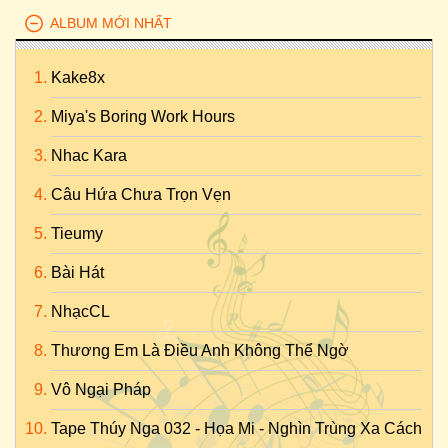
ALBUM MỚI NHẤT
Kake8x
Miya's Boring Work Hours
Nhac Kara
Câu Hứa Chưa Trọn Vẹn
Tieumy
Bài Hát
NhạcCL
Thương Em Là Điều Anh Không Thể Ngờ
Vô Ngại Pháp
Tape Thúy Nga 032 - Họa Mi - Nghìn Trùng Xa Cách