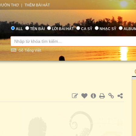
VƯỜN THƠ
|
THÊM BÀI HÁT
ALL
TÊN BÀI
LỜI BÀI HÁT
CA SỸ
NHẠC SỸ
ALBU
Gõ Tiếng Việt