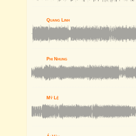
Quang Linh
Phi Nhung
Mỹ Lệ