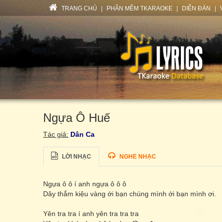
TRANG CHỦ
|
PHẦN MỀM TKARAOKE
|
DIỄN ĐÀN
|
Ngựa Ô Huế
Tác giả:
Dân Ca
LỜI NHẠC
NGHE NHẠC
Ngựa ô ô í anh ngựa ô ô ô
Dây thắm kiệu vàng ới bạn chúng mình ới bạn mình ơi.
Yên tra tra í anh yên tra tra tra