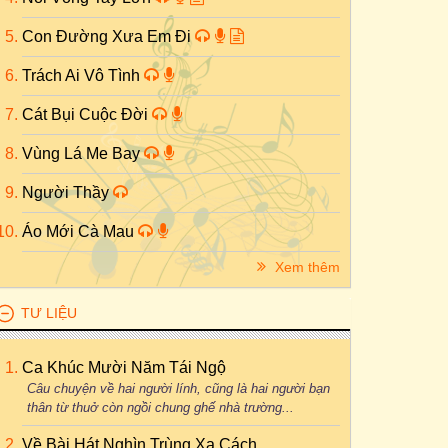
Con Đường Xưa Em Đi
Trách Ai Vô Tình
Cát Bụi Cuộc Đời
Vùng Lá Me Bay
Người Thầy
Áo Mới Cà Mau
Xem thêm
TƯ LIỆU
Ca Khúc Mười Năm Tái Ngộ
Câu chuyện về hai người lính, cũng là hai người bạn
thân từ thuở còn ngồi chung ghế nhà trường...
Về Bài Hát Nghìn Trùng Xa Cách