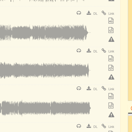
DL
Link
DL
Link
DL
Link
DL
Link