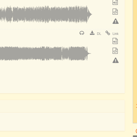
DL
Link