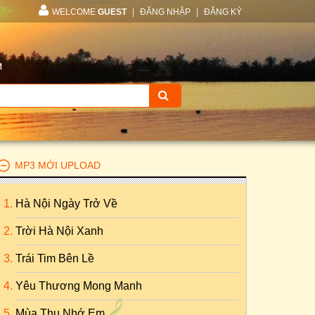
WELCOME
GUEST
|
ĐĂNG NHẬP
|
ĐĂNG KÝ
M
MP3 MỚI UPLOAD
Hà Nội Ngày Trở Về
Trời Hà Nội Xanh
Trái Tim Bên Lề
Yêu Thương Mong Manh
Mùa Thu Nhớ Em