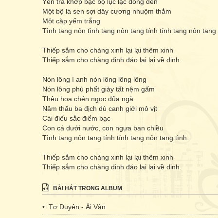
Yên tra khớp bạc bộ lục lạc đồng đen
Một bộ lá sen sợi dây cương nhuộm thắm
Một cặp yếm trắng
Tình tang nỏn tình tang nỏn tang tính tính tang nỏn tang 
Thiếp sắm cho chàng xinh lại lại thêm xinh
Thiếp sắm cho chàng dinh đáo lại lại về dinh.
Nón lông í anh nón lông lông lông
Nón lông phủ phất giày tất nệm gấm
Thêu hoa chén ngọc đũa ngà
Nâm thấu ba địch dù canh giới mỏ vịt
Cái điếu sắc điểm bạc
Con cá dưới nước, con ngựa ban chiều
Tình tang nỏn tang tính tính tang nỏn tang tình.
Thiếp sắm cho chàng xinh lại lại thêm xinh
Thiếp sắm cho chàng dinh đáo lại lại về dinh.
BÀI HÁT TRONG ALBUM
• Tơ Duyên - Ái Vân