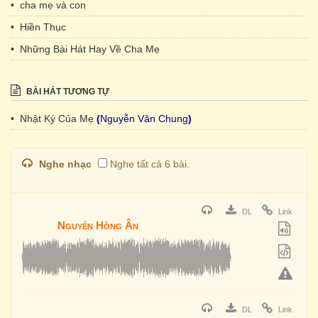
• cha mẹ và con
• Hiền Thục
• Những Bài Hát Hay Về Cha Mẹ
BÀI HÁT TƯƠNG TỰ
• Nhật Ký Của Mẹ
(
Nguyễn Văn Chung
)
Nghe nhạc
Nghe tất cả 6 bài.
DL
Link
Nguyễn Hồng Ân
DL
Link