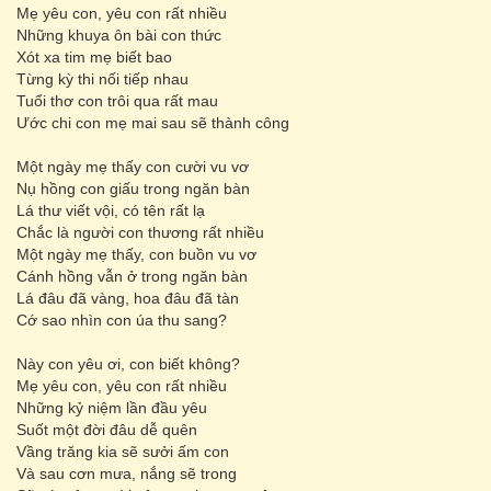
Mẹ yêu con, yêu con rất nhiều
Những khuya ôn bài con thức
Xót xa tim mẹ biết bao
Từng kỳ thi nối tiếp nhau
Tuổi thơ con trôi qua rất mau
Ước chi con mẹ mai sau sẽ thành công
Một ngày mẹ thấy con cười vu vơ
Nụ hồng con giấu trong ngăn bàn
Lá thư viết vội, có tên rất lạ
Chắc là người con thương rất nhiều
Một ngày mẹ thấy, con buồn vu vơ
Cánh hồng vẫn ở trong ngăn bàn
Lá đâu đã vàng, hoa đâu đã tàn
Cớ sao nhìn con úa thu sang?
Này con yêu ơi, con biết không?
Mẹ yêu con, yêu con rất nhiều
Những kỷ niệm lần đầu yêu
Suốt một đời đâu dễ quên
Vầng trăng kia sẽ sưởi ấm con
Và sau cơn mưa, nắng sẽ trong