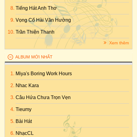
Tiếng Hát Anh Thơ
Vọng Cổ Hài Văn Hường
Trần Thiện Thanh
Xem thêm
ALBUM MỚI NHẤT
Miya's Boring Work Hours
Nhac Kara
Câu Hứa Chưa Trọn Vẹn
Tieumy
Bài Hát
NhạcCL