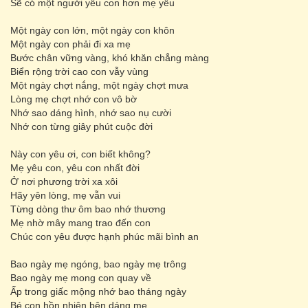
Sẽ có một người yêu con hơn mẹ yêu
Một ngày con lớn, một ngày con khôn
Một ngày con phải đi xa mẹ
Bước chân vững vàng, khó khăn chẳng màng
Biển rộng trời cao con vẫy vùng
Một ngày chợt nắng, một ngày chợt mưa
Lòng mẹ chợt nhớ con vô bờ
Nhớ sao dáng hình, nhớ sao nụ cười
Nhớ con từng giây phút cuộc đời
Này con yêu ơi, con biết không?
Mẹ yêu con, yêu con nhất đời
Ở nơi phương trời xa xôi
Hãy yên lòng, mẹ vẫn vui
Từng dòng thư ôm bao nhớ thương
Mẹ nhờ mây mang trao đến con
Chúc con yêu được hạnh phúc mãi bình an
Bao ngày mẹ ngóng, bao ngày mẹ trông
Bao ngày mẹ mong con quay về
Ấp trong giấc mộng nhớ bao tháng ngày
Bé con hồn nhiên bên dáng mẹ