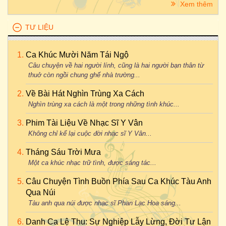
Xem thêm
TƯ LIỆU
Ca Khúc Mười Năm Tái Ngộ
Câu chuyện về hai người lính, cũng là hai người bạn thân từ
thuở còn ngồi chung ghế nhà trường...
Về Bài Hát Nghìn Trùng Xa Cách
Nghìn trùng xa cách là một trong những tình khúc...
Phim Tài Liệu Về Nhạc Sĩ Y Vân
Không chỉ kể lại cuộc đời nhạc sĩ Y Vân...
Tháng Sáu Trời Mưa
Một ca khúc nhạc trữ tình, được sáng tác...
Câu Chuyện Tình Buồn Phía Sau Ca Khúc Tàu Anh
Qua Núi
Tàu anh qua núi được nhạc sĩ Phan Lạc Hoa sáng...
Danh Ca Lệ Thu: Sự Nghiệp Lẫy Lừng, Đời Tư Lận