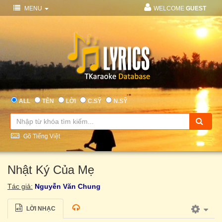
MENU
WELCOME
GUEST
ALL
TÊN
LỜI
C.SỸ
N.SỸ
Gõ Tiếng Việt
Nhật Ký Của Mẹ
Tác giả:
Nguyễn Văn Chung
LỜI NHẠC