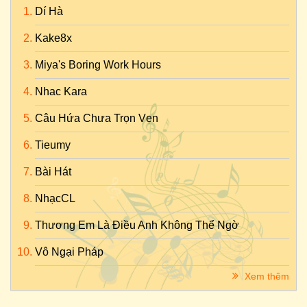
Dí Hà
Kake8x
Miya's Boring Work Hours
Nhac Kara
Câu Hứa Chưa Trọn Vẹn
Tieumy
Bài Hát
NhạcCL
Thương Em Là Điều Anh Không Thể Ngờ
Vô Ngại Pháp
Xem thêm