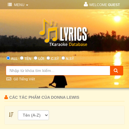
MENU
WELCOME
GUEST
ALL
TÊN
LỜI
C.SỸ
N.SỸ
Gõ Tiếng Việt
CÁC TÁC PHẨM CỦA DONNA LEWIS