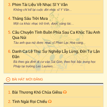
Phim Tài Liệu Về Nhạc Sĩ Y Vân
Không chỉ kể lại cuộc đời nhạc sĩ Y Vân...
Tháng Sáu Trời Mưa
Một ca khúc nhạc trữ tình, được sáng tác...
Câu Chuyện Tình Buồn Phía Sau Ca Khúc Tàu Anh
Qua Núi
Tàu anh qua núi được nhạc sĩ Phan Lạc Hoa sáng...
Danh Ca Lệ Thu: Sự Nghiệp Lẫy Lừng, Đời Tư Lận
Đận
Bà theo gia đình di cư vào Sài Gòn, theo học bậc trung học
Pháp tại trường Les Lauriers...
BÀI HÁT MỚI ĐĂNG
Bài Thương Khó Chúa Giêsu
Tình Ngài Rọi Chiếu