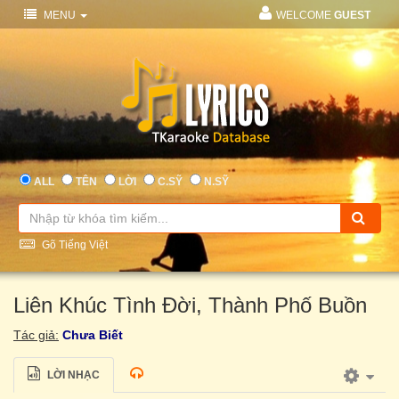
MENU
WELCOME
GUEST
ALL
TÊN
LỜI
C.SỸ
N.SỸ
Gõ Tiếng Việt
Liên Khúc Tình Đời, Thành Phố Buồn
Tác giả:
Chưa Biết
LỜI NHẠC