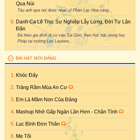
Qua Núi
Tàu anh qua núi được nhạc sĩ Phan Lạc Hoa sáng...
Danh Ca Lệ Thu: Sự Nghiệp Lẫy Lừng, Đời Tư Lận
Đận
Bà theo gia đình di cư vào Sài Gòn, theo học bậc trung học
Pháp tại trường Les Lauriers...
BÀI HÁT MỚI ĐĂNG
Khóc Đấy
Trăng Rằm Mùa An Cư
Em Là Mầm Non Của Đảng
Mashup Nhớ Gấp Ngàn Lần Hơn - Chân Tình
Lục Bình Đơn Thân
Mẹ Tôi