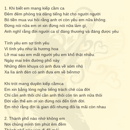
1. Khi biết em mang kiếp cầm ca
Đêm đêm phòng trà dâng tiếng hát cho người người
Bỏ tiền mua vui hỏi rằng anh ơi còn yêu em nữa không.
Đừng nói nữa em ơi xin đừng nói nữa làm gì,
Anh nghĩ rằng đời người ca sĩ đáng thương và đáng được yêu
Tình yêu em sợ tình yêu
Vì tình yêu như là hương hoa
Lỡ mai sau em mất người yêu em khổ thật nhiều.
Ngày mai trên đường phố này
Những đêm khuya có anh đưa về xóm nhỏ
Xa lìa ánh đèn có anh đưa em về bếnmơ
Khi trót mang duyên kiếp cầmca
Em xin bằng lòng nghe tiếng trách chê của đời
Chỉ cần anh thôi chỉ cần anh thôi còn tin anh nữa thôi
Đời vẫn thế em ơi xin đừng nói đến tình đời.
Em nhớ rằng đời là gian dối nhưng đôi ta mãi còn nhau
2. Thành phố nào nhớ không em
Nơi chúng mình tìm phút êm đềm