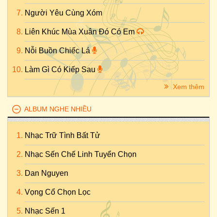
Người Yêu Cùng Xóm
Liên Khúc Mùa Xuân Đó Có Em
Nỗi Buồn Chiếc Lá
Làm Gì Có Kiếp Sau
Xem thêm
ALBUM NGHE NHIỀU
Nhạc Trữ Tình Bất Tử
Nhạc Sến Chế Linh Tuyển Chọn
Dan Nguyen
Vọng Cổ Chọn Lọc
Nhạc Sến 1