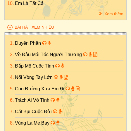
Em Là Tất Cả
Xem thêm
BÀI HÁT XEM NHIỀU
Duyên Phận
Về Đâu Mái Tóc Người Thương
Đắp Mộ Cuộc Tình
Nối Vòng Tay Lớn
Con Đường Xưa Em Đi
Trách Ai Vô Tình
Cát Bụi Cuộc Đời
Vùng Lá Me Bay