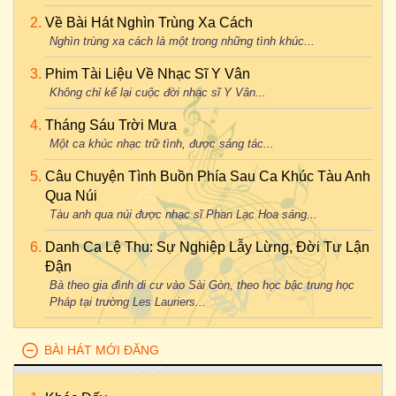
Về Bài Hát Nghìn Trùng Xa Cách
Nghìn trùng xa cách là một trong những tình khúc...
Phim Tài Liệu Về Nhạc Sĩ Y Vân
Không chỉ kể lại cuộc đời nhạc sĩ Y Vân...
Tháng Sáu Trời Mưa
Một ca khúc nhạc trữ tình, được sáng tác...
Câu Chuyện Tình Buồn Phía Sau Ca Khúc Tàu Anh
Qua Núi
Tàu anh qua núi được nhạc sĩ Phan Lạc Hoa sáng...
Danh Ca Lệ Thu: Sự Nghiệp Lẫy Lừng, Đời Tư Lận
Đận
Bà theo gia đình di cư vào Sài Gòn, theo học bậc trung học
Pháp tại trường Les Lauriers...
BÀI HÁT MỚI ĐĂNG