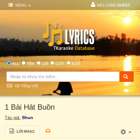
MENU
WELCOME
GUEST
ALL
TÊN
LỜI
C.SỸ
N.SỸ
Gõ Tiếng Việt
1 Bài Hát Buồn
Tác giả:
Shun
LỜI NHẠC