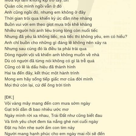
Mưa vội làm không kịp trở tay..oh
Quán cóc mình ngồi vẫn ở đó
Anh cũng ngồi đó, nhưng em không ở đây
Thời gian trôi qua khiến ký ức dần nhẹ nhàng
Buồn vui với em theo giọt mưa trôi khẽ khàng
Nhiều người hỏi anh liệu trong lòng còn nuối tiếc
Nhưng đã yêu là không tiếc, mà tiếc thì không yêu, em có hiểu?
Anh chỉ buồn cho những gì đáng lẽ không nên xảy ra
Nhưng sau cùng đó là điều ta phải trải qua
Dòng người vội vã khiến anh không muốn về nhà
Dù có người đã từng nói không có gì là trễ quá
Cũng có lẽ là dấu hiệu đã thành hình
Hai ta đến đây, kết thúc một hành trình
Mong em hãy sống tiếp giấc mơ của đời mình
Mọi thứ còn lại, cứ để ông trời tính
[ĐK:]
Vội vàng mây mang đến cơn mưa sớm ngày
Gạt trôi dần đi bao nhiêu ước mơ
Ngày mình rời xa nhau, Trái Đất như cũng biết đau
Và tình yêu chợt đem tia nắng ghé nơi cuối ngày
Đặt nụ hôn nhẹ sưởi ấm con tim này
Người mang hạnh phúc cho em ngày mai rồi sẽ đến