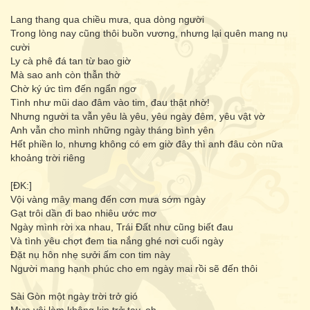
Lang thang qua chiều mưa, qua dòng người
Trong lòng nay cũng thôi buồn vương, nhưng lại quên mang nụ
cười
Ly cà phê đá tan từ bao giờ
Mà sao anh còn thẫn thờ
Chờ ký ức tìm đến ngẩn ngơ
Tình như mũi dao đâm vào tim, đau thật nhờ!
Nhưng người ta vẫn yêu là yêu, yêu ngày đêm, yêu vật vờ
Anh vẫn cho mình những ngày tháng bình yên
Hết phiền lo, nhưng không có em giờ đây thì anh đâu còn nữa
khoảng trời riêng
[ĐK:]
Vội vàng mây mang đến cơn mưa sớm ngày
Gạt trôi dần đi bao nhiêu ước mơ
Ngày mình rời xa nhau, Trái Đất như cũng biết đau
Và tình yêu chợt đem tia nắng ghé nơi cuối ngày
Đặt nụ hôn nhẹ sưởi ấm con tim này
Người mang hạnh phúc cho em ngày mai rồi sẽ đến thôi
Sài Gòn một ngày trời trở gió