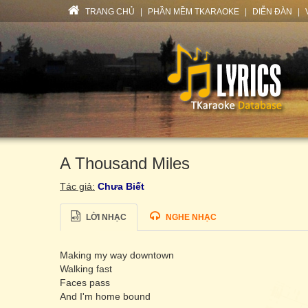
TRANG CHỦ
|
PHẦN MỀM TKARAOKE
|
DIỄN ĐÀN
|
A Thousand Miles
Tác giả:
Chưa Biết
LỜI NHẠC
NGHE NHẠC
Making my way downtown
Walking fast
Faces pass
And I'm home bound