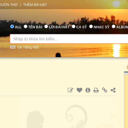
VƯỜN THƠ
|
THÊM BÀI HÁT
ALL
TÊN BÀI
LỜI BÀI HÁT
CA SỸ
NHẠC SỸ
ALBU
Gõ Tiếng Việt