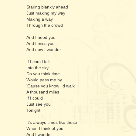
Staring blankly ahead
Just making my way
Making a way
Through the crowd
And I need you
And I miss you
And now I wonder....
If I could fall
Into the sky
Do you think time
Would pass me by
'Cause you know I'd walk
A thousand miles
If I could
Just see you
Tonight
It's always times like these
When I think of you
And I wonder