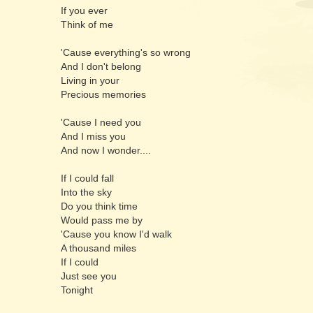
If you ever
Think of me
'Cause everything's so wrong
And I don't belong
Living in your
Precious memories
'Cause I need you
And I miss you
And now I wonder....
If I could fall
Into the sky
Do you think time
Would pass me by
'Cause you know I'd walk
A thousand miles
If I could
Just see you
Tonight