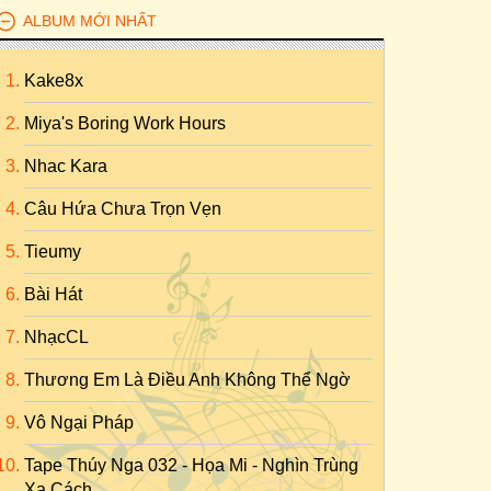
ALBUM MỚI NHẤT
Kake8x
Miya's Boring Work Hours
Nhac Kara
Câu Hứa Chưa Trọn Vẹn
Tieumy
Bài Hát
NhạcCL
Thương Em Là Điều Anh Không Thể Ngờ
Vô Ngại Pháp
Tape Thúy Nga 032 - Họa Mi - Nghìn Trùng
Xa Cách