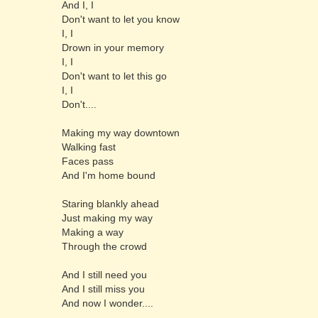
And I, I
Don't want to let you know
I, I
Drown in your memory
I, I
Don't want to let this go
I, I
Don't....
Making my way downtown
Walking fast
Faces pass
And I'm home bound
Staring blankly ahead
Just making my way
Making a way
Through the crowd
And I still need you
And I still miss you
And now I wonder....