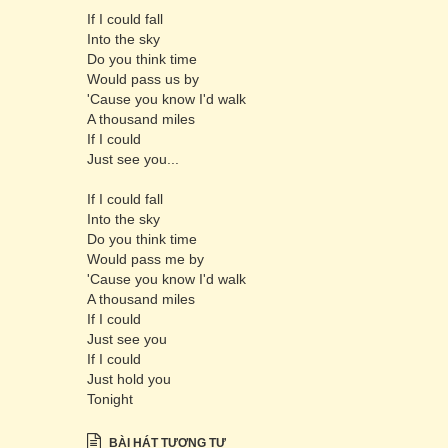
If I could fall
Into the sky
Do you think time
Would pass us by
'Cause you know I'd walk
A thousand miles
If I could
Just see you...
If I could fall
Into the sky
Do you think time
Would pass me by
'Cause you know I'd walk
A thousand miles
If I could
Just see you
If I could
Just hold you
Tonight
BÀI HÁT TƯƠNG TỰ