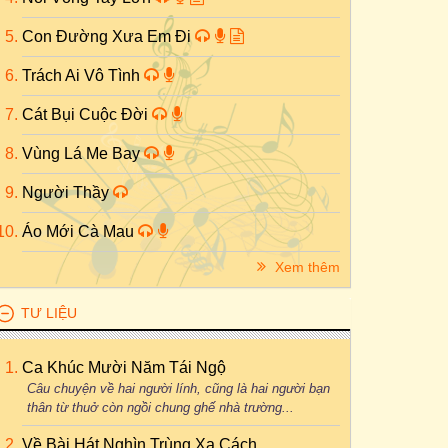
Con Đường Xưa Em Đi
Trách Ai Vô Tình
Cát Bụi Cuộc Đời
Vùng Lá Me Bay
Người Thầy
Áo Mới Cà Mau
Xem thêm
TƯ LIỆU
Ca Khúc Mười Năm Tái Ngộ
Câu chuyện về hai người lính, cũng là hai người bạn
thân từ thuở còn ngồi chung ghế nhà trường...
Về Bài Hát Nghìn Trùng Xa Cách