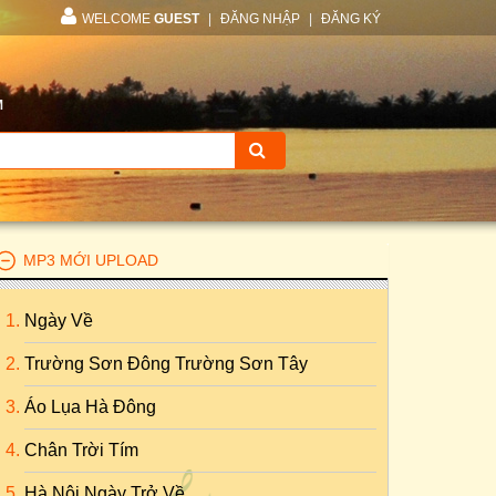
WELCOME
GUEST
|
ĐĂNG NHẬP
|
ĐĂNG KÝ
M
MP3 MỚI UPLOAD
Ngày Về
Trường Sơn Đông Trường Sơn Tây
Áo Lụa Hà Đông
Chân Trời Tím
Hà Nội Ngày Trở Về