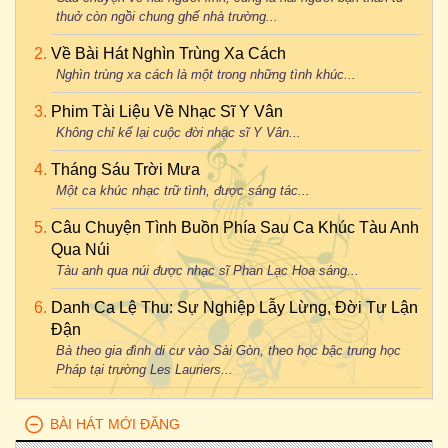
thuở còn ngồi chung ghế nhà trường...
Về Bài Hát Nghìn Trùng Xa Cách
Nghìn trùng xa cách là một trong những tình khúc...
Phim Tài Liệu Về Nhạc Sĩ Y Vân
Không chỉ kể lại cuộc đời nhạc sĩ Y Vân...
Tháng Sáu Trời Mưa
Một ca khúc nhạc trữ tình, được sáng tác...
Câu Chuyện Tình Buồn Phía Sau Ca Khúc Tàu Anh
Qua Núi
Tàu anh qua núi được nhạc sĩ Phan Lạc Hoa sáng...
Danh Ca Lệ Thu: Sự Nghiệp Lẫy Lừng, Đời Tư Lận
Đận
Bà theo gia đình di cư vào Sài Gòn, theo học bậc trung học
Pháp tại trường Les Lauriers...
BÀI HÁT MỚI ĐĂNG