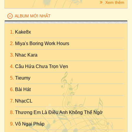
Xem thêm
ALBUM MỚI NHẤT
Kake8x
Miya's Boring Work Hours
Nhac Kara
Câu Hứa Chưa Trọn Vẹn
Tieumy
Bài Hát
NhạcCL
Thương Em Là Điều Anh Không Thể Ngờ
Vô Ngại Pháp