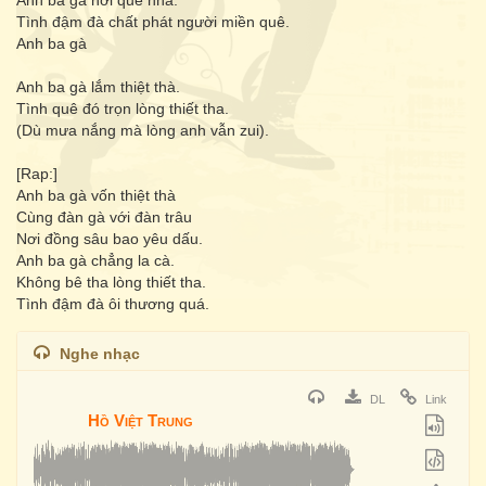
Anh ba gà nơi quê nhà.
Tình đậm đà chất phát người miền quê.
Anh ba gà
Anh ba gà lắm thiệt thà.
Tình quê đó trọn lòng thiết tha.
(Dù mưa nắng mà lòng anh vẫn zui).
[Rap:]
Anh ba gà vốn thiệt thà
Cùng đàn gà với đàn trâu
Nơi đồng sâu bao yêu dấu.
Anh ba gà chẳng la cà.
Không bê tha lòng thiết tha.
Tình đậm đà ôi thương quá.
Nghe nhạc
DL
Link
Hồ Việt Trung