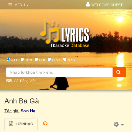
MENU
WELCOME
GUEST
ALL
TÊN
LỜI
C.SỸ
N.SỸ
Gõ Tiếng Việt
Anh Ba Gà
Tác giả:
Sơn Hạ
LỜI NHẠC