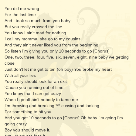
You did me wrong
For the last time
And I took so much from you baby
But you really crossed the line
You know I ain't mad for nothing
I call my momma, she go to my cousins
And they ain't never liked you from the beginning
So listen I'm giving you only 10 seconds to go [Chorus]
One, two, three, four, five, six, seven, eight, nine baby we getting
close
Just don't let me get to ten (oh boy) You broke my heart
With all your lies
You really should look for an exit
'Cause you running out of time
You know that I can get crazy
When I go off ain't nobody to tame me
I'm throwing and breaking *** cussing and looking
For something to hit you
And you got 10 seconds to go [Chorus] Oh baby I'm going I'm
going crazy
Boy you should move it,