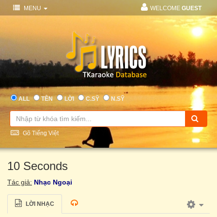
MENU
WELCOME
GUEST
ALL
TÊN
LỜI
C.SỸ
N.SỸ
Gõ Tiếng Việt
10 Seconds
Tác giả:
Nhạc Ngoại
LỜI NHẠC