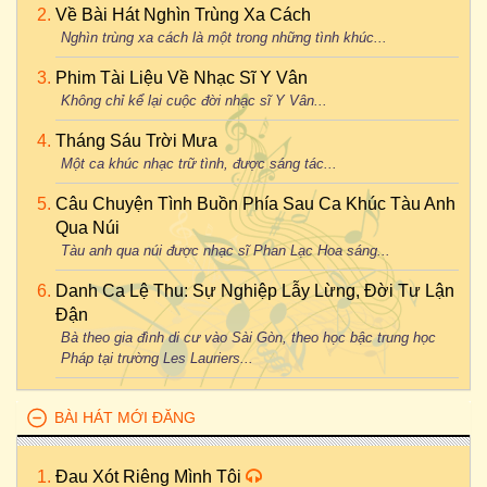
Về Bài Hát Nghìn Trùng Xa Cách
Nghìn trùng xa cách là một trong những tình khúc...
Phim Tài Liệu Về Nhạc Sĩ Y Vân
Không chỉ kể lại cuộc đời nhạc sĩ Y Vân...
Tháng Sáu Trời Mưa
Một ca khúc nhạc trữ tình, được sáng tác...
Câu Chuyện Tình Buồn Phía Sau Ca Khúc Tàu Anh
Qua Núi
Tàu anh qua núi được nhạc sĩ Phan Lạc Hoa sáng...
Danh Ca Lệ Thu: Sự Nghiệp Lẫy Lừng, Đời Tư Lận
Đận
Bà theo gia đình di cư vào Sài Gòn, theo học bậc trung học
Pháp tại trường Les Lauriers...
BÀI HÁT MỚI ĐĂNG
Đau Xót Riêng Mình Tôi