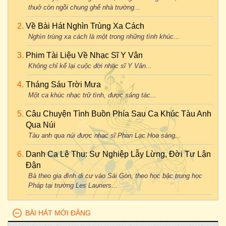
thuở còn ngồi chung ghế nhà trường...
Về Bài Hát Nghìn Trùng Xa Cách
Nghìn trùng xa cách là một trong những tình khúc...
Phim Tài Liệu Về Nhạc Sĩ Y Vân
Không chỉ kể lại cuộc đời nhạc sĩ Y Vân...
Tháng Sáu Trời Mưa
Một ca khúc nhạc trữ tình, được sáng tác...
Câu Chuyện Tình Buồn Phía Sau Ca Khúc Tàu Anh
Qua Núi
Tàu anh qua núi được nhạc sĩ Phan Lạc Hoa sáng...
Danh Ca Lệ Thu: Sự Nghiệp Lẫy Lừng, Đời Tư Lận
Đận
Bà theo gia đình di cư vào Sài Gòn, theo học bậc trung học
Pháp tại trường Les Lauriers...
BÀI HÁT MỚI ĐĂNG