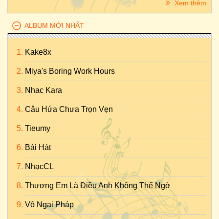
Xem thêm
ALBUM MỚI NHẤT
Kake8x
Miya's Boring Work Hours
Nhac Kara
Câu Hứa Chưa Trọn Vẹn
Tieumy
Bài Hát
NhạcCL
Thương Em Là Điều Anh Không Thể Ngờ
Vô Ngại Pháp