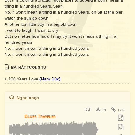
But this colorful attraction got places to go And it won't mean a
thing in a hundred years, yeah
No, it won't mean a thing in a hundred years, oh Sit at the pier,
watch the sun go down
Another lost little boy in a big old town
I want to laugh, I want to cry
But no matter how hard I may try It won't mean a thing in a
hundred years
No, it won't mean a thing in a hundred years
No, it won't mean a thing in a hundred years
BÀI HÁT TƯƠNG TỰ
• 100 Years Love
(
Nam Đức
)
Nghe nhạc
DL
Link
Blues Traveler