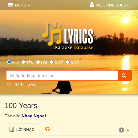
MENU
WELCOME
GUEST
ALL
TÊN
LỜI
C.SỸ
N.SỸ
Gõ Tiếng Việt
100 Years
Tác giả:
Nhạc Ngoại
LỜI NHẠC