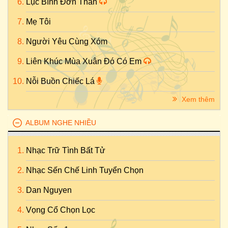
Lục Bình Đơn Thân
Mẹ Tôi
Người Yêu Cùng Xóm
Liên Khúc Mùa Xuân Đó Có Em
Nỗi Buồn Chiếc Lá
Xem thêm
ALBUM NGHE NHIỀU
Nhạc Trữ Tình Bất Tử
Nhạc Sến Chế Linh Tuyển Chọn
Dan Nguyen
Vọng Cổ Chọn Lọc