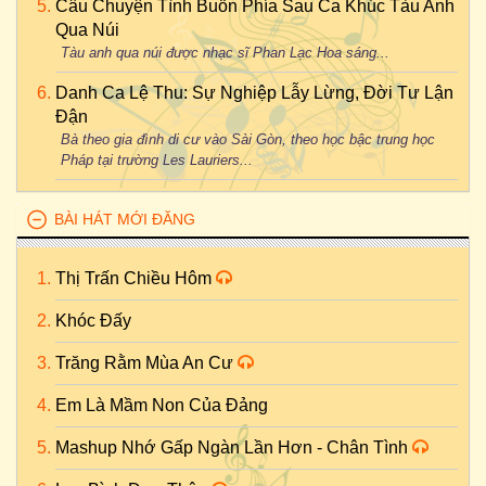
Câu Chuyện Tình Buồn Phía Sau Ca Khúc Tàu Anh
Qua Núi
Tàu anh qua núi được nhạc sĩ Phan Lạc Hoa sáng...
Danh Ca Lệ Thu: Sự Nghiệp Lẫy Lừng, Đời Tư Lận
Đận
Bà theo gia đình di cư vào Sài Gòn, theo học bậc trung học
Pháp tại trường Les Lauriers...
BÀI HÁT MỚI ĐĂNG
Thị Trấn Chiều Hôm
Khóc Đấy
Trăng Rằm Mùa An Cư
Em Là Mầm Non Của Đảng
Mashup Nhớ Gấp Ngàn Lần Hơn - Chân Tình