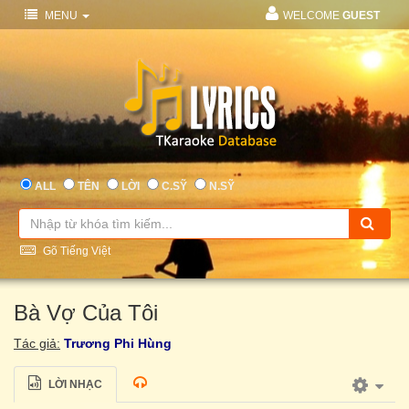
MENU
WELCOME
GUEST
ALL
TÊN
LỜI
C.SỸ
N.SỸ
Gõ Tiếng Việt
Bà Vợ Của Tôi
Tác giả:
Trương Phi Hùng
LỜI NHẠC