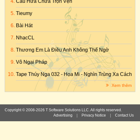
Câu Hứa Chưa Trọn Vẹn
Tieumy
Bài Hát
NhạcCL
Thương Em Là Điều Anh Không Thể Ngờ
Vô Ngại Pháp
Tape Thúy Nga 032 - Họa Mi - Nghìn Trùng Xa Cách
Xem thêm
Copyright © 2008-2026 T Software Solutions LLC. All rights reserved.
Advertising
|
Privacy Notice
|
Contact Us