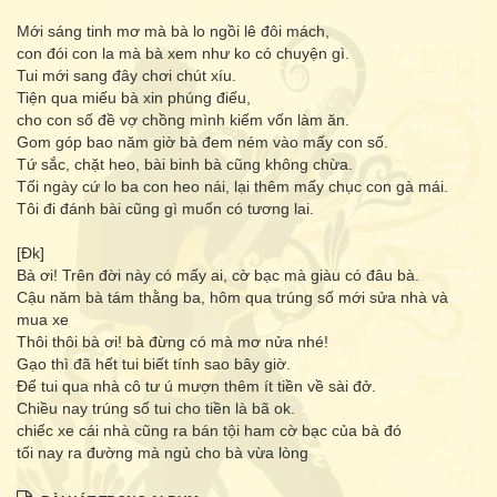
Mới sáng tinh mơ mà bà lo ngồi lê đôi mách,
con đói con la mà bà xem như ko có chuyện gì.
Tui mới sang đây chơi chút xíu.
Tiện qua miếu bà xin phúng điếu,
cho con số đề vợ chồng mình kiếm vốn làm ăn.
Gom góp bao năm giờ bà đem ném vào mấy con số.
Tứ sắc, chặt heo, bài binh bà cũng không chừa.
Tối ngày cứ lo ba con heo nái, lại thêm mấy chục con gà mái.
Tôi đi đánh bài cũng gì muốn có tương lai.
[Đk]
Bà ơi! Trên đời này có mấy ai, cờ bạc mà giàu có đâu bà.
Cậu năm bà tám thằng ba, hôm qua trúng số mới sửa nhà và
mua xe
Thôi thôi bà ơi! bà đừng có mà mơ nửa nhé!
Gạo thì đã hết tui biết tính sao bây giờ.
Để tui qua nhà cô tư ú mượn thêm ít tiền về sài đở.
Chiều nay trúng số tui cho tiền là bã ok.
chiếc xe cái nhà cũng ra bán tội ham cờ bạc của bà đó
tối nay ra đường mà ngủ cho bà vừa lòng