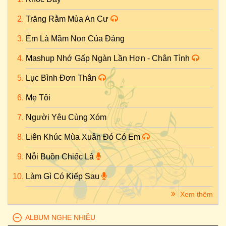
Trăng Rằm Mùa An Cư
Em Là Mầm Non Của Đảng
Mashup Nhớ Gấp Ngàn Lần Hơn - Chân Tình
Lục Bình Đơn Thân
Mẹ Tôi
Người Yêu Cùng Xóm
Liên Khúc Mùa Xuân Đó Có Em
Nỗi Buồn Chiếc Lá
Làm Gì Có Kiếp Sau
Xem thêm
ALBUM NGHE NHIỀU