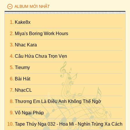
ALBUM MỚI NHẤT
Kake8x
Miya's Boring Work Hours
Nhac Kara
Câu Hứa Chưa Trọn Vẹn
Tieumy
Bài Hát
NhạcCL
Thương Em Là Điều Anh Không Thể Ngờ
Vô Ngại Pháp
Tape Thúy Nga 032 - Họa Mi - Nghìn Trùng Xa Cách