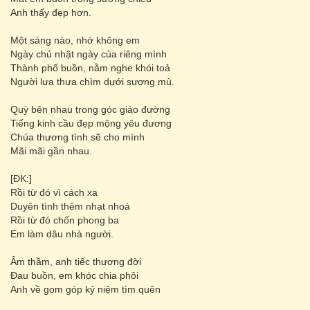
Anh thấy đẹp hơn.
Một sáng nào, nhớ không em
Ngày chủ nhật ngày của riêng mình
Thành phố buồn, nằm nghe khói toả
Người lưa thưa chìm dưới sương mù.
Quỳ bên nhau trong góc giáo đường
Tiếng kinh cầu đẹp mộng yêu đương
Chúa thương tình sẽ cho mình
Mãi mãi gần nhau.
[ĐK:]
Rồi từ đó vì cách xa
Duyên tình thêm nhạt nhoà
Rồi từ đó chốn phong ba
Em làm dâu nhà người.
Âm thầm, anh tiếc thương đời
Đau buồn, em khóc chia phôi
Anh về gom góp kỷ niệm tìm quên