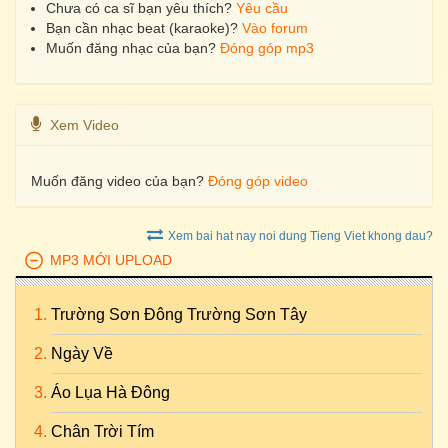
Chưa có ca sĩ bạn yêu thích?
Yêu cầu
Bạn cần nhạc beat (karaoke)?
Vào forum
Muốn đăng nhạc của bạn?
Đóng góp mp3
Xem Video
Muốn đăng video của bạn?
Đóng góp video
Xem bai hat nay noi dung Tieng Viet khong dau?
MP3 MỚI UPLOAD
Trường Sơn Đông Trường Sơn Tây
Ngày Về
Áo Lụa Hà Đông
Chân Trời Tím