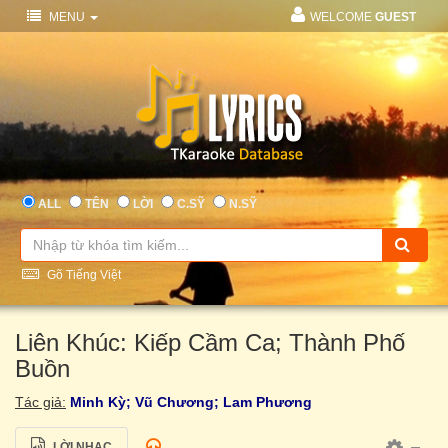
MENU
WELCOME
GUEST
ALL
TÊN
LỜI
C.SỸ
N.SỸ
Gõ Tiếng Việt
Liên Khúc: Kiếp Cầm Ca; Thành Phố
Buồn
Tác giả:
Minh Kỳ; Vũ Chương; Lam Phương
LỜI NHẠC