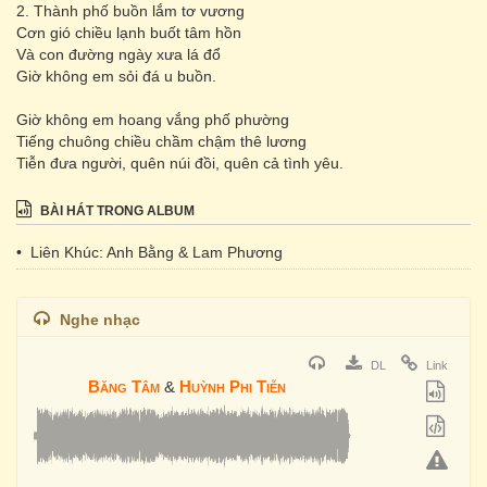
2. Thành phố buồn lắm tơ vương
Cơn gió chiều lạnh buốt tâm hồn
Và con đường ngày xưa lá đổ
Giờ không em sỏi đá u buồn.
Giờ không em hoang vắng phố phường
Tiếng chuông chiều chầm chậm thê lương
Tiễn đưa người, quên núi đồi, quên cả tình yêu.
BÀI HÁT TRONG ALBUM
• Liên Khúc: Anh Bằng & Lam Phương
Nghe nhạc
DL
Link
Băng Tâm
&
Huỳnh Phi Tiễn