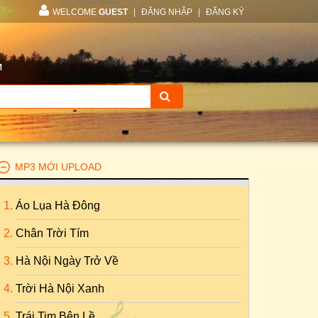
WELCOME
GUEST
|
ĐĂNG NHẬP
|
ĐĂNG KÝ
M
MP3 MỚI UPLOAD
Áo Lụa Hà Đông
Chân Trời Tím
Hà Nội Ngày Trở Về
Trời Hà Nội Xanh
Trái Tim Bên Lề