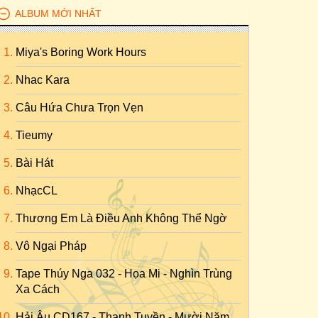
ALBUM MỚI NHẤT
Miya's Boring Work Hours
Nhac Kara
Câu Hứa Chưa Trọn Vẹn
Tieumy
Bài Hát
NhạcCL
Thương Em Là Điều Anh Không Thể Ngờ
Vô Ngại Pháp
Tape Thúy Nga 032 - Họa Mi - Nghìn Trùng
Xa Cách
Hải Âu CD167 - Thanh Tuyền - Mười Năm