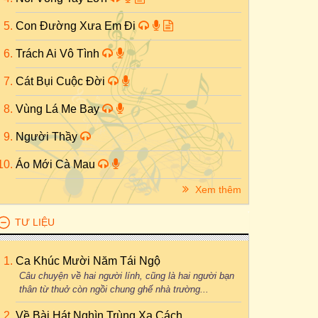
Con Đường Xưa Em Đi
Trách Ai Vô Tình
Cát Bụi Cuộc Đời
Vùng Lá Me Bay
Người Thầy
Áo Mới Cà Mau
Xem thêm
TƯ LIỆU
Ca Khúc Mười Năm Tái Ngộ
Câu chuyện về hai người lính, cũng là hai người bạn
thân từ thuở còn ngồi chung ghế nhà trường...
Về Bài Hát Nghìn Trùng Xa Cách