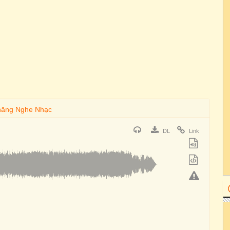
DL
Link