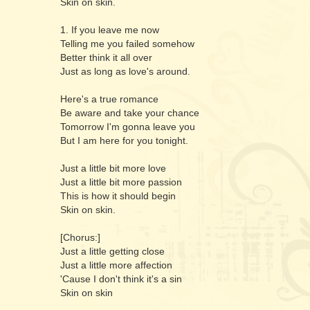
Skin on skin.
1. If you leave me now
Telling me you failed somehow
Better think it all over
Just as long as love's around.
Here's a true romance
Be aware and take your chance
Tomorrow I'm gonna leave you
But I am here for you tonight.
Just a little bit more love
Just a little bit more passion
This is how it should begin
Skin on skin.
[Chorus:]
Just a little getting close
Just a little more affection
'Cause I don't think it's a sin
Skin on skin