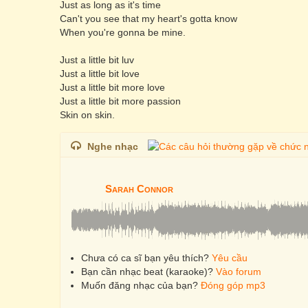
Just as long as it's time
Can't you see that my heart's gotta know
When you're gonna be mine.
Just a little bit luv
Just a little bit love
Just a little bit more love
Just a little bit more passion
Skin on skin.
Nghe nhạc
Sarah Connor
Chưa có ca sĩ bạn yêu thích?
Yêu cầu
Bạn cần nhạc beat (karaoke)?
Vào forum
Muốn đăng nhạc của bạn?
Đóng góp mp3