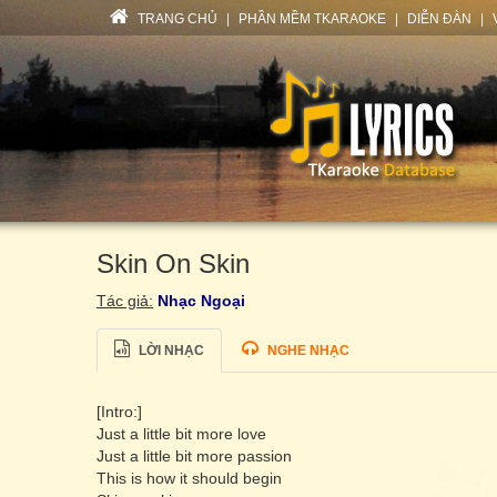
TRANG CHỦ
|
PHẦN MỀM TKARAOKE
|
DIỄN ĐÀN
|
Skin On Skin
Tác giả:
Nhạc Ngoại
LỜI NHẠC
NGHE NHẠC
[Intro:]
Just a little bit more love
Just a little bit more passion
This is how it should begin