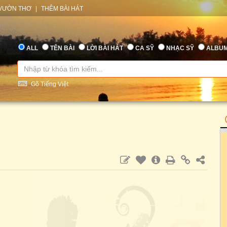
VƯỜN THƠ
|
THÊM BÀI HÁT
ALL
TÊN BÀI
LỜI BÀI HÁT
CA SỸ
NHẠC SỸ
ALBU
Gõ Tiếng Việt