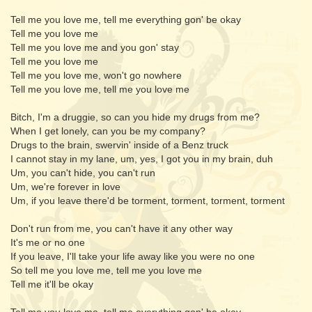
Tell me you love me, tell me everything gon' be okay
Tell me you love me
Tell me you love me and you gon' stay
Tell me you love me
Tell me you love me, won't go nowhere
Tell me you love me, tell me you love me
Bitch, I'm a druggie, so can you hide my drugs from me?
When I get lonely, can you be my company?
Drugs to the brain, swervin' inside of a Benz truck
I cannot stay in my lane, um, yes, I got you in my brain, duh
Um, you can't hide, you can't run
Um, we're forever in love
Um, if you leave there'd be torment, torment, torment, torment
Don't run from me, you can't have it any other way
It's me or no one
If you leave, I'll take your life away like you were no one
So tell me you love me, tell me you love me
Tell me it'll be okay