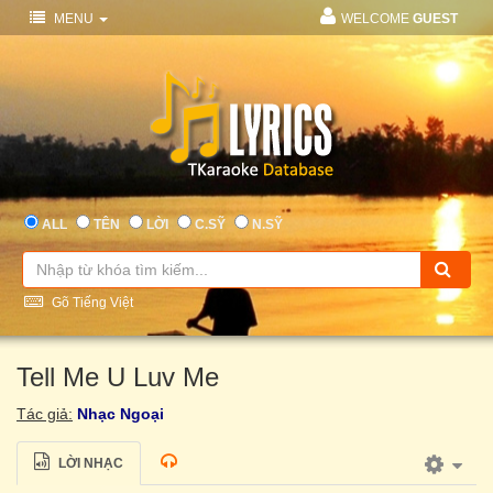
MENU
WELCOME
GUEST
ALL
TÊN
LỜI
C.SỸ
N.SỸ
Gõ Tiếng Việt
Tell Me U Luv Me
Tác giả:
Nhạc Ngoại
LỜI NHẠC