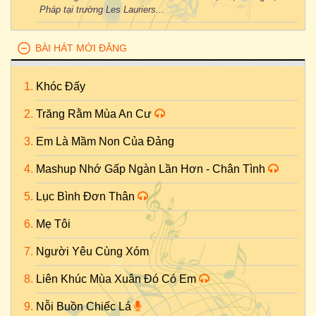
Pháp tại trường Les Lauriers...
BÀI HÁT MỚI ĐĂNG
Khóc Đấy
Trăng Rằm Mùa An Cư
Em Là Mầm Non Của Đảng
Mashup Nhớ Gấp Ngàn Lần Hơn - Chân Tình
Lục Bình Đơn Thân
Mẹ Tôi
Người Yêu Cùng Xóm
Liên Khúc Mùa Xuân Đó Có Em
Nỗi Buồn Chiếc Lá