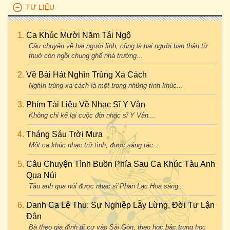
TƯ LIỆU
Ca Khúc Mười Năm Tái Ngộ
Câu chuyện về hai người lính, cũng là hai người bạn thân từ
thuở còn ngồi chung ghế nhà trường...
Về Bài Hát Nghìn Trùng Xa Cách
Nghìn trùng xa cách là một trong những tình khúc...
Phim Tài Liệu Về Nhạc Sĩ Y Vân
Không chỉ kể lại cuộc đời nhạc sĩ Y Vân...
Tháng Sáu Trời Mưa
Một ca khúc nhạc trữ tình, được sáng tác...
Câu Chuyện Tình Buồn Phía Sau Ca Khúc Tàu Anh
Qua Núi
Tàu anh qua núi được nhạc sĩ Phan Lạc Hoa sáng...
Danh Ca Lệ Thu: Sự Nghiệp Lẫy Lừng, Đời Tư Lận
Đận
Bà theo gia đình di cư vào Sài Gòn, theo học bậc trung học