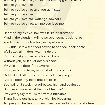
Tell me you love me, tell me everything gon' be okay
Tell me you love me
Tell me you love me and you gon' stay
Tell me you love me
Tell me you love me, won't go nowhere
Tell me you love me, tell me you love me
Heart on my sleeve, ball with it like a throwback
Mind in the clouds, I will never ever come back home
You fightin' through a text, using all caps
Fu(k this, screw that, you saying to see you back home
Well baby girl, I don't want to do that
It's true that you the only home I know
Without you, all it ever does is snow
My voice too deep for a average ho
Babe, welcome to my world, dark and confusin'
Get lost in it often, the same way I'm lost in you
And it's often my mind that I'm losin'
See half of it stuck in a pill bottle, high and confused
Don't even know what the fu(k I be doin'
Pray everyday that I'm far from a nuisance
Tryna figure out how to live with the blueprints
To give you the heart out my chest 'cause I know that it's true