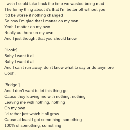
I wish I could take back the time we wasted being mad
The funny thing about it's that I'm better off without you
It'd be worse if nothing changed
So now I'm glad that I matter on my own
Yeah I matter on my own
Really out here on my own
And I just thought that you should know.
[Hook:]
Baby I want it all
Baby I want it all
And I can't run away, don't know what to say or do anymore
Oooh.
[Bridge:]
And I don't want to let this thing go
Cause they leaving me with nothing, nothing
Leaving me with nothing, nothing
On my own
I'd rather just watch it all grow
Cause at least I got something, something
100% of something, something