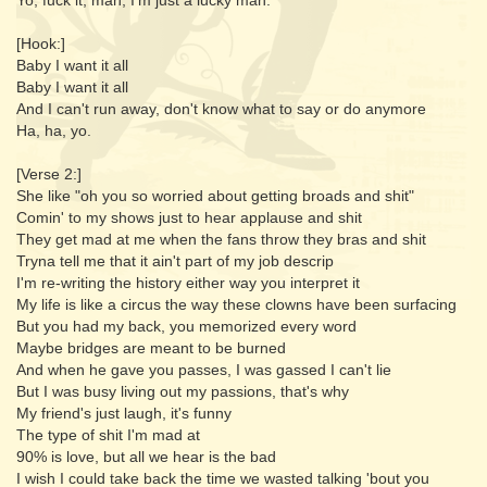
Yo, fuck it, man, I'm just a lucky man.
[Hook:]
Baby I want it all
Baby I want it all
And I can't run away, don't know what to say or do anymore
Ha, ha, yo.
[Verse 2:]
She like "oh you so worried about getting broads and shit"
Comin' to my shows just to hear applause and shit
They get mad at me when the fans throw they bras and shit
Tryna tell me that it ain't part of my job descrip
I'm re-writing the history either way you interpret it
My life is like a circus the way these clowns have been surfacing
But you had my back, you memorized every word
Maybe bridges are meant to be burned
And when he gave you passes, I was gassed I can't lie
But I was busy living out my passions, that's why
My friend's just laugh, it's funny
The type of shit I'm mad at
90% is love, but all we hear is the bad
I wish I could take back the time we wasted talking 'bout you