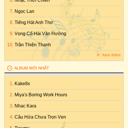
Nhạc Thời Chiến
Ngọc Lan
Tiếng Hát Anh Thơ
Vọng Cổ Hài Văn Hường
Trần Thiện Thanh
Xem thêm
ALBUM MỚI NHẤT
Kake8x
Miya's Boring Work Hours
Nhac Kara
Câu Hứa Chưa Trọn Vẹn