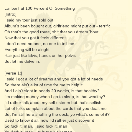
Lời bài hát 100 Percent Of Something
[Intro:]
I said my tour just sold out
Album's been bought out, girlfriend might put out - terrific
Oh that's the good route, shit that you dream 'bout
Now that you got it feels different
I don't need no one, no one to tell me
Everything will be alright
Hair just like Elvis, hands on her pelvis
But let me delve in.
[Verse 1:]
I said I got a lot of dreams and you got a lot of needs
So there ain't a lot of time for me to help it
And I ain't slept in nearly 20 weeks, is that healthy?
I'm making money when I go to sleep, is that wealthy?
I'd rather talk about my self esteem but that's selfish
Lot of folks complain about the cards that you dealt me
But I'm still here shuffling the deck, yo what's come of it?
Used to know it all, now I'd rather just discover it
So fuck it, man, I said fuck it, man