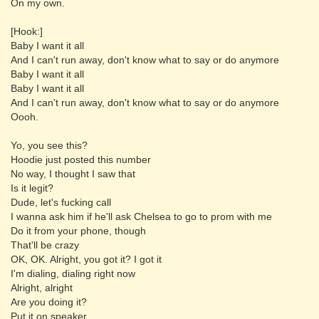
On my own.
[Hook:]
Baby I want it all
And I can't run away, don't know what to say or do anymore
Baby I want it all
Baby I want it all
And I can't run away, don't know what to say or do anymore
Oooh.
Yo, you see this?
Hoodie just posted this number
No way, I thought I saw that
Is it legit?
Dude, let's fucking call
I wanna ask him if he'll ask Chelsea to go to prom with me
Do it from your phone, though
That'll be crazy
OK, OK. Alright, you got it? I got it
I'm dialing, dialing right now
Alright, alright
Are you doing it?
Put it on speaker