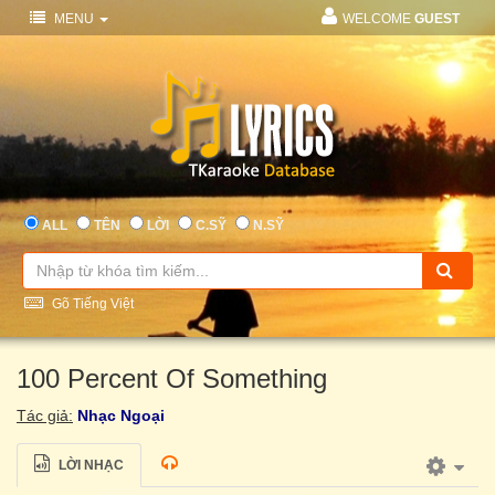
MENU
WELCOME
GUEST
ALL
TÊN
LỜI
C.SỸ
N.SỸ
Gõ Tiếng Việt
100 Percent Of Something
Tác giả:
Nhạc Ngoại
LỜI NHẠC