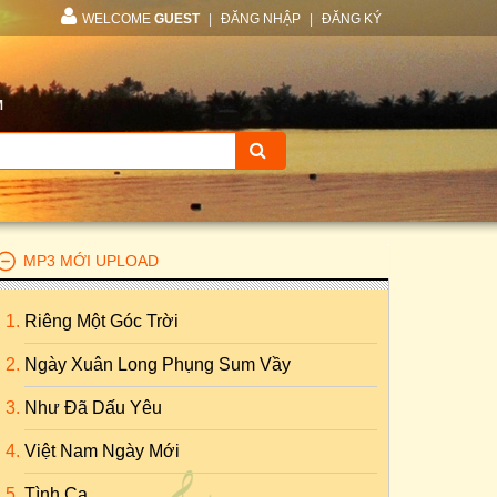
WELCOME
GUEST
|
ĐĂNG NHẬP
|
ĐĂNG KÝ
M
MP3 MỚI UPLOAD
Riêng Một Góc Trời
Ngày Xuân Long Phụng Sum Vầy
Như Đã Dấu Yêu
Việt Nam Ngày Mới
Tình Ca