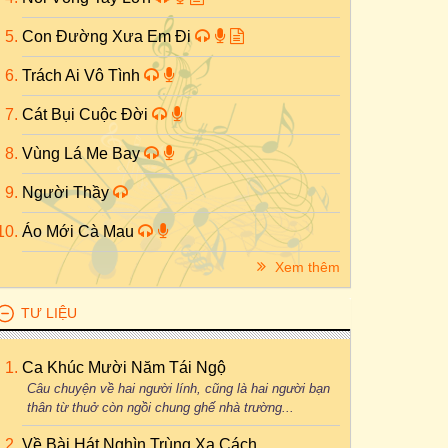
Con Đường Xưa Em Đi
Trách Ai Vô Tình
Cát Bụi Cuộc Đời
Vùng Lá Me Bay
Người Thầy
Áo Mới Cà Mau
Xem thêm
TƯ LIỆU
Ca Khúc Mười Năm Tái Ngộ
Câu chuyện về hai người lính, cũng là hai người bạn
thân từ thuở còn ngồi chung ghế nhà trường...
Về Bài Hát Nghìn Trùng Xa Cách