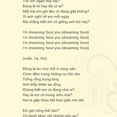
Tóc em ngắn hay dài?
Đang lẻ loi hay đã có ai?
Mắt trái em giờ liệu có đang giật không?
Vì anh nghĩ về em mỗi ngày
Mà chẳng biết em có giống anh lúc này?
I’m dreaming ‘bout you (dreaming ‘bout)
I’m dreaming ‘bout you (dreaming ‘bout)
I’m dreaming ‘bout you (dreaming ‘bout)
I’m dreaming ‘bout you (dreaming ‘bout)
(xuân, hạ, thu)
Đông là lúc mọi chỗ ở công viên
Chìm đắm trong những nụ hôn êm
Trống rỗng trong lòng
Anh thấy thêm lạc lõng
Không biết em có đang nhớ ai?
Hay là em có mong sớm mai?
Hai ta gặp nhau kết thúc giấc mơ dài
Em giờ sống thế nào?
Có hạnh phúc với những ước ao?