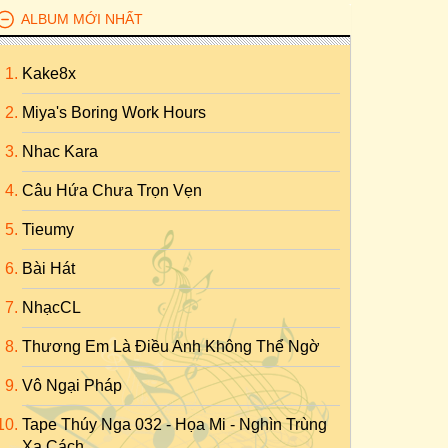
ALBUM MỚI NHẤT
Kake8x
Miya's Boring Work Hours
Nhac Kara
Câu Hứa Chưa Trọn Vẹn
Tieumy
Bài Hát
NhạcCL
Thương Em Là Điều Anh Không Thể Ngờ
Vô Ngại Pháp
Tape Thúy Nga 032 - Họa Mi - Nghìn Trùng
Xa Cách