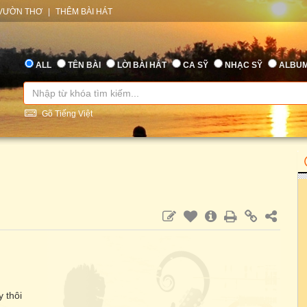
VƯỜN THƠ
|
THÊM BÀI HÁT
ALL
TÊN BÀI
LỜI BÀI HÁT
CA SỸ
NHẠC SỸ
ALBU
Gõ Tiếng Việt
y thôi