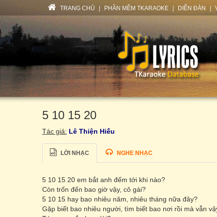
TRANG CHỦ
|
PHẦN MỀM TKARAOKE
|
DIỄN ĐÀN
|
5 10 15 20
Tác giả:
Lê Thiện Hiếu
LỜI NHẠC
NGHE NHẠC
5 10 15 20 em bắt anh đếm tới khi nào?
Còn trốn đến bao giờ vậy, cô gái?
5 10 15 hay bao nhiêu năm, nhiêu tháng nữa đây?
Gặp biết bao nhiêu người, tìm biết bao nơi rồi mà vẫn vậ