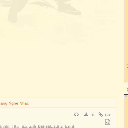
DL
Link