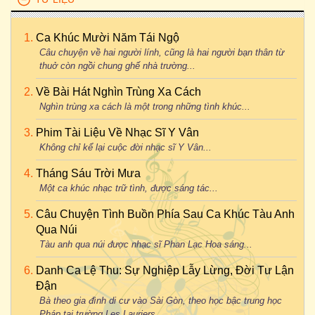
Ca Khúc Mười Năm Tái Ngộ
Câu chuyện về hai người lính, cũng là hai người bạn thân từ
thuở còn ngồi chung ghế nhà trường...
Về Bài Hát Nghìn Trùng Xa Cách
Nghìn trùng xa cách là một trong những tình khúc...
Phim Tài Liệu Về Nhạc Sĩ Y Vân
Không chỉ kể lại cuộc đời nhạc sĩ Y Vân...
Tháng Sáu Trời Mưa
Một ca khúc nhạc trữ tình, được sáng tác...
Câu Chuyện Tình Buồn Phía Sau Ca Khúc Tàu Anh
Qua Núi
Tàu anh qua núi được nhạc sĩ Phan Lạc Hoa sáng...
Danh Ca Lệ Thu: Sự Nghiệp Lẫy Lừng, Đời Tư Lận
Đận
Bà theo gia đình di cư vào Sài Gòn, theo học bậc trung học
Pháp tại trường Les Lauriers...