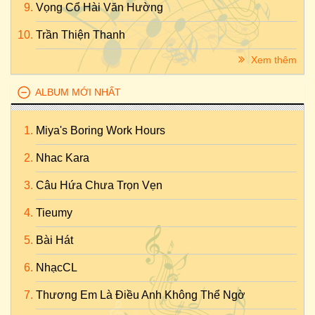
Vọng Cổ Hài Văn Hường
Trần Thiện Thanh
Xem thêm
ALBUM MỚI NHẤT
Miya's Boring Work Hours
Nhac Kara
Câu Hứa Chưa Trọn Vẹn
Tieumy
Bài Hát
NhạcCL
Thương Em Là Điều Anh Không Thể Ngờ