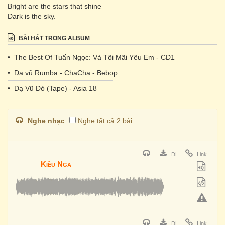
Bright are the stars that shine
Dark is the sky.
BÀI HÁT TRONG ALBUM
• The Best Of Tuấn Ngọc: Và Tôi Mãi Yêu Em - CD1
• Dạ vũ Rumba - ChaCha - Bebop
• Dạ Vũ Đỏ (Tape) - Asia 18
Nghe nhạc
Nghe tất cả 2 bài.
DL
Link
Kiều Nga
DL
Link