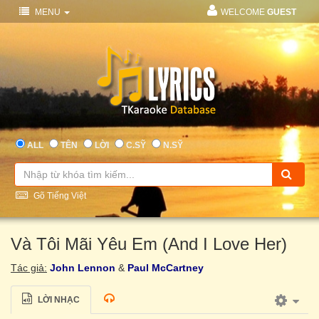
MENU
WELCOME
GUEST
ALL
TÊN
LỜI
C.SỸ
N.SỸ
Gõ Tiếng Việt
Và Tôi Mãi Yêu Em (And I Love Her)
Tác giả:
John Lennon
&
Paul McCartney
LỜI NHẠC