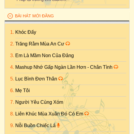
BÀI HÁT MỚI ĐĂNG
Khóc Đấy
Trăng Rằm Mùa An Cư
Em Là Mầm Non Của Đảng
Mashup Nhớ Gấp Ngàn Lần Hơn - Chân Tình
Lục Bình Đơn Thân
Mẹ Tôi
Người Yêu Cùng Xóm
Liên Khúc Mùa Xuân Đó Có Em
Nỗi Buồn Chiếc Lá