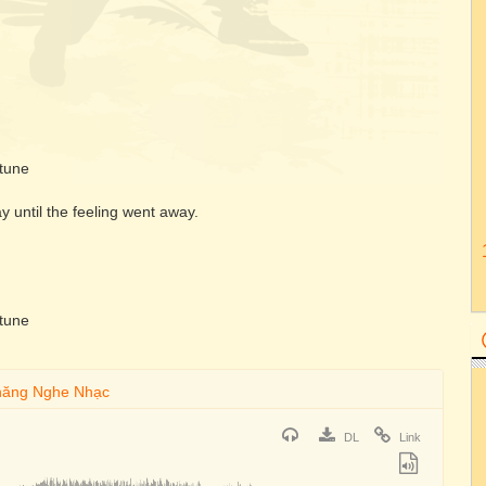
 tune
y until the feeling went away.
 tune
DL
Link