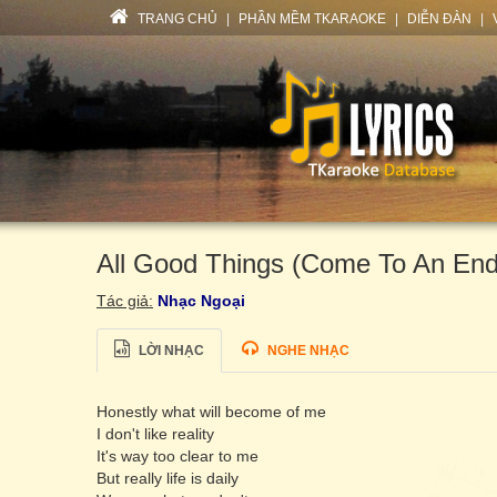
TRANG CHỦ
|
PHẦN MỀM TKARAOKE
|
DIỄN ĐÀN
|
All Good Things (Come To An End
Tác giả:
Nhạc Ngoại
LỜI NHẠC
NGHE NHẠC
Honestly what will become of me
I don't like reality
It's way too clear to me
But really life is daily