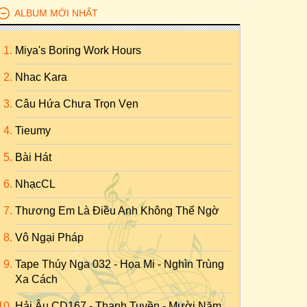
ALBUM MỚI NHẤT
Miya's Boring Work Hours
Nhac Kara
Câu Hứa Chưa Trọn Vẹn
Tieumy
Bài Hát
NhạcCL
Thương Em Là Điều Anh Không Thể Ngờ
Vô Ngại Pháp
Tape Thúy Nga 032 - Họa Mi - Nghìn Trùng
Xa Cách
Hải Âu CD167 - Thanh Tuyền - Mười Năm