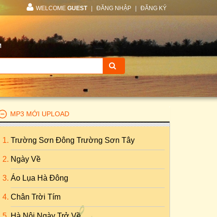
WELCOME
GUEST
|
ĐĂNG NHẬP
|
ĐĂNG KÝ
M
MP3 MỚI UPLOAD
Trường Sơn Đông Trường Sơn Tây
Ngày Về
Áo Lụa Hà Đông
Chân Trời Tím
Hà Nội Ngày Trở Về