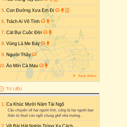
Con Đường Xưa Em Đi
Trách Ai Vô Tình
Cát Bụi Cuộc Đời
Vùng Lá Me Bay
Người Thầy
Áo Mới Cà Mau
Xem thêm
TƯ LIỆU
Ca Khúc Mười Năm Tái Ngộ
Câu chuyện về hai người lính, cũng là hai người bạn
thân từ thuở còn ngồi chung ghế nhà trường...
Về Bài Hát Nghìn Trùng Xa Cách