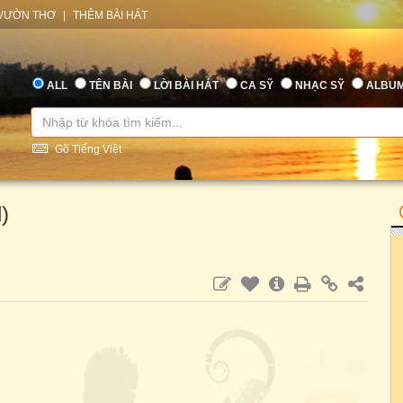
VƯỜN THƠ
|
THÊM BÀI HÁT
ALL
TÊN BÀI
LỜI BÀI HÁT
CA SỸ
NHẠC SỸ
ALBU
Gõ Tiếng Việt
)