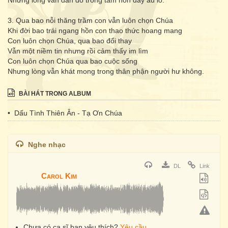
Nhưng lòng vẫn đắn đo trong tâm hồn đầy âu lo.
3. Qua bao nỗi thăng trầm con vẫn luôn chọn Chúa
Khi đời bao trái ngang hồn con thao thức hoang mang
Con luôn chọn Chúa, qua bao đổi thay
Vẫn một niềm tin nhưng rồi cảm thấy im lìm
Con luôn chọn Chúa qua bao cuộc sống
Nhưng lòng vẫn khát mong trong thân phận người hư không.
BÀI HÁT TRONG ALBUM
• Dấu Tình Thiên Ân - Tạ Ơn Chúa
Nghe nhạc
DL
Link
Carol Kim
Chưa có ca sĩ bạn yêu thích?
Yêu cầu