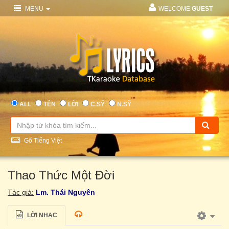
MENU
WELCOME
GUEST
ALL
TÊN
LỜI
C.SỸ
N.SỸ
Gõ Tiếng Việt
Thao Thức Một Đời
Tác giả:
Lm. Thái Nguyên
LỜI NHẠC