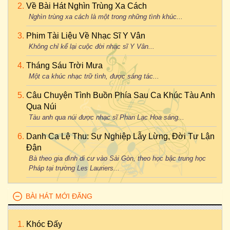
Về Bài Hát Nghìn Trùng Xa Cách
Nghìn trùng xa cách là một trong những tình khúc...
Phim Tài Liệu Về Nhạc Sĩ Y Vân
Không chỉ kể lại cuộc đời nhạc sĩ Y Vân...
Tháng Sáu Trời Mưa
Một ca khúc nhạc trữ tình, được sáng tác...
Câu Chuyện Tình Buồn Phía Sau Ca Khúc Tàu Anh
Qua Núi
Tàu anh qua núi được nhạc sĩ Phan Lạc Hoa sáng...
Danh Ca Lệ Thu: Sự Nghiệp Lẫy Lừng, Đời Tư Lận
Đận
Bà theo gia đình di cư vào Sài Gòn, theo học bậc trung học
Pháp tại trường Les Lauriers...
BÀI HÁT MỚI ĐĂNG
Khóc Đấy