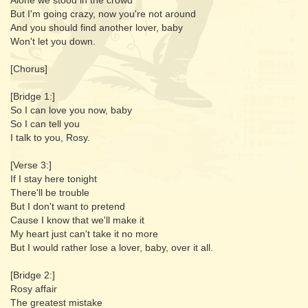
Alone we stood in the crowd
But I'm going crazy, now you're not around
And you should find another lover, baby
Won't let you down.
[Chorus]
[Bridge 1:]
So I can love you now, baby
So I can tell you
I talk to you, Rosy.
[Verse 3:]
If I stay here tonight
There'll be trouble
But I don't want to pretend
Cause I know that we'll make it
My heart just can't take it no more
But I would rather lose a lover, baby, over it all.
[Bridge 2:]
Rosy affair
The greatest mistake