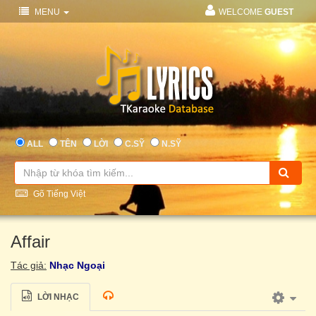
MENU
WELCOME
GUEST
ALL
TÊN
LỜI
C.SỸ
N.SỸ
Gõ Tiếng Việt
Affair
Tác giả:
Nhạc Ngoại
LỜI NHẠC