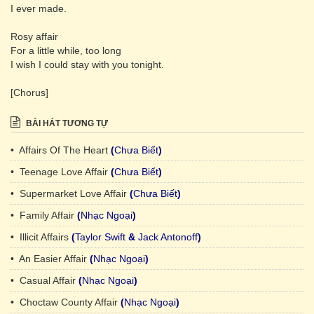
I ever made.
Rosy affair
For a little while, too long
I wish I could stay with you tonight.
[Chorus]
BÀI HÁT TƯƠNG TỰ
• Affairs Of The Heart
(
Chưa Biết
)
• Teenage Love Affair
(
Chưa Biết
)
• Supermarket Love Affair
(
Chưa Biết
)
• Family Affair
(
Nhạc Ngoại
)
• Illicit Affairs
(
Taylor Swift
&
Jack Antonoff
)
• An Easier Affair
(
Nhạc Ngoại
)
• Casual Affair
(
Nhạc Ngoại
)
• Choctaw County Affair
(
Nhạc Ngoại
)