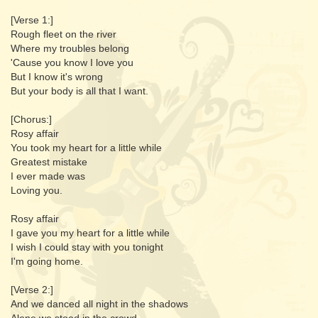
[Verse 1:]
Rough fleet on the river
Where my troubles belong
'Cause you know I love you
But I know it's wrong
But your body is all that I want.
[Chorus:]
Rosy affair
You took my heart for a little while
Greatest mistake
I ever made was
Loving you.
Rosy affair
I gave you my heart for a little while
I wish I could stay with you tonight
I'm going home.
[Verse 2:]
And we danced all night in the shadows