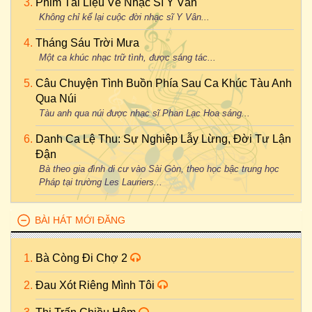
Phim Tài Liệu Về Nhạc Sĩ Y Vân
Không chỉ kể lại cuộc đời nhạc sĩ Y Vân...
Tháng Sáu Trời Mưa
Một ca khúc nhạc trữ tình, được sáng tác...
Câu Chuyện Tình Buồn Phía Sau Ca Khúc Tàu Anh
Qua Núi
Tàu anh qua núi được nhạc sĩ Phan Lạc Hoa sáng...
Danh Ca Lệ Thu: Sự Nghiệp Lẫy Lừng, Đời Tư Lận
Đận
Bà theo gia đình di cư vào Sài Gòn, theo học bậc trung học
Pháp tại trường Les Lauriers...
BÀI HÁT MỚI ĐĂNG
Bà Còng Đi Chợ 2
Đau Xót Riêng Mình Tôi