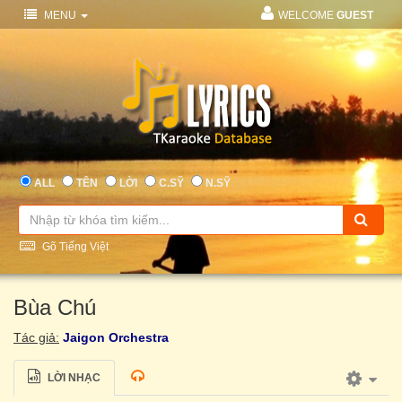
MENU
WELCOME
GUEST
ALL
TÊN
LỜI
C.SỸ
N.SỸ
Gõ Tiếng Việt
Bùa Chú
Tác giả:
Jaigon Orchestra
LỜI NHẠC