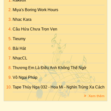
Kake8x
Miya's Boring Work Hours
Nhac Kara
Câu Hứa Chưa Trọn Vẹn
Tieumy
Bài Hát
NhạcCL
Thương Em Là Điều Anh Không Thể Ngờ
Vô Ngại Pháp
Tape Thúy Nga 032 - Họa Mi - Nghìn Trùng Xa Cách
Xem thêm