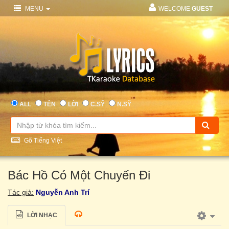
MENU
WELCOME
GUEST
ALL
TÊN
LỜI
C.SỸ
N.SỸ
Gõ Tiếng Việt
Bác Hồ Có Một Chuyến Đi
Tác giả:
Nguyễn Anh Trí
LỜI NHẠC