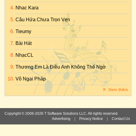
Nhac Kara
Câu Hứa Chưa Trọn Vẹn
Tieumy
Bài Hát
NhạcCL
Thương Em Là Điều Anh Không Thể Ngờ
Vô Ngại Pháp
Xem thêm
Copyright © 2008-2026 T Software Solutions LLC. All rights reserved.
Advertising
|
Privacy Notice
|
Contact Us