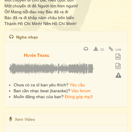
Một chuyến đi cho Bác hiểu cuộc đời!
Một chuyến đi để Người lớn hơn người!
Ôi! Mang nỗi đau này Bác đã ra đi
Bác đã ra đi khắp năm châu bốn biển
Thành Hồ Chí Minh! Nên Hồ Chí Minh!
Nghe nhạc
DL
Link
Huyền Trang
Chưa có ca sĩ bạn yêu thích?
Yêu cầu
Bạn cần nhạc beat (karaoke)?
Vào forum
Muốn đăng nhạc của bạn?
Đóng góp mp3
Xem Video