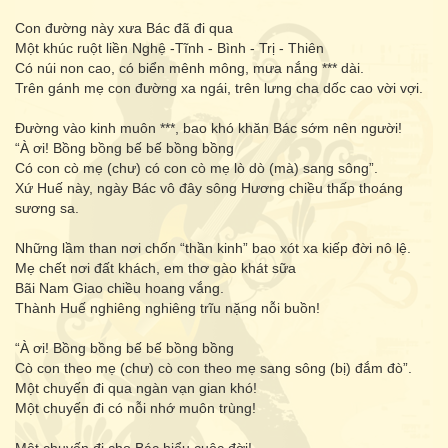
Con đường này xưa Bác đã đi qua
Một khúc ruột liền Nghệ -Tĩnh - Bình - Trị - Thiên
Có núi non cao, có biển mênh mông, mưa nắng *** dài.
Trên gánh mẹ con đường xa ngái, trên lưng cha dốc cao vời vợi.
Đường vào kinh muôn ***, bao khó khăn Bác sớm nên người!
“À ơi! Bồng bồng bế bế bồng bồng
Có con cò mẹ (chư) có con cò mẹ lò dò (mà) sang sông”.
Xứ Huế này, ngày Bác vô đây sông Hương chiều thấp thoáng
sương sa.
Những lầm than nơi chốn “thần kinh” bao xót xa kiếp đời nô lệ.
Mẹ chết nơi đất khách, em thơ gào khát sữa
Bãi Nam Giao chiều hoang vắng.
Thành Huế nghiêng nghiêng trĩu nặng nỗi buồn!
“À ơi! Bồng bồng bế bế bồng bồng
Cò con theo mẹ (chư) cò con theo mẹ sang sông (bị) đắm đò”.
Một chuyến đi qua ngàn vạn gian khó!
Một chuyến đi có nỗi nhớ muôn trùng!