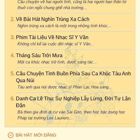
Câu chuyện về hai người lính, cũng là hai người bạn thân từ
thuở còn ngồi chung ghế nhà trường...
Về Bài Hát Nghìn Trùng Xa Cách
Nghìn trùng xa cách là một trong những tình khúc...
Phim Tài Liệu Về Nhạc Sĩ Y Vân
Không chỉ kể lại cuộc đời nhạc sĩ Y Vân...
Tháng Sáu Trời Mưa
Một ca khúc nhạc trữ tình, được sáng tác...
Câu Chuyện Tình Buồn Phía Sau Ca Khúc Tàu Anh
Qua Núi
Tàu anh qua núi được nhạc sĩ Phan Lạc Hoa sáng...
Danh Ca Lệ Thu: Sự Nghiệp Lẫy Lừng, Đời Tư Lận
Đận
Bà theo gia đình di cư vào Sài Gòn, theo học bậc trung học
Pháp tại trường Les Lauriers...
BÀI HÁT MỚI ĐĂNG