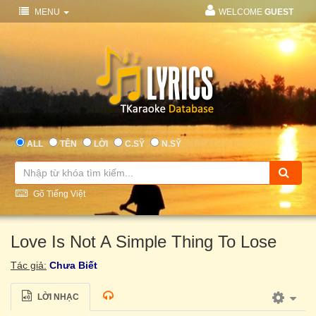
MENU
WELCOME
GUEST
ALL
TÊN
LỜI
C.SỸ
N.SỸ
Gõ Tiếng Việt
Love Is Not A Simple Thing To Lose
Tác giả:
Chưa Biết
LỜI NHẠC