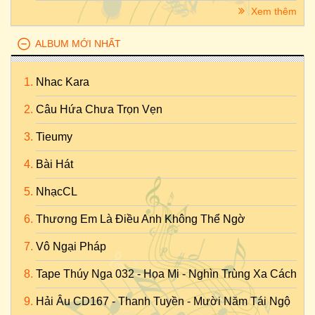
Xem thêm
ALBUM MỚI NHẤT
Nhac Kara
Câu Hứa Chưa Trọn Vẹn
Tieumy
Bài Hát
NhạcCL
Thương Em Là Điều Anh Không Thể Ngờ
Vô Ngại Pháp
Tape Thúy Nga 032 - Họa Mi - Nghìn Trùng Xa Cách
Hải Âu CD167 - Thanh Tuyền - Mười Năm Tái Ngộ