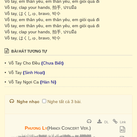
Vỗ tay, em thân yêu, em thân yêu, em giỏi quá đi
Vỗ tay, clap your hands, 拍手, ปรบมือ
Vỗ tay, はくしゅ, bravo, 박수
Vỗ tay, em thân yêu, em thân yêu, em giỏi quá đi
Vỗ tay, em thân yêu, em thân yêu, em giỏi quá đi
Vỗ tay, clap your hands, 拍手, ปรบมือ
Vỗ tay, はくしゅ, bravo, 박수
BÀI HÁT TƯƠNG TỰ
• Vỗ Tay Cho Đều
(
Chưa Biết
)
• Vỗ Tay
(
Sinh Hoạt
)
• Vỗ Tay Ngợi Ca
(
Hàn Ni
)
Nghe nhạc
Nghe tất cả 3 bài.
DL
Link
Phương Ly
(Hanoi Concert Ver.)