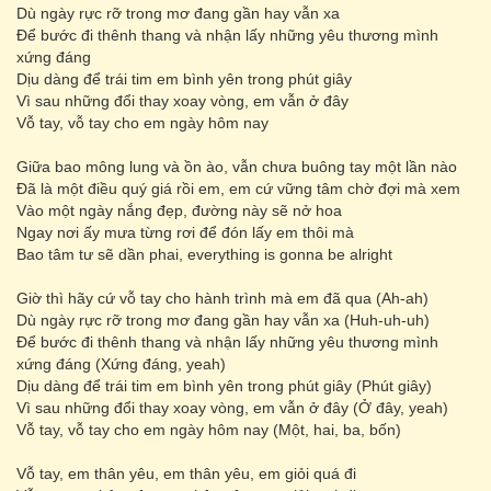
Dù ngày rực rỡ trong mơ đang gần hay vẫn xa
Để bước đi thênh thang và nhận lấy những yêu thương mình
xứng đáng
Dịu dàng để trái tim em bình yên trong phút giây
Vì sau những đổi thay xoay vòng, em vẫn ở đây
Vỗ tay, vỗ tay cho em ngày hôm nay
Giữa bao mông lung và ồn ào, vẫn chưa buông tay một lần nào
Đã là một điều quý giá rồi em, em cứ vững tâm chờ đợi mà xem
Vào một ngày nắng đẹp, đường này sẽ nở hoa
Ngay nơi ấy mưa từng rơi để đón lấy em thôi mà
Bao tâm tư sẽ dần phai, everything is gonna be alright
Giờ thì hãy cứ vỗ tay cho hành trình mà em đã qua (Ah-ah)
Dù ngày rực rỡ trong mơ đang gần hay vẫn xa (Huh-uh-uh)
Để bước đi thênh thang và nhận lấy những yêu thương mình
xứng đáng (Xứng đáng, yeah)
Dịu dàng để trái tim em bình yên trong phút giây (Phút giây)
Vì sau những đổi thay xoay vòng, em vẫn ở đây (Ở đây, yeah)
Vỗ tay, vỗ tay cho em ngày hôm nay (Một, hai, ba, bốn)
Vỗ tay, em thân yêu, em thân yêu, em giỏi quá đi