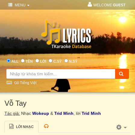
MENU
WELCOME
GUEST
ALL
TÊN
LỜI
C.SỸ
N.SỸ
Gõ Tiếng Việt
Vỗ Tay
Tác giả:
Nhạc
Wokeup
&
Trid Minh
, lời
Trid Minh
LỜI NHẠC