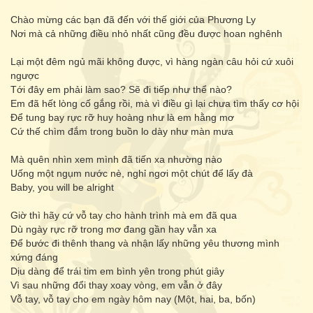
Chào mừng các bạn đã đến với thế giới của Phương Ly
Nơi mà cả những điều nhỏ nhất cũng đều được hoan nghênh
Lại một đêm ngủ mãi không được, vì hàng ngàn câu hỏi cứ xuôi
ngược
Tới đây em phải làm sao? Sẽ đi tiếp như thể nào?
Em đã hết lòng cố gắng rồi, mà vì điều gì lại chưa tìm thấy cơ hội
Để tung bay rực rỡ huy hoàng như là em hằng mơ
Cứ thế chìm đắm trong buồn lo dày như màn mưa
Mà quên nhìn xem mình đã tiến xa nhường nào
Uống một ngụm nước nè, nghỉ ngơi một chút để lấy đà
Baby, you will be alright
Giờ thì hãy cứ vỗ tay cho hành trình mà em đã qua
Dù ngày rực rỡ trong mơ đang gần hay vẫn xa
Để bước đi thênh thang và nhận lấy những yêu thương mình
xứng đáng
Dịu dàng để trái tim em bình yên trong phút giây
Vì sau những đổi thay xoay vòng, em vẫn ở đây
Vỗ tay, vỗ tay cho em ngày hôm nay (Một, hai, ba, bốn)