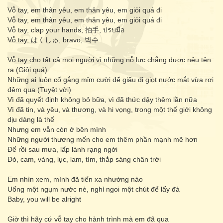
Vỗ tay, em thân yêu, em thân yêu, em giỏi quá đi
Vỗ tay, em thân yêu, em thân yêu, em giỏi quá đi
Vỗ tay, clap your hands, 拍手, ปรบมือ
Vỗ tay, はくしゅ, bravo, 박수
Vỗ tay cho tất cả mọi người vì những nỗ lực chẳng được nêu tên
ra (Giỏi quá)
Những ai luôn cố gắng mỉm cười để giấu đi giọt nước mắt vừa rơi
đêm qua (Tuyệt vời)
Vì đã quyết định không bỏ bữa, vì đã thức dậy thêm lần nữa
Vì đã tin, và yêu, và thương, và hi vọng, trong một thế giới không
dịu dàng là thế
Nhưng em vẫn còn ở bên mình
Những người thương mến cho em thêm phần mạnh mẽ hơn
Để rồi sau mưa, lấp lánh rạng ngời
Đỏ, cam, vàng, lục, lam, tím, thắp sáng chân trời
Em nhìn xem, mình đã tiến xa nhường nào
Uống một ngụm nước nè, nghỉ ngoi một chút để lấy đà
Baby, you will be alright
Giờ thì hãy cứ vỗ tay cho hành trình mà em đã qua