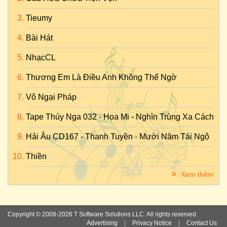
Tieumy
Bài Hát
NhạcCL
Thương Em Là Điều Anh Không Thể Ngờ
Vô Ngại Pháp
Tape Thúy Nga 032 - Họa Mi - Nghìn Trùng Xa Cách
Hải Âu CD167 - Thanh Tuyền - Mười Năm Tái Ngộ
Thiền
Xem thêm
Copyright © 2008-2026 T Software Solutions LLC. All rights reserved.
Advertising
|
Privacy Notice
|
Contact Us