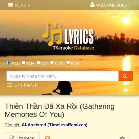
MENU
WELCOME
GUEST
ALL
TÊN
LỜI
C.SỸ
N.SỸ
Gõ Tiếng Việt
Thiên Thần Đã Xa Rồi (Gathering
Memories Of You)
Tác giả:
AI-Assisted (TimelessRemixes)
LỜI NHẠC