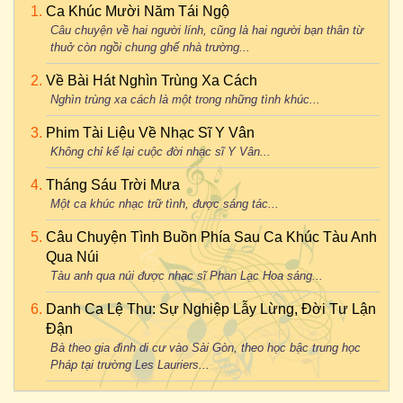
Ca Khúc Mười Năm Tái Ngộ
Câu chuyện về hai người lính, cũng là hai người bạn thân từ
thuở còn ngồi chung ghế nhà trường...
Về Bài Hát Nghìn Trùng Xa Cách
Nghìn trùng xa cách là một trong những tình khúc...
Phim Tài Liệu Về Nhạc Sĩ Y Vân
Không chỉ kể lại cuộc đời nhạc sĩ Y Vân...
Tháng Sáu Trời Mưa
Một ca khúc nhạc trữ tình, được sáng tác...
Câu Chuyện Tình Buồn Phía Sau Ca Khúc Tàu Anh
Qua Núi
Tàu anh qua núi được nhạc sĩ Phan Lạc Hoa sáng...
Danh Ca Lệ Thu: Sự Nghiệp Lẫy Lừng, Đời Tư Lận
Đận
Bà theo gia đình di cư vào Sài Gòn, theo học bậc trung học
Pháp tại trường Les Lauriers...