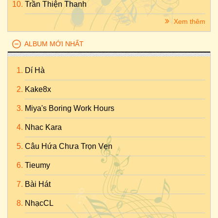
Trần Thiện Thanh
Xem thêm
ALBUM MỚI NHẤT
Dí Hà
Kake8x
Miya's Boring Work Hours
Nhac Kara
Câu Hứa Chưa Trọn Vẹn
Tieumy
Bài Hát
NhạcCL