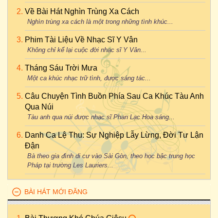
Về Bài Hát Nghìn Trùng Xa Cách
Nghìn trùng xa cách là một trong những tình khúc...
Phim Tài Liệu Về Nhạc Sĩ Y Vân
Không chỉ kể lại cuộc đời nhạc sĩ Y Vân...
Tháng Sáu Trời Mưa
Một ca khúc nhạc trữ tình, được sáng tác...
Câu Chuyện Tình Buồn Phía Sau Ca Khúc Tàu Anh
Qua Núi
Tàu anh qua núi được nhạc sĩ Phan Lạc Hoa sáng...
Danh Ca Lệ Thu: Sự Nghiệp Lẫy Lừng, Đời Tư Lận
Đận
Bà theo gia đình di cư vào Sài Gòn, theo học bậc trung học
Pháp tại trường Les Lauriers...
BÀI HÁT MỚI ĐĂNG