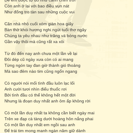
Để em được tự do như cánh chim trời
Còn anh ở lại với bao điều vụn nát
Như đống tro tàn sau những cuộc vui
Căn nhà nhỏ cuối xóm giàn hoa giấy
Bàn thờ khói hương nghi ngút tuổi thơ ngây
Chúng ta yêu nhau như trăng và bóng nước
Gần vậy thôi mà cũng rất xa xôi
Từ đó đến nay anh chưa một lần về lại
Đôi dép cũ ngày xưa còn có ai mang
Từng ngón tay đan giờ thành gió thoảng
Mà sao đêm nào tim cũng ngổn ngang
Có người nói mối tình đầu luôn lạc lối
Anh cười tươi nhìn điếu thuốc rơi
Bởi tình đầu có thể không hết một đời
Nhưng là đoạn duy nhất anh ôm ấp không rời
Có một lần duy nhất ta không cần biết ngày mai
Trên xe đạp cà tàng dưới hoàng hôn nắng phai
Có một lần duy nhất em ngồi sau anh
Để trái tim mong manh ngàn năm giữ dành