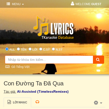
MENU
WELCOME
GUEST
ALL
TÊN
LỜI
C.SỸ
N.SỸ
Gõ Tiếng Việt
Con Đường Ta Đã Qua
Tác giả:
AI-Assisted (TimelessRemixes)
LỜI NHẠC