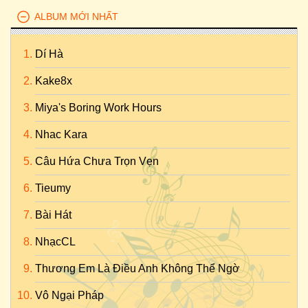
ALBUM MỚI NHẤT
Dí Hà
Kake8x
Miya's Boring Work Hours
Nhac Kara
Câu Hứa Chưa Trọn Vẹn
Tieumy
Bài Hát
NhạcCL
Thương Em Là Điều Anh Không Thể Ngờ
Vô Ngại Pháp