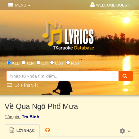
MENU
WELCOME
GUEST
ALL
TÊN
LỜI
C.SỸ
N.SỸ
Gõ Tiếng Việt
Về Qua Ngõ Phố Mưa
Tác giả:
Trà Bình
LỜI NHẠC