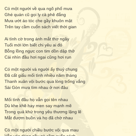
Có một người về qua ngõ phố mưa
Ghé quán cũ gọi ly cà phê đắng
Mưa ướt áo tóc che gầy khuôn mặt
Trên tay cầm cuốn sách viết thời gian
Ai tình cờ trong ánh mắt thơ ngây
Tuổi mới lớn biết chi yêu ai đó
Bỗng lồng ngực con tim dồn dập thở
Cái nhìn đầu hơi ngại cũng hơi run
Có một người và người ấy thuỷ chung
Đã cất giấu mối tình nhiều năm tháng
Thanh xuân vội bước qua lòng trống vắng
Sài Gòn mưa tìm nhau ở nơi đâu
Mối tình đầu họ vẫn gọi tên nhau
Dù khe khẽ hay men say mạnh mẽ
Trong quá khứ trong yêu thương lặng lẽ
Mắt đượm buồn và họ đã chờ nhau
Có một người chiều bước vội qua mau