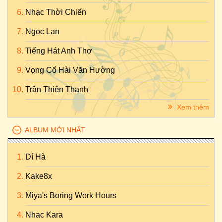
Nhạc Thời Chiến
Ngọc Lan
Tiếng Hát Anh Thơ
Vọng Cổ Hài Văn Hường
Trần Thiện Thanh
Xem thêm
ALBUM MỚI NHẤT
Dí Hà
Kake8x
Miya's Boring Work Hours
Nhac Kara