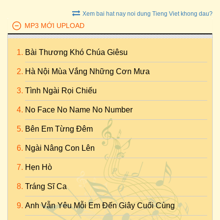
Xem bai hat nay noi dung Tieng Viet khong dau?
MP3 MỚI UPLOAD
Bài Thương Khó Chúa Giêsu
Hà Nội Mùa Vắng Những Cơn Mưa
Tình Ngài Rọi Chiếu
No Face No Name No Number
Bên Em Từng Đêm
Ngài Nâng Con Lên
Hẹn Hò
Tráng Sĩ Ca
Anh Vẫn Yêu Mỗi Em Đến Giây Cuối Cùng