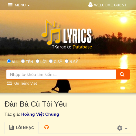
MENU
WELCOME
GUEST
ALL
TÊN
LỜI
C.SỸ
N.SỸ
Gõ Tiếng Việt
Đàn Bà Cũ Tôi Yêu
Tác giả:
Hoàng Việt Chung
LỜI NHẠC