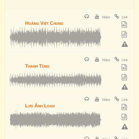
Video
Link
Hoàng Việt Chung
Video
Link
Thanh Tùng
Video
Link
Lưu Ánh Loan