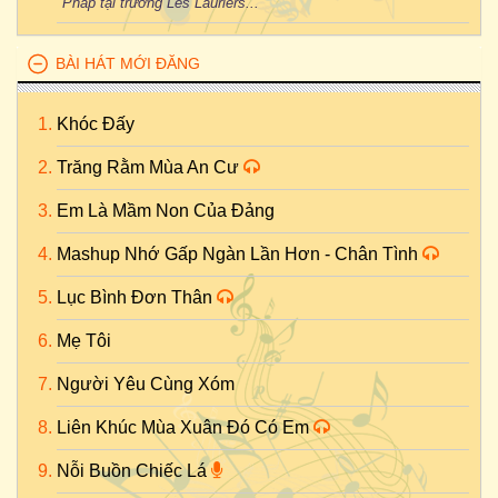
Pháp tại trường Les Lauriers...
BÀI HÁT MỚI ĐĂNG
Khóc Đấy
Trăng Rằm Mùa An Cư
Em Là Mầm Non Của Đảng
Mashup Nhớ Gấp Ngàn Lần Hơn - Chân Tình
Lục Bình Đơn Thân
Mẹ Tôi
Người Yêu Cùng Xóm
Liên Khúc Mùa Xuân Đó Có Em
Nỗi Buồn Chiếc Lá