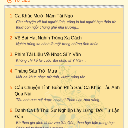
TƯ LIỆU
Ca Khúc Mười Năm Tái Ngộ
Câu chuyện về hai người lính, cũng là hai người bạn thân từ
thuở còn ngồi chung ghế nhà trường...
Về Bài Hát Nghìn Trùng Xa Cách
Nghìn trùng xa cách là một trong những tình khúc...
Phim Tài Liệu Về Nhạc Sĩ Y Vân
Không chỉ kể lại cuộc đời nhạc sĩ Y Vân...
Tháng Sáu Trời Mưa
Một ca khúc nhạc trữ tình, được sáng tác...
Câu Chuyện Tình Buồn Phía Sau Ca Khúc Tàu Anh
Qua Núi
Tàu anh qua núi được nhạc sĩ Phan Lạc Hoa sáng...
Danh Ca Lệ Thu: Sự Nghiệp Lẫy Lừng, Đời Tư Lận
Đận
Bà theo gia đình di cư vào Sài Gòn, theo học bậc trung học