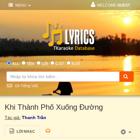
MENU
WELCOME
GUEST
ALL
TÊN
LỜI
C.SỸ
N.SỸ
Gõ Tiếng Việt
Khi Thành Phố Xuống Đường
Tác giả:
Thanh Trần
LỜI NHẠC