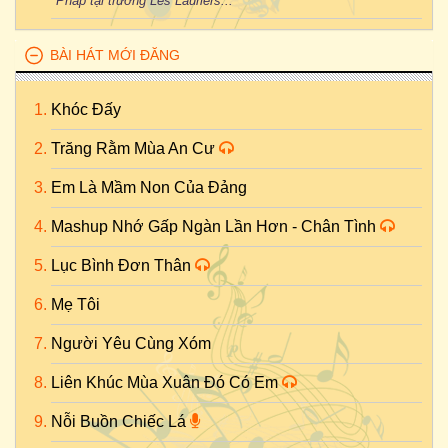
Pháp tại trường Les Lauriers...
BÀI HÁT MỚI ĐĂNG
Khóc Đấy
Trăng Rằm Mùa An Cư
Em Là Mầm Non Của Đảng
Mashup Nhớ Gấp Ngàn Lần Hơn - Chân Tình
Lục Bình Đơn Thân
Mẹ Tôi
Người Yêu Cùng Xóm
Liên Khúc Mùa Xuân Đó Có Em
Nỗi Buồn Chiếc Lá