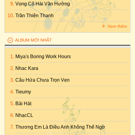
Vọng Cổ Hài Văn Hường
Trần Thiện Thanh
Xem thêm
ALBUM MỚI NHẤT
Miya's Boring Work Hours
Nhac Kara
Câu Hứa Chưa Trọn Vẹn
Tieumy
Bài Hát
NhạcCL
Thương Em Là Điều Anh Không Thể Ngờ