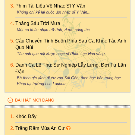
Phim Tài Liệu Về Nhạc Sĩ Y Vân
Không chỉ kể lại cuộc đời nhạc sĩ Y Vân...
Tháng Sáu Trời Mưa
Một ca khúc nhạc trữ tình, được sáng tác...
Câu Chuyện Tình Buồn Phía Sau Ca Khúc Tàu Anh
Qua Núi
Tàu anh qua núi được nhạc sĩ Phan Lạc Hoa sáng...
Danh Ca Lệ Thu: Sự Nghiệp Lẫy Lừng, Đời Tư Lận
Đận
Bà theo gia đình di cư vào Sài Gòn, theo học bậc trung học
Pháp tại trường Les Lauriers...
BÀI HÁT MỚI ĐĂNG
Khóc Đấy
Trăng Rằm Mùa An Cư