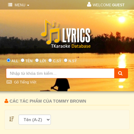
MENU
WELCOME
GUEST
ALL
TÊN
LỜI
C.SỸ
N.SỸ
Gõ Tiếng Việt
CÁC TÁC PHẨM CỦA TOMMY BROWN