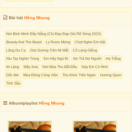
Bài hát
Hồng Nhung
Nơi Bình Minh Đầy Nắng (Chị Đẹp Đạp Gió Rẽ Sóng 2023)
Beauty And The Beast
Ly Rượu Mừng
Chợt Nghe Em Hát
Lãng Du Ca
Giọt Sương Trên Mi Mắt
Cô Láng Giềng
Níu Tay Nghìn Trùng
Em Hãy Ngủ Đi
Xin Trả Nợ Người
Hạ Trắng
Im Lặng
Mây Xưa
Nơi Mùa Thu Bắt Đầu
Này Em Có Nhớ
Dốc Mơ
Mùa Đông Công Viên
Thu Khóc Trên Ngàn
Hương Quen
Tình Sầu
Album/playlist
Hồng Nhung