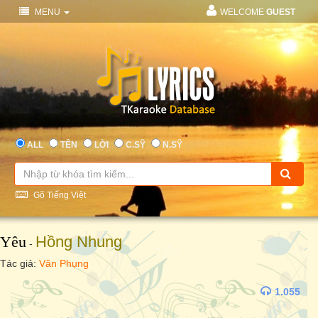
MENU
WELCOME
GUEST
ALL
TÊN
LỜI
C.SỸ
N.SỸ
Gõ Tiếng Việt
Yêu
Hồng Nhung
-
Tác giả:
Văn Phụng
1.055