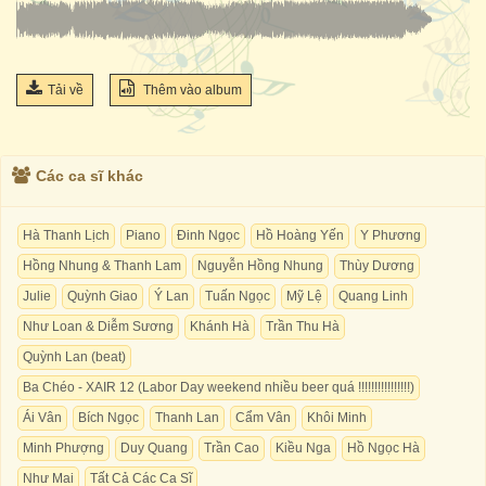
Tải về
Thêm vào album
Các ca sĩ khác
Hà Thanh Lịch
Piano
Đinh Ngọc
Hồ Hoàng Yến
Y Phương
Hồng Nhung & Thanh Lam
Nguyễn Hồng Nhung
Thùy Dương
Julie
Quỳnh Giao
Ý Lan
Tuấn Ngọc
Mỹ Lệ
Quang Linh
Như Loan & Diễm Sương
Khánh Hà
Trần Thu Hà
Quỳnh Lan (beat)
Ba Chéo - XAIR 12 (Labor Day weekend nhiều beer quá !!!!!!!!!!!!!!!!)
Ái Vân
Bích Ngọc
Thanh Lan
Cẩm Vân
Khôi Minh
Minh Phượng
Duy Quang
Trần Cao
Kiều Nga
Hồ Ngọc Hà
Như Mai
Tất Cả Các Ca Sĩ