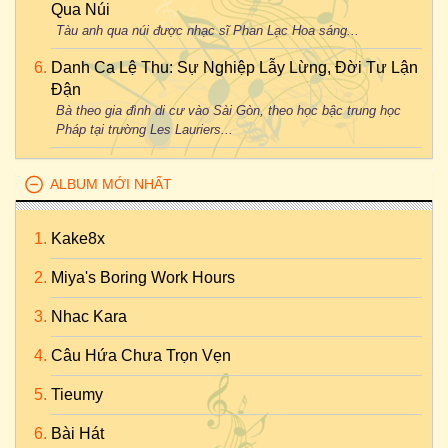
Qua Núi
Tàu anh qua núi được nhạc sĩ Phan Lạc Hoa sáng...
Danh Ca Lệ Thu: Sự Nghiệp Lẫy Lừng, Đời Tư Lận
Đận
Bà theo gia đình di cư vào Sài Gòn, theo học bậc trung học
Pháp tại trường Les Lauriers...
ALBUM MỚI NHẤT
Kake8x
Miya's Boring Work Hours
Nhac Kara
Câu Hứa Chưa Trọn Vẹn
Tieumy
Bài Hát