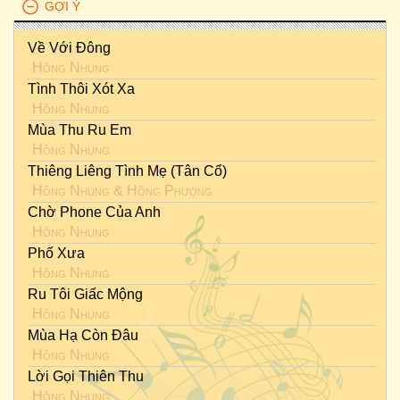
GỢI Ý
Về Với Đông
Hồng Nhung
Tình Thôi Xót Xa
Hồng Nhung
Mùa Thu Ru Em
Hồng Nhung
Thiêng Liêng Tình Mẹ (Tân Cổ)
Hồng Nhung
&
Hồng Phượng
Chờ Phone Của Anh
Hồng Nhung
Phố Xưa
Hồng Nhung
Ru Tôi Giấc Mộng
Hồng Nhung
Mùa Hạ Còn Đâu
Hồng Nhung
Lời Gọi Thiên Thu
Hồng Nhung