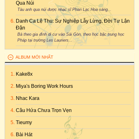
Qua Núi
Tàu anh qua núi được nhạc sĩ Phan Lạc Hoa sáng...
Danh Ca Lệ Thu: Sự Nghiệp Lẫy Lừng, Đời Tư Lận
Đận
Bà theo gia đình di cư vào Sài Gòn, theo học bậc trung học
Pháp tại trường Les Lauriers...
ALBUM MỚI NHẤT
Kake8x
Miya's Boring Work Hours
Nhac Kara
Câu Hứa Chưa Trọn Vẹn
Tieumy
Bài Hát