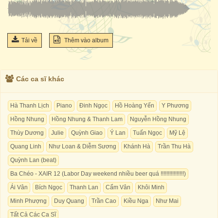
Tải về
Thêm vào album
Các ca sĩ khác
Hà Thanh Lịch
Piano
Đinh Ngọc
Hồ Hoàng Yến
Y Phương
Hồng Nhung
Hồng Nhung & Thanh Lam
Nguyễn Hồng Nhung
Thùy Dương
Julie
Quỳnh Giao
Ý Lan
Tuấn Ngọc
Mỹ Lệ
Quang Linh
Như Loan & Diễm Sương
Khánh Hà
Trần Thu Hà
Quỳnh Lan (beat)
Ba Chéo - XAIR 12 (Labor Day weekend nhiều beer quá !!!!!!!!!!!!!!!!)
Ái Vân
Bích Ngọc
Thanh Lan
Cẩm Vân
Khôi Minh
Minh Phượng
Duy Quang
Trần Cao
Kiều Nga
Như Mai
Tất Cả Các Ca Sĩ