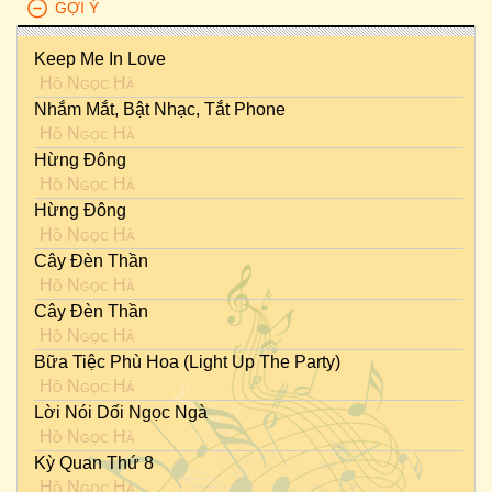
GỢI Ý
Keep Me In Love
Hồ Ngọc Hà
Nhắm Mắt, Bật Nhạc, Tắt Phone
Hồ Ngọc Hà
Hừng Đông
Hồ Ngọc Hà
Hừng Đông
Hồ Ngọc Hà
Cây Đèn Thần
Hồ Ngọc Hà
Cây Đèn Thần
Hồ Ngọc Hà
Bữa Tiệc Phù Hoa (Light Up The Party)
Hồ Ngọc Hà
Lời Nói Dối Ngọc Ngà
Hồ Ngọc Hà
Kỳ Quan Thứ 8
Hồ Ngọc Hà