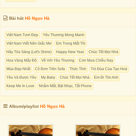
Bài hát
Hồ Ngọc Hà
Việt Nam Tươi Đẹp
Yêu Thương Mong Manh
Việt Nam Viết Nên Giấc Mơ
Em Trong Mắt Tôi
Hãy Tỏa Sáng (Let's Shine)
Happy New Year
Chúc Tết Mọi Nhà
Hoa Vàng Mấy Độ
Về Với Yêu Thương
Cơn Mưa Chiều Nay
Mùa Đẹp Nhất
Cô Đơn Trên Sofa
Thức Tỉnh
Trò Đùa Của Tạo Hoá
Yêu Và Được Yêu
My Baby
Chúc Tết Mọi Nhà
Em Đi Tìm Anh
Keep Me In Love
Nhắm Mắt, Bật Nhạc, Tắt Phone
Album/playlist
Hồ Ngọc Hà