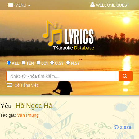
MENU
WELCOME
GUEST
ALL
TÊN
LỜI
C.SỸ
N.SỸ
Gõ Tiếng Việt
Yêu
Hồ Ngọc Hà
-
Tác giả:
Văn Phụng
2.639