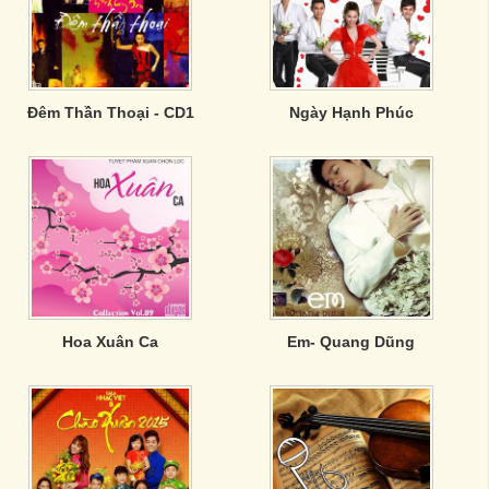
Đêm Thần Thoại - CD1
Ngày Hạnh Phúc
Hoa Xuân Ca
Em- Quang Dũng