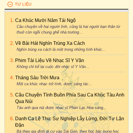
TƯ LIỆU
Ca Khúc Mười Năm Tái Ngộ
Câu chuyện về hai người lính, cũng là hai người bạn thân từ
thuở còn ngồi chung ghế nhà trường...
Về Bài Hát Nghìn Trùng Xa Cách
Nghìn trùng xa cách là một trong những tình khúc...
Phim Tài Liệu Về Nhạc Sĩ Y Vân
Không chỉ kể lại cuộc đời nhạc sĩ Y Vân...
Tháng Sáu Trời Mưa
Một ca khúc nhạc trữ tình, được sáng tác...
Câu Chuyện Tình Buồn Phía Sau Ca Khúc Tàu Anh
Qua Núi
Tàu anh qua núi được nhạc sĩ Phan Lạc Hoa sáng...
Danh Ca Lệ Thu: Sự Nghiệp Lẫy Lừng, Đời Tư Lận
Đận
Bà theo gia đình di cư vào Sài Gòn, theo học bậc trung học