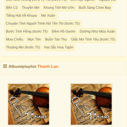
Bến Cũ
Thuyền Mơ
Khung Trời Mơ Ước
Buổi Sáng Chim Bay
Tiếng Hát Về Khuya
Mơ Xuân
Chuyện Tình Người Trinh Nữ Tên Thi (trước 75)
Bước Tình Hồng (trước 75)
Đêm Hồ Gươm
Dường Như Mùa Xuân
Mưa Chiều
Mực Tím
Buồn Tàn Thu
Giấc Mơ Tình Yêu (trước 75)
Thoáng Mơ (trước 75)
Hai Sắc Hoa Tigôn
Album/playlist
Thanh Lan