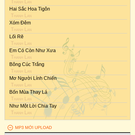
Thanh Lan
Hai Sắc Hoa Tigôn
Thanh Lan
Xóm Đêm
Thanh Lan
Lối Rẽ
Thanh Lan
Em Có Còn Như Xưa
Thanh Lan
Bông Cúc Trắng
Thanh Lan
Mơ Người Lính Chiến
Thanh Lan
Bốn Mùa Thay Lá
Thanh Lan
Như Một Lời Chia Tay
Thanh Lan
MP3 MỚI UPLOAD