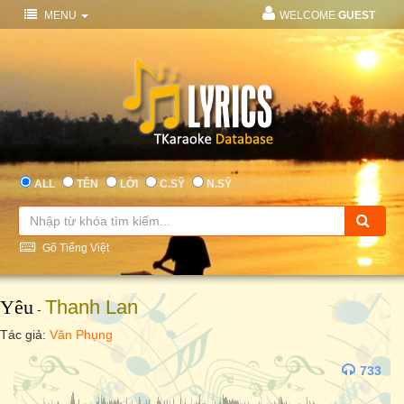
MENU
WELCOME
GUEST
ALL
TÊN
LỜI
C.SỸ
N.SỸ
Gõ Tiếng Việt
Yêu
Thanh Lan
-
Tác giả:
Văn Phụng
733