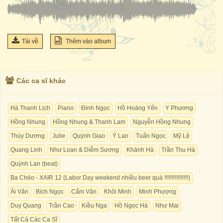
Tải về
Thêm vào album
Các ca sĩ khác
Hà Thanh Lịch
Piano
Đinh Ngọc
Hồ Hoàng Yến
Y Phương
Hồng Nhung
Hồng Nhung & Thanh Lam
Nguyễn Hồng Nhung
Thùy Dương
Julie
Quỳnh Giao
Ý Lan
Tuấn Ngọc
Mỹ Lệ
Quang Linh
Như Loan & Diễm Sương
Khánh Hà
Trần Thu Hà
Quỳnh Lan (beat)
Ba Chéo - XAIR 12 (Labor Day weekend nhiều beer quá !!!!!!!!!!!!!!!!)
Ái Vân
Bích Ngọc
Cẩm Vân
Khôi Minh
Minh Phượng
Duy Quang
Trần Cao
Kiều Nga
Hồ Ngọc Hà
Như Mai
Tất Cả Các Ca Sĩ