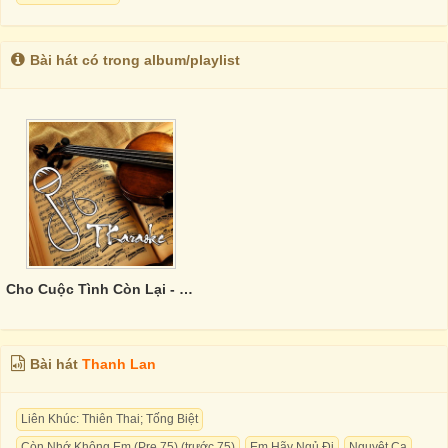
Bài hát có trong album/playlist
Cho Cuộc Tình Còn Lại - Thanh Lan
Bài hát
Thanh Lan
Liên Khúc: Thiên Thai; Tống Biệt
Còn Nhớ Không Em (Pre 75) (trước 75)
Em Hãy Ngủ Đi
Nguyệt Ca