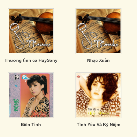
Thương tình ca HuySony
Nhạc Xuân
Biển Tình
Tình Yêu Và Kỷ Niệm