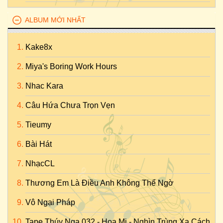
ALBUM MỚI NHẤT
Kake8x
Miya's Boring Work Hours
Nhac Kara
Câu Hứa Chưa Trọn Vẹn
Tieumy
Bài Hát
NhạcCL
Thương Em Là Điều Anh Không Thể Ngờ
Vô Ngại Pháp
Tape Thúy Nga 032 - Họa Mi - Nghìn Trùng Xa Cách