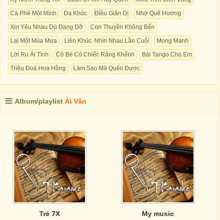
Cà Phê Một Mình
Dạ Khúc
Điều Giản Dị
Nhớ Quê Hương
Xin Yêu Nhau Dù Dang Dỡ
Con Thuyền Không Bến
Lại Một Mùa Mưa
Liên Khúc: Nhìn Nhau Lần Cuối
Mong Manh
Lời Ru Ái Tình
Cô Bé Có Chiếc Răng Khểnh
Bài Tango Cho Em
Triệu Đoá Hoa Hồng
Làm Sao Mà Quên Được
Album/playlist
Ái Vân
Trẻ 7X
My music