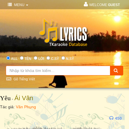
MENU
WELCOME
GUEST
ALL
TÊN
LỜI
C.SỸ
N.SỸ
Gõ Tiếng Việt
Yêu
Ái Vân
-
Tác giả:
Văn Phụng
450