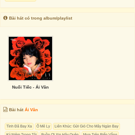
Bài hát có trong album/playlist
Nuối Tiếc - Ái Vân
Bài hát
Ái Vân
Tình Đã Bay Xa
Ô Mê Ly
Liên Khúc: Gửi Gió Cho Mây Ngàn Bay
Kỷ Niệm Trong Tôi
Buồn Ơi Xin Hãy Quên
Mưa Trên Biển Vắng