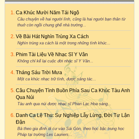
Ca Khúc Mười Năm Tái Ngộ
Câu chuyện về hai người lính, cũng là hai người bạn thân từ
thuở còn ngồi chung ghế nhà trường...
Về Bài Hát Nghìn Trùng Xa Cách
Nghìn trùng xa cách là một trong những tình khúc...
Phim Tài Liệu Về Nhạc Sĩ Y Vân
Không chỉ kể lại cuộc đời nhạc sĩ Y Vân...
Tháng Sáu Trời Mưa
Một ca khúc nhạc trữ tình, được sáng tác...
Câu Chuyện Tình Buồn Phía Sau Ca Khúc Tàu Anh
Qua Núi
Tàu anh qua núi được nhạc sĩ Phan Lạc Hoa sáng...
Danh Ca Lệ Thu: Sự Nghiệp Lẫy Lừng, Đời Tư Lận
Đận
Bà theo gia đình di cư vào Sài Gòn, theo học bậc trung học
Pháp tại trường Les Lauriers...