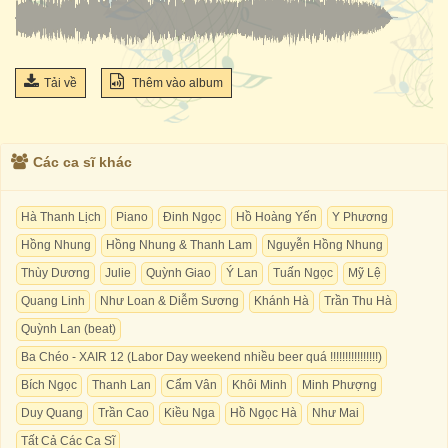
Tải về
Thêm vào album
Các ca sĩ khác
Hà Thanh Lịch
Piano
Đinh Ngọc
Hồ Hoàng Yến
Y Phương
Hồng Nhung
Hồng Nhung & Thanh Lam
Nguyễn Hồng Nhung
Thùy Dương
Julie
Quỳnh Giao
Ý Lan
Tuấn Ngọc
Mỹ Lệ
Quang Linh
Như Loan & Diễm Sương
Khánh Hà
Trần Thu Hà
Quỳnh Lan (beat)
Ba Chéo - XAIR 12 (Labor Day weekend nhiều beer quá !!!!!!!!!!!!!!!!)
Bích Ngọc
Thanh Lan
Cẩm Vân
Khôi Minh
Minh Phượng
Duy Quang
Trần Cao
Kiều Nga
Hồ Ngọc Hà
Như Mai
Tất Cả Các Ca Sĩ