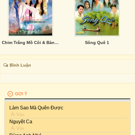
Chim Trắng Mồ Côi & Bàn Đào Tiên Nữ
Sông Quê 1
Bình Luận
GỢI Ý
Làm Sao Mà Quên Được
Ái Vân
Nguyệt Ca
Ái Vân