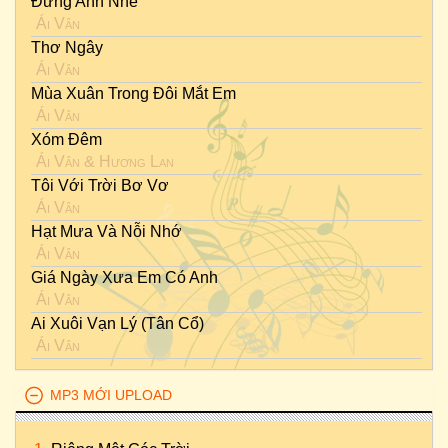
Đừng Anh Nhé
Ái Vân
Thơ Ngây
Ái Vân
Mùa Xuân Trong Đôi Mắt Em
Ái Vân
Xóm Đêm
Ái Vân
&
Hương Lan
Tôi Với Trời Bơ Vơ
Ái Vân
Hạt Mưa Và Nỗi Nhớ
Ái Vân
Giá Ngày Xưa Em Có Anh
Ái Vân
Ai Xuôi Vạn Lý (Tân Cổ)
Ái Vân
MP3 MỚI UPLOAD