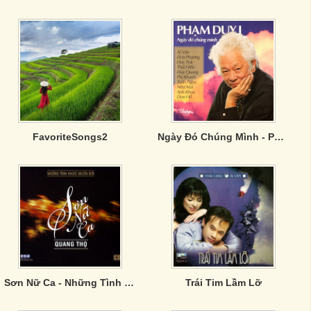
FavoriteSongs2
Ngày Đó Chúng Mình - Phạm Duy I
Sơn Nữ Ca - Những Tình Khúc Muôn Đời
Trái Tim Lầm Lỡ