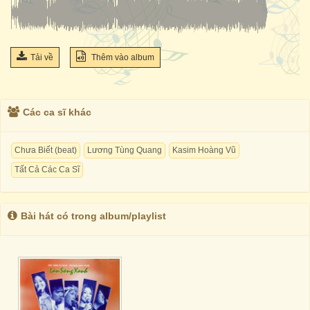
Tải về
Thêm vào album
Các ca sĩ khác
Chưa Biết (beat)
Lương Tùng Quang
Kasim Hoàng Vũ
Tất Cả Các Ca Sĩ
Bài hát có trong album/playlist