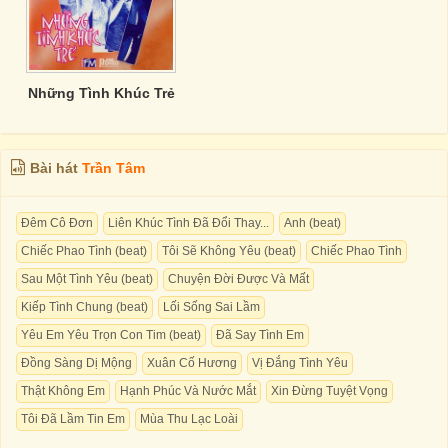
Những Tình Khúc Trẻ
Bài hát
Trần Tâm
Đêm Cô Đơn
Liên Khúc Tình Đã Đổi Thay...
Anh (beat)
Chiếc Phao Tình (beat)
Tôi Sẽ Không Yêu (beat)
Chiếc Phao Tình
Sau Một Tình Yêu (beat)
Chuyện Đời Được Và Mất
Kiếp Tình Chung (beat)
Lối Sống Sai Lầm
Yêu Em Yêu Trọn Con Tim (beat)
Đã Say Tình Em
Đồng Sàng Dị Mộng
Xuân Cố Hương
Vị Đắng Tình Yêu
Thật Không Em
Hạnh Phúc Và Nước Mắt
Xin Đừng Tuyệt Vọng
Tôi Đã Lầm Tin Em
Mùa Thu Lạc Loài