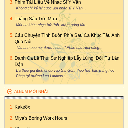
Phim Tài Liệu Về Nhạc Sĩ Y Vân
Không chỉ kể lại cuộc đời nhạc sĩ Y Vân...
Tháng Sáu Trời Mưa
Một ca khúc nhạc trữ tình, được sáng tác...
Câu Chuyện Tình Buồn Phía Sau Ca Khúc Tàu Anh
Qua Núi
Tàu anh qua núi được nhạc sĩ Phan Lạc Hoa sáng...
Danh Ca Lệ Thu: Sự Nghiệp Lẫy Lừng, Đời Tư Lận
Đận
Bà theo gia đình di cư vào Sài Gòn, theo học bậc trung học
Pháp tại trường Les Lauriers...
ALBUM MỚI NHẤT
Kake8x
Miya's Boring Work Hours