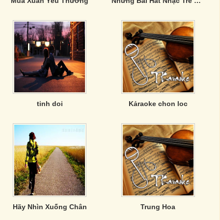
Mùa Xuân Yêu Thương
Những Bài Hát Nhạc Trẻ Song Ca Hay Nhất
tinh doi
Kảraoke chon loc
Hãy Nhìn Xuống Chân
Trung Hoa