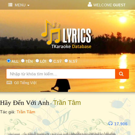
MENU
WELCOME
GUEST
ALL
TÊN
LỜI
C.SỸ
N.SỸ
Gõ Tiếng Việt
Hãy Đến Với Anh
Trần Tâm
-
Tác giả:
Trần Tâm
17.906