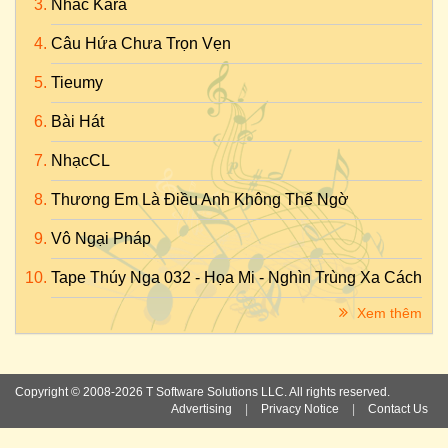
Nhac Kara
Câu Hứa Chưa Trọn Vẹn
Tieumy
Bài Hát
NhạcCL
Thương Em Là Điều Anh Không Thể Ngờ
Vô Ngại Pháp
Tape Thúy Nga 032 - Họa Mi - Nghìn Trùng Xa Cách
Xem thêm
Copyright © 2008-2026 T Software Solutions LLC. All rights reserved.
Advertising
|
Privacy Notice
|
Contact Us