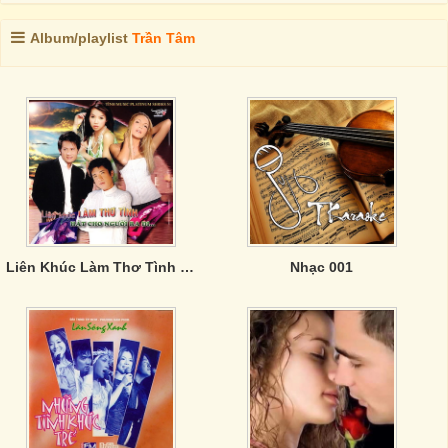
Album/playlist
Trần Tâm
Liên Khúc Làm Thơ Tình - Hát Cho người Ra Đi
Nhạc 001