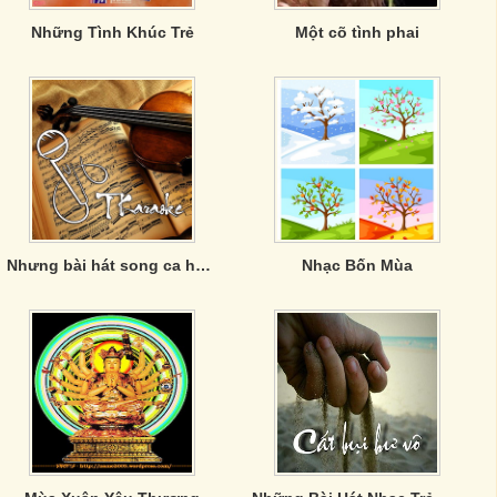
Những Tình Khúc Trẻ
Một cõ tình phai
Nhưng bài hát song ca hay về tình yêu
Nhạc Bốn Mùa