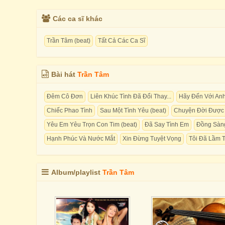
Các ca sĩ khác
Trần Tâm (beat)
Tất Cả Các Ca Sĩ
Bài hát
Trần Tâm
Đêm Cô Đơn
Liên Khúc Tình Đã Đổi Thay...
Hãy Đến Với An
Chiếc Phao Tình
Sau Một Tình Yêu (beat)
Chuyện Đời Được
Yêu Em Yêu Trọn Con Tim (beat)
Đã Say Tình Em
Đồng Sàn
Hạnh Phúc Và Nước Mắt
Xin Đừng Tuyệt Vọng
Tôi Đã Lầm 
Album/playlist
Trần Tâm