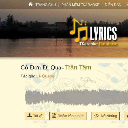
TRANG CHỦ
|
PHẦN MỀM TKARAOKE
|
DIỄN ĐÀN
|
Cô Đơn Đi Qua
Trần Tâm
-
Tác giả:
Lê Quang
Tải về
Thêm vào album
Mã Nhúng