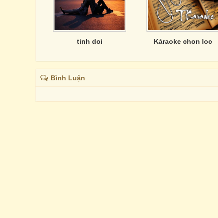
tinh doi
Kảraoke chon loc
Bình Luận