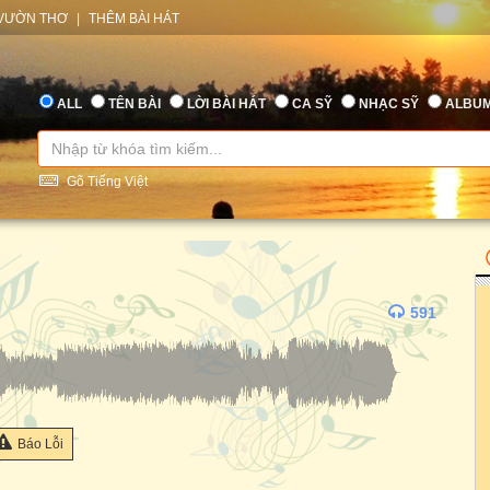
VƯỜN THƠ
|
THÊM BÀI HÁT
ALL
TÊN BÀI
LỜI BÀI HÁT
CA SỸ
NHẠC SỸ
ALBU
Gõ Tiếng Việt
591
Báo Lỗi