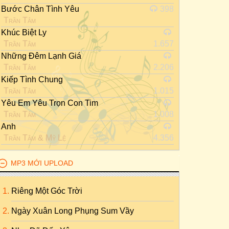
Bước Chân Tình Yêu
398
Trần Tâm
Khúc Biệt Ly
Trần Tâm
1.657
Những Đêm Lạnh Giá
Trần Tâm
2.206
Kiếp Tình Chung
Trần Tâm
1.015
Yêu Em Yêu Trọn Con Tim
Trần Tâm
1.008
Anh
Trần Tâm
&
Mỹ Lệ
4.356
MP3 MỚI UPLOAD
Riêng Một Góc Trời
Ngày Xuân Long Phụng Sum Vầy