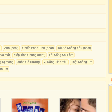
h
Anh (beat)
Chiếc Phao Tình (beat)
Tôi Sẽ Không Yêu (beat)
 Và Mất
Kiếp Tình Chung (beat)
Lối Sống Sai Lầm
g Dị Mộng
Xuân Cố Hương
Vị Đắng Tình Yêu
Thật Không Em
Tin Em