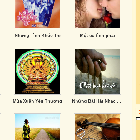
Những Tình Khúc Trẻ
Một cõ tình phai
Mùa Xuân Yêu Thương
Những Bài Hát Nhạc Trẻ Song Ca Hay Nhất