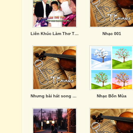
Liên Khúc Làm Thơ Tình - Hát Cho người Ra Đi
Nhạc 001
Nhưng bài hát song ca hay về tình yêu
Nhạc Bốn Mùa