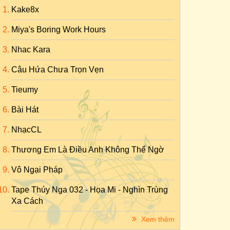
Kake8x
Miya's Boring Work Hours
Nhac Kara
Câu Hứa Chưa Trọn Vẹn
Tieumy
Bài Hát
NhạcCL
Thương Em Là Điều Anh Không Thể Ngờ
Vô Ngại Pháp
Tape Thúy Nga 032 - Họa Mi - Nghìn Trùng
Xa Cách
Xem thêm