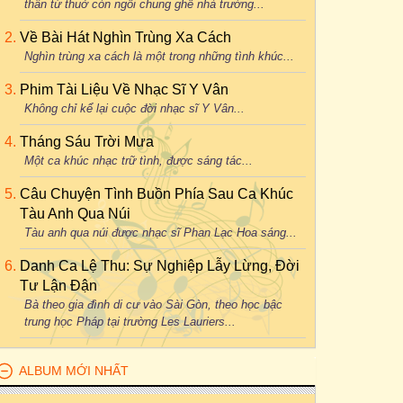
thân từ thuở còn ngồi chung ghế nhà trường...
Về Bài Hát Nghìn Trùng Xa Cách
Nghìn trùng xa cách là một trong những tình khúc...
Phim Tài Liệu Về Nhạc Sĩ Y Vân
Không chỉ kể lại cuộc đời nhạc sĩ Y Vân...
Tháng Sáu Trời Mưa
Một ca khúc nhạc trữ tình, được sáng tác...
Câu Chuyện Tình Buồn Phía Sau Ca Khúc
Tàu Anh Qua Núi
Tàu anh qua núi được nhạc sĩ Phan Lạc Hoa sáng...
Danh Ca Lệ Thu: Sự Nghiệp Lẫy Lừng, Đời
Tư Lận Đận
Bà theo gia đình di cư vào Sài Gòn, theo học bậc
trung học Pháp tại trường Les Lauriers...
ALBUM MỚI NHẤT