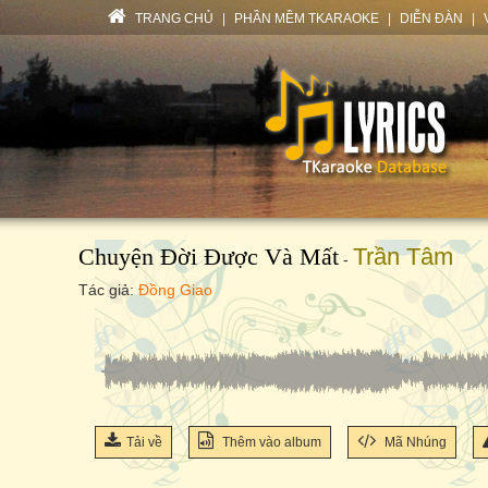
TRANG CHỦ
|
PHẦN MỀM TKARAOKE
|
DIỄN ĐÀN
|
Chuyện Đời Được Và Mất
Trần Tâm
-
Tác giả:
Đồng Giao
Tải về
Thêm vào album
Mã Nhúng