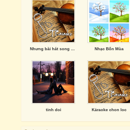
Nhưng bài hát song ca hay về tình yêu
Nhạc Bốn Mùa
tinh doi
Kảraoke chon loc