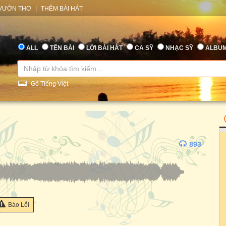
VƯỜN THƠ
|
THÊM BÀI HÁT
ALL
TÊN BÀI
LỜI BÀI HÁT
CA SỸ
NHẠC SỸ
ALBU
Gõ Tiếng Việt
893
Báo Lỗi