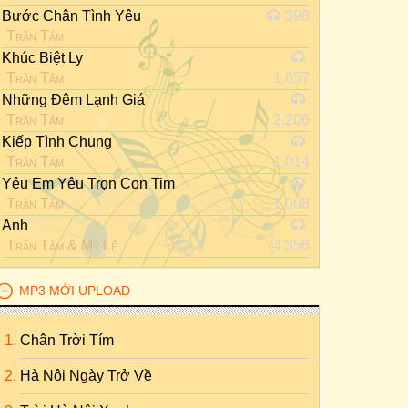
Bước Chân Tình Yêu
398
Trần Tâm
Khúc Biệt Ly
Trần Tâm
1.657
Những Đêm Lạnh Giá
Trần Tâm
2.206
Kiếp Tình Chung
Trần Tâm
1.014
Yêu Em Yêu Trọn Con Tim
Trần Tâm
1.008
Anh
Trần Tâm
&
Mỹ Lệ
4.356
MP3 MỚI UPLOAD
Chân Trời Tím
Hà Nội Ngày Trở Về