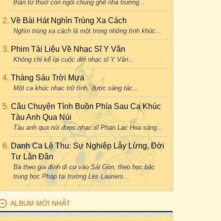
thân từ thuở còn ngồi chung ghế nhà trường...
Về Bài Hát Nghìn Trùng Xa Cách
Nghìn trùng xa cách là một trong những tình khúc...
Phim Tài Liệu Về Nhạc Sĩ Y Vân
Không chỉ kể lại cuộc đời nhạc sĩ Y Vân...
Tháng Sáu Trời Mưa
Một ca khúc nhạc trữ tình, được sáng tác...
Câu Chuyện Tình Buồn Phía Sau Ca Khúc
Tàu Anh Qua Núi
Tàu anh qua núi được nhạc sĩ Phan Lạc Hoa sáng...
Danh Ca Lệ Thu: Sự Nghiệp Lẫy Lừng, Đời
Tư Lận Đận
Bà theo gia đình di cư vào Sài Gòn, theo học bậc
trung học Pháp tại trường Les Lauriers...
ALBUM MỚI NHẤT