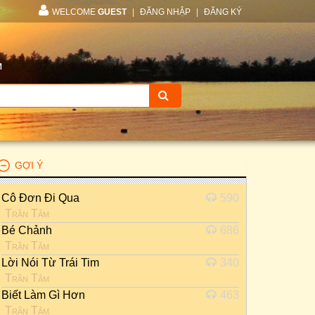
WELCOME
GUEST
|
ĐĂNG NHẬP
|
ĐĂNG KÝ
M
GỢI Ý
Cô Đơn Đi Qua
590
Trần Tâm
Bé Chảnh
686
Trần Tâm
Lời Nói Từ Trái Tim
340
Trần Tâm
Biết Làm Gì Hơn
463
Trần Tâm