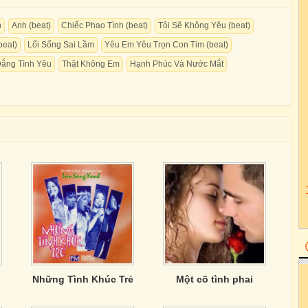
h
Anh (beat)
Chiếc Phao Tình (beat)
Tôi Sẽ Không Yêu (beat)
beat)
Lối Sống Sai Lầm
Yêu Em Yêu Trọn Con Tim (beat)
Đắng Tình Yêu
Thật Không Em
Hạnh Phúc Và Nước Mắt
Những Tình Khúc Trẻ
Một cõ tình phai