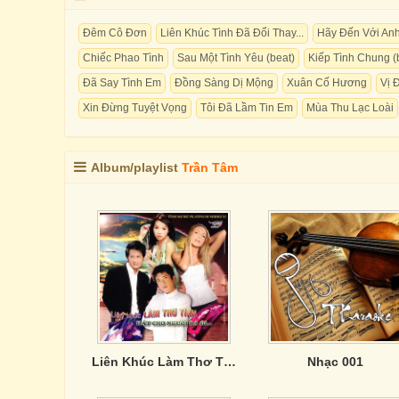
Đêm Cô Đơn
Liên Khúc Tình Đã Đổi Thay...
Hãy Đến Với An
Chiếc Phao Tình
Sau Một Tình Yêu (beat)
Kiếp Tình Chung (
Đã Say Tình Em
Đồng Sàng Dị Mộng
Xuân Cố Hương
Vị 
Xin Đừng Tuyệt Vọng
Tôi Đã Lầm Tin Em
Mùa Thu Lạc Loài
Album/playlist
Trần Tâm
Liên Khúc Làm Thơ Tình - Hát Cho người Ra Đi
Nhạc 001