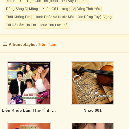
Yêu Em Yêu Trọn Con Tim (beat)
Đã Say Tình Em
Đồng Sàng Dị Mộng
Xuân Cố Hương
Vị Đắng Tình Yêu
Thật Không Em
Hạnh Phúc Và Nước Mắt
Xin Đừng Tuyệt Vọng
Tôi Đã Lầm Tin Em
Mùa Thu Lạc Loài
Album/playlist
Trần Tâm
Liên Khúc Làm Thơ Tình - Hát Cho người Ra Đi
Nhạc 001