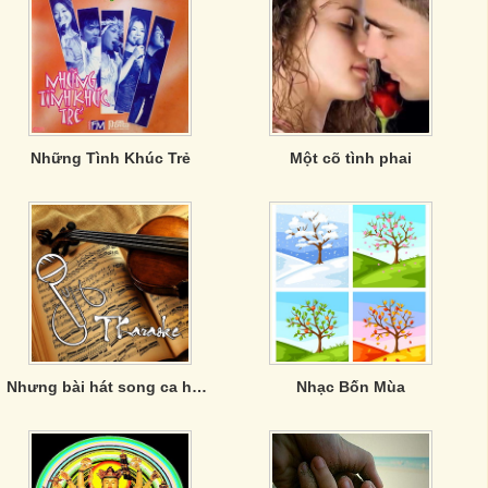
Những Tình Khúc Trẻ
Một cõ tình phai
Nhưng bài hát song ca hay về tình yêu
Nhạc Bốn Mùa