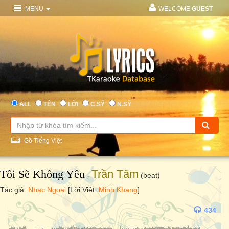
MENU
WELCOME
GUEST
ALL
TÊN
LỜI
C.SỸ
N.SỸ
Gõ Tiếng Việt
Tôi Sẽ Không Yêu
Trần Tâm
-
(beat)
Tác giả:
Nhạc Ngoại
[Lời Việt:
Minh Khang
]
434