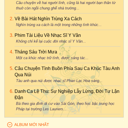
Câu chuyện về hai người lính, cũng là hai người bạn thân từ
thuở còn ngồi chung ghế nhà trường...
Về Bài Hát Nghìn Trùng Xa Cách
Nghìn trùng xa cách là một trong những tình khúc...
Phim Tài Liệu Về Nhạc Sĩ Y Vân
Không chỉ kể lại cuộc đời nhạc sĩ Y Vân...
Tháng Sáu Trời Mưa
Một ca khúc nhạc trữ tình, được sáng tác...
Câu Chuyện Tình Buồn Phía Sau Ca Khúc Tàu Anh
Qua Núi
Tàu anh qua núi được nhạc sĩ Phan Lạc Hoa sáng...
Danh Ca Lệ Thu: Sự Nghiệp Lẫy Lừng, Đời Tư Lận
Đận
Bà theo gia đình di cư vào Sài Gòn, theo học bậc trung học
Pháp tại trường Les Lauriers...
ALBUM MỚI NHẤT