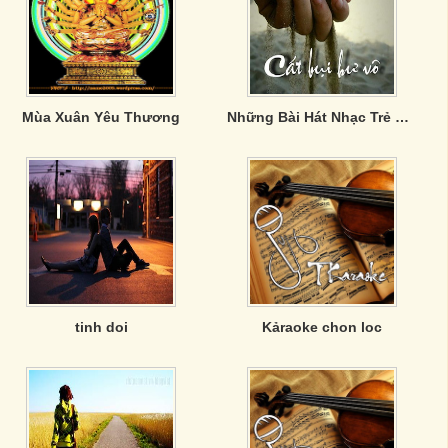
Mùa Xuân Yêu Thương
Những Bài Hát Nhạc Trẻ Song Ca Hay Nhất
tinh doi
Kảraoke chon loc