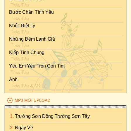
Trần Tâm
Bước Chân Tình Yêu
Trần Tâm
Khúc Biệt Ly
Trần Tâm
Những Đêm Lạnh Giá
Trần Tâm
Kiếp Tình Chung
Trần Tâm
Yêu Em Yêu Trọn Con Tim
Trần Tâm
Anh
Trần Tâm
&
Mỹ Lệ
MP3 MỚI UPLOAD
Trường Sơn Đông Trường Sơn Tây
Ngày Về