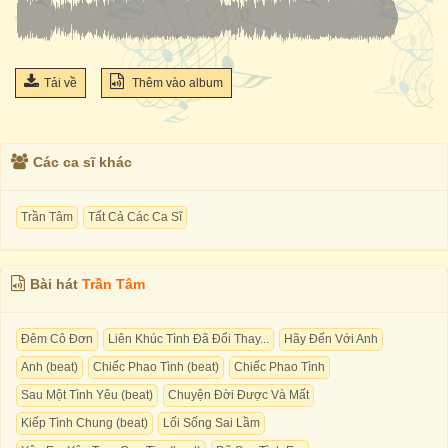
Tải về
Thêm vào album
Các ca sĩ khác
Trần Tâm
Tất Cả Các Ca Sĩ
Bài hát
Trần Tâm
Đêm Cô Đơn
Liên Khúc Tình Đã Đổi Thay...
Hãy Đến Với Anh
Anh (beat)
Chiếc Phao Tình (beat)
Chiếc Phao Tình
Sau Một Tình Yêu (beat)
Chuyện Đời Được Và Mất
Kiếp Tình Chung (beat)
Lối Sống Sai Lầm