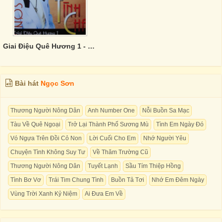
Giai Điệu Quê Hương 1 - Tình Cha
Bài hát
Ngọc Sơn
Thương Người Nông Dân
Anh Number One
Nỗi Buồn Sa Mạc
Tàu Về Quê Ngoại
Trở Lại Thành Phố Sương Mù
Tình Em Ngày Đó
Vó Ngựa Trên Đồi Cỏ Non
Lời Cuối Cho Em
Nhớ Người Yêu
Chuyện Tình Không Suy Tư
Về Thăm Trường Cũ
Thương Người Nông Dân
Tuyết Lạnh
Sầu Tím Thiệp Hồng
Tình Bơ Vơ
Trái Tim Chung Tình
Buồn Tả Tơi
Nhớ Em Đêm Ngày
Vùng Trời Xanh Kỷ Niệm
Ai Đưa Em Về