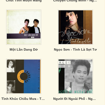
Chút Tình Muộn Màng
Chuyện Chúng Mình - Ngọc Sơn
Một Lần Dang Dở
Ngọc Sơn - Tình Là Sợi Tơ
Tình Khúc Chiều Mưa - Thanh Lan, Ngọc Sơn
Người Đi Ngoài Phố - Ngọc Sơn