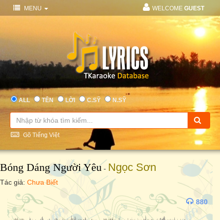
MENU
WELCOME
GUEST
ALL
TÊN
LỜI
C.SỸ
N.SỸ
Gõ Tiếng Việt
Bóng Dáng Người Yêu
Ngọc Sơn
-
Tác giả:
Chưa Biết
880