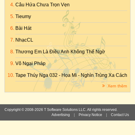
Câu Hứa Chưa Trọn Vẹn
Tieumy
Bài Hát
NhạcCL
Thương Em Là Điều Anh Không Thể Ngờ
Vô Ngại Pháp
Tape Thúy Nga 032 - Họa Mi - Nghìn Trùng Xa Cách
Xem thêm
Copyright © 2008-2026 T Software Solutions LLC. All rights reserved.
Advertising
|
Privacy Notice
|
Contact Us