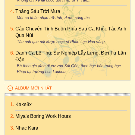
Không chỉ kể lại cuộc đời nhạc sĩ Y Vân...
Tháng Sáu Trời Mưa
Một ca khúc nhạc trữ tình, được sáng tác...
Câu Chuyện Tình Buồn Phía Sau Ca Khúc Tàu Anh
Qua Núi
Tàu anh qua núi được nhạc sĩ Phan Lạc Hoa sáng...
Danh Ca Lệ Thu: Sự Nghiệp Lẫy Lừng, Đời Tư Lận
Đận
Bà theo gia đình di cư vào Sài Gòn, theo học bậc trung học
Pháp tại trường Les Lauriers...
ALBUM MỚI NHẤT
Kake8x
Miya's Boring Work Hours
Nhac Kara