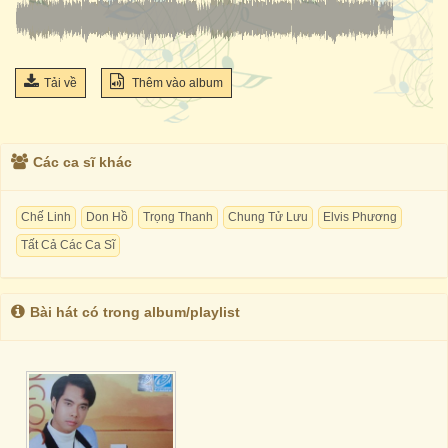
Tải về
Thêm vào album
Các ca sĩ khác
Chế Linh
Don Hồ
Trọng Thanh
Chung Tử Lưu
Elvis Phương
Tất Cả Các Ca Sĩ
Bài hát có trong album/playlist