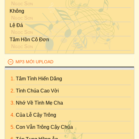
Ngọc Sơn
Không
Ngọc Sơn
Lệ Đá
Ngọc Sơn
Tâm Hồn Cô Đơn
Ngọc Sơn
MP3 MỚI UPLOAD
Tâm Tình Hiến Dâng
Tình Chúa Cao Vời
Nhớ Về Tình Mẹ Cha
Của Lễ Cậy Trông
Con Vẫn Trông Cậy Chúa