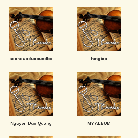
sdchdubducbusdbo
hatgiap
Nguyen Duc Quang
MY ALBUM