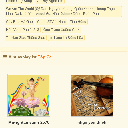
Phiên Chợ Sông
Về Đây Nghe Em
We Are The World (Sỹ Đan, Nguyên Khang, Quốc Khanh, Hoàng Thục
Linh, Dạ Nhật Yến, Angel Gia Hân, Johnny Dũng, Đoàn Phi)
Cây Rau Má Gạo
Chiến Sĩ Việt Nam
Tình Hồng
Hòn Vọng Phu 1, 2, 3
Ông Trăng Xuống Chơi
Tai Nạn Giao Thông Stop
Im Lặng Là Đồng Lõa
Album/playlist
Tốp Ca
Mừng đản sanh 2570
nhạc yêu thích