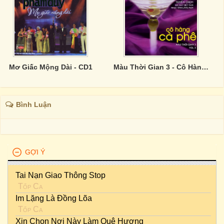
Mơ Giấc Mộng Dài - CD1
Màu Thời Gian 3 - Cô Hàng Cà Phê
Bình Luận
GỢI Ý
Tai Nạn Giao Thông Stop
Tốp Ca
Im Lặng Là Đồng Lõa
Tốp Ca
Xin Chọn Nơi Này Làm Quê Hương