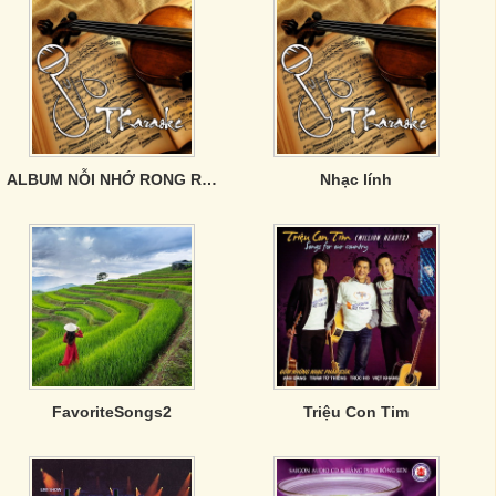
ALBUM NỖI NHỚ RONG RÊU
Nhạc lính
FavoriteSongs2
Triệu Con Tim