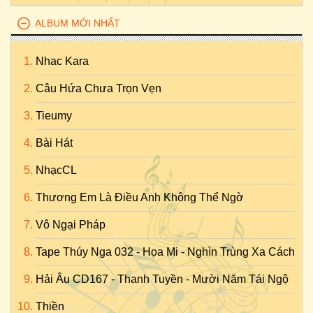
ALBUM MỚI NHẤT
Nhac Kara
Câu Hứa Chưa Trọn Vẹn
Tieumy
Bài Hát
NhạcCL
Thương Em Là Điều Anh Không Thể Ngờ
Vô Ngại Pháp
Tape Thúy Nga 032 - Họa Mi - Nghìn Trùng Xa Cách
Hải Âu CD167 - Thanh Tuyền - Mười Năm Tái Ngộ
Thiền