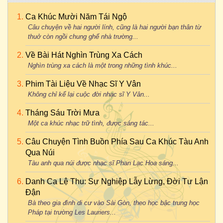
Ca Khúc Mười Năm Tái Ngộ
Câu chuyện về hai người lính, cũng là hai người bạn thân từ
thuở còn ngồi chung ghế nhà trường...
Về Bài Hát Nghìn Trùng Xa Cách
Nghìn trùng xa cách là một trong những tình khúc...
Phim Tài Liệu Về Nhạc Sĩ Y Vân
Không chỉ kể lại cuộc đời nhạc sĩ Y Vân...
Tháng Sáu Trời Mưa
Một ca khúc nhạc trữ tình, được sáng tác...
Câu Chuyện Tình Buồn Phía Sau Ca Khúc Tàu Anh
Qua Núi
Tàu anh qua núi được nhạc sĩ Phan Lạc Hoa sáng...
Danh Ca Lệ Thu: Sự Nghiệp Lẫy Lừng, Đời Tư Lận
Đận
Bà theo gia đình di cư vào Sài Gòn, theo học bậc trung học
Pháp tại trường Les Lauriers...