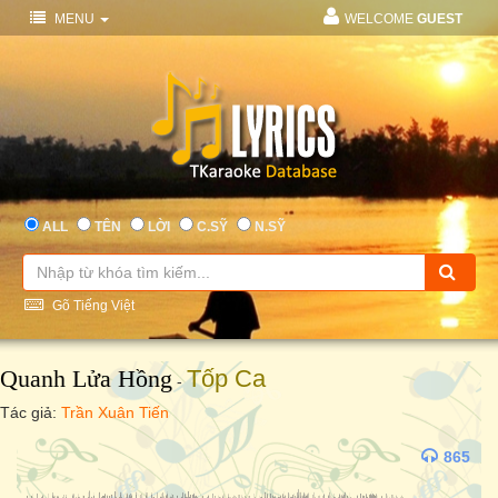
MENU
WELCOME
GUEST
ALL
TÊN
LỜI
C.SỸ
N.SỸ
Gõ Tiếng Việt
Quanh Lửa Hồng
Tốp Ca
-
Tác giả:
Trần Xuân Tiến
865