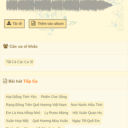
Tải về
Thêm vào album
Các ca sĩ khác
Tất Cả Các Ca Sĩ
Bài hát
Tốp Ca
Hạt Giống Tình Yêu
Phiên Chợ Sông
Rạng Đông Trên Quê Hương Việt Nam
Non Nước Hữu Tình
Em Là Hoa Hồng Nhỏ
Ly Rượu Mừng
Hội Xuân Quan Họ
Xuân Họp Mặt
Quê Hương Mùa Xuân
Ngày Tết Quê Em