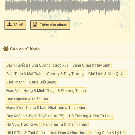
Tải về
Thêm vào album
Các ca sĩ khác
Bạch Tuyết & Hùng Cường (trước 75)
Băng Châu & Huy Sinh
Bích Thảo & Mai Tuấn
Cẩm Ly & Duy Trường
Chế Linh & Như Quỳnh
Chế Thanh
Chưa Biết (beat)
Đàm Vĩnh Hưng & Minh Thuận & Phương Thanh
Đan Nguyên & Thiên Kim
Đặng Minh Thông & Lâm Nhật Tiến & Thiên Kim
Duy Khánh & Bạch Tuyết (trước 75)
Hà Phương & Kim Tử Long
Hạ Vy & Trường Vũ
Hàn Thái Tú & Thanh Thảo
Hồ Lệ Thu & Thái Châu
Hoài Nam & Như Hảo
Hoàng Châu & Lý Hải