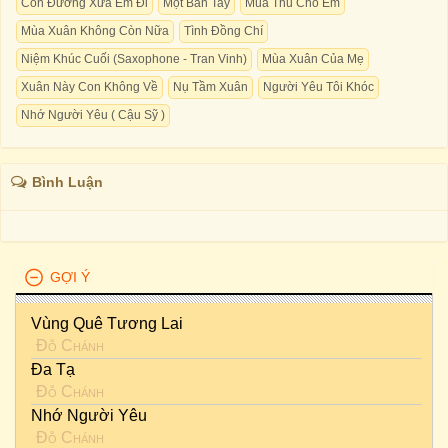
Con Đường Xưa Em Đi
Một Bàn Tay
Mùa Thu Cho Em
Mùa Xuân Không Còn Nữa
Tình Đồng Chí
Niệm Khúc Cuối (Saxophone - Tran Vinh)
Mùa Xuân Của Mẹ
Xuân Này Con Không Về
Nụ Tầm Xuân
Người Yêu Tôi Khóc
Nhớ Người Yêu ( Cậu Sỹ )
Bình Luận
GỢI Ý
Vùng Quê Tương Lai
Đỗ Chánh
Đa Tạ
Đỗ Chánh
Nhớ Người Yêu
Đỗ Chánh