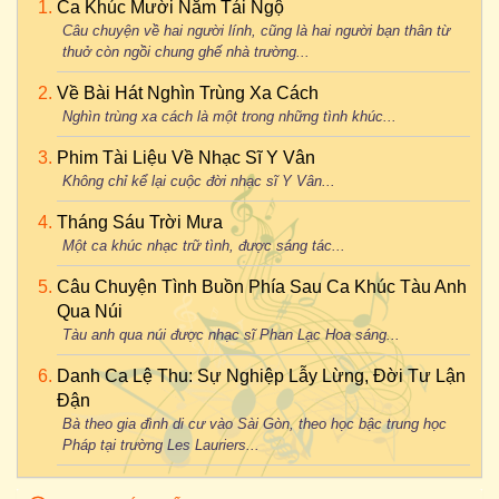
Ca Khúc Mười Năm Tái Ngộ
Câu chuyện về hai người lính, cũng là hai người bạn thân từ
thuở còn ngồi chung ghế nhà trường...
Về Bài Hát Nghìn Trùng Xa Cách
Nghìn trùng xa cách là một trong những tình khúc...
Phim Tài Liệu Về Nhạc Sĩ Y Vân
Không chỉ kể lại cuộc đời nhạc sĩ Y Vân...
Tháng Sáu Trời Mưa
Một ca khúc nhạc trữ tình, được sáng tác...
Câu Chuyện Tình Buồn Phía Sau Ca Khúc Tàu Anh
Qua Núi
Tàu anh qua núi được nhạc sĩ Phan Lạc Hoa sáng...
Danh Ca Lệ Thu: Sự Nghiệp Lẫy Lừng, Đời Tư Lận
Đận
Bà theo gia đình di cư vào Sài Gòn, theo học bậc trung học
Pháp tại trường Les Lauriers...