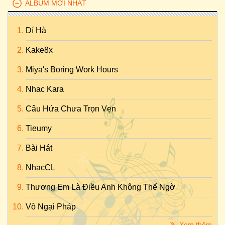
ALBUM MỚI NHẤT
Dí Hà
Kake8x
Miya's Boring Work Hours
Nhac Kara
Câu Hứa Chưa Trọn Vẹn
Tieumy
Bài Hát
NhạcCL
Thương Em Là Điều Anh Không Thể Ngờ
Vô Ngại Pháp
Xem thêm