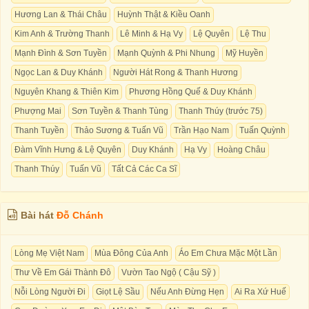
Hương Lan & Thái Châu
Huỳnh Thật & Kiều Oanh
Kim Anh & Trường Thanh
Lê Minh & Hạ Vy
Lệ Quyên
Lệ Thu
Mạnh Đình & Sơn Tuyền
Mạnh Quỳnh & Phi Nhung
Mỹ Huyền
Ngọc Lan & Duy Khánh
Người Hát Rong & Thanh Hương
Nguyên Khang & Thiên Kim
Phương Hồng Quế & Duy Khánh
Phượng Mai
Sơn Tuyền & Thanh Tùng
Thanh Thúy (trước 75)
Thanh Tuyền
Thảo Sương & Tuấn Vũ
Trần Hạo Nam
Tuấn Quỳnh
Đàm Vĩnh Hưng & Lệ Quyên
Duy Khánh
Hạ Vy
Hoàng Châu
Thanh Thúy
Tuấn Vũ
Tất Cả Các Ca Sĩ
Bài hát
Đỗ Chánh
Lòng Mẹ Việt Nam
Mùa Đông Của Anh
Áo Em Chưa Mặc Một Lần
Thư Về Em Gái Thành Đô
Vườn Tao Ngộ ( Cậu Sỹ )
Nỗi Lòng Người Đi
Giọt Lệ Sầu
Nếu Anh Đừng Hẹn
Ai Ra Xứ Huế