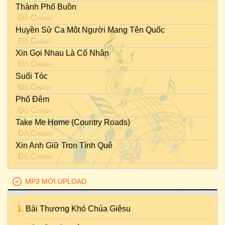
Thành Phố Buồn
Đỗ Chánh
Huyền Sử Ca Một Người Mang Tên Quốc
Đỗ Chánh
Xin Gọi Nhau Là Cố Nhân
Đỗ Chánh
Suối Tóc
Đỗ Chánh
Phố Đêm
Đỗ Chánh
Take Me Home (Country Roads)
Đỗ Chánh
Xin Anh Giữ Trọn Tình Quê
Đỗ Chánh
MP3 MỚI UPLOAD
Bài Thương Khó Chúa Giêsu