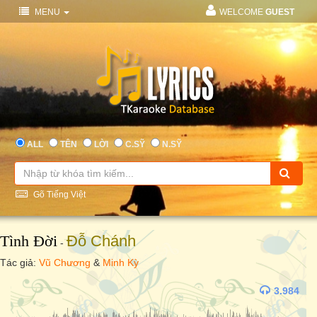
MENU
WELCOME
GUEST
ALL
TÊN
LỜI
C.SỸ
N.SỸ
Gõ Tiếng Việt
Tình Đời
Đỗ Chánh
-
Tác giả:
Vũ Chương
&
Minh Kỳ
3.984