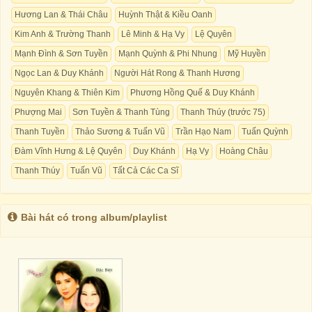
Hương Lan & Thái Châu
Huỳnh Thật & Kiều Oanh
Kim Anh & Trường Thanh
Lê Minh & Hạ Vy
Lệ Quyên
Mạnh Đình & Sơn Tuyền
Mạnh Quỳnh & Phi Nhung
Mỹ Huyền
Ngọc Lan & Duy Khánh
Người Hát Rong & Thanh Hương
Nguyên Khang & Thiên Kim
Phương Hồng Quế & Duy Khánh
Phượng Mai
Sơn Tuyền & Thanh Tùng
Thanh Thúy (trước 75)
Thanh Tuyền
Thảo Sương & Tuấn Vũ
Trần Hạo Nam
Tuấn Quỳnh
Đàm Vĩnh Hưng & Lệ Quyên
Duy Khánh
Hạ Vy
Hoàng Châu
Thanh Thúy
Tuấn Vũ
Tất Cả Các Ca Sĩ
Bài hát có trong album/playlist