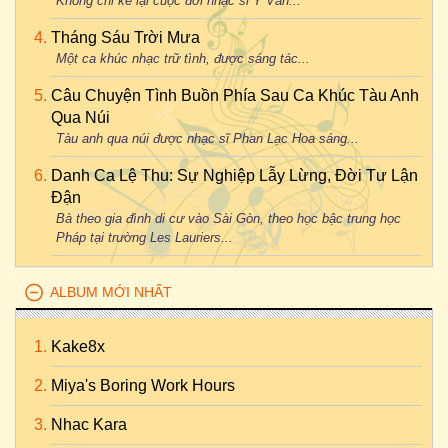
Không chỉ kể lại cuộc đời nhạc sĩ Y Vân...
Tháng Sáu Trời Mưa
Một ca khúc nhạc trữ tình, được sáng tác...
Câu Chuyện Tình Buồn Phía Sau Ca Khúc Tàu Anh
Qua Núi
Tàu anh qua núi được nhạc sĩ Phan Lạc Hoa sáng...
Danh Ca Lệ Thu: Sự Nghiệp Lẫy Lừng, Đời Tư Lận
Đận
Bà theo gia đình di cư vào Sài Gòn, theo học bậc trung học
Pháp tại trường Les Lauriers...
ALBUM MỚI NHẤT
Kake8x
Miya's Boring Work Hours
Nhac Kara