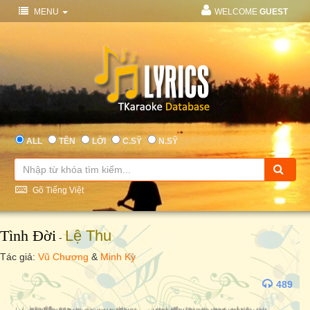
MENU
WELCOME
GUEST
ALL
TÊN
LỜI
C.SỸ
N.SỸ
Gõ Tiếng Việt
Tình Đời
Lệ Thu
-
Tác giả:
Vũ Chương
&
Minh Kỳ
489