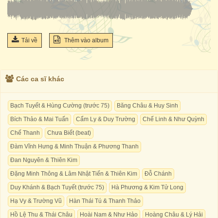
Tải về
Thêm vào album
Các ca sĩ khác
Bạch Tuyết & Hùng Cường (trước 75)
Băng Châu & Huy Sinh
Bích Thảo & Mai Tuấn
Cẩm Ly & Duy Trường
Chế Linh & Như Quỳnh
Chế Thanh
Chưa Biết (beat)
Đàm Vĩnh Hưng & Minh Thuận & Phương Thanh
Đan Nguyên & Thiên Kim
Đặng Minh Thông & Lâm Nhật Tiến & Thiên Kim
Đỗ Chánh
Duy Khánh & Bạch Tuyết (trước 75)
Hà Phương & Kim Tử Long
Hạ Vy & Trường Vũ
Hàn Thái Tú & Thanh Thảo
Hồ Lệ Thu & Thái Châu
Hoài Nam & Như Hảo
Hoàng Châu & Lý Hải