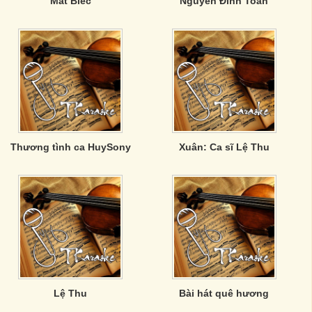
Mắt Biếc
Nguyễn Đình Toàn
Thương tình ca HuySony
Xuân: Ca sĩ Lệ Thu
Lệ Thu
Bài hát quê hương