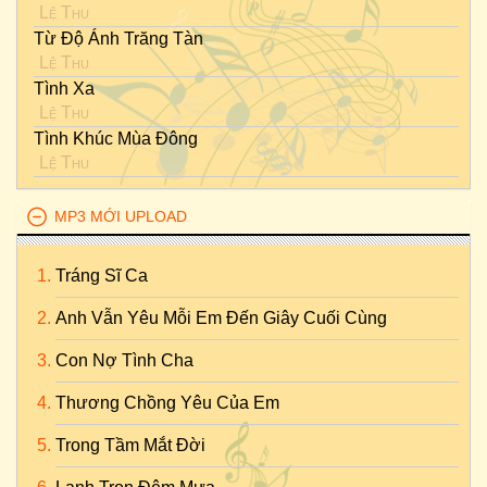
Lệ Thu
Từ Độ Ánh Trăng Tàn
Lệ Thu
Tình Xa
Lệ Thu
Tình Khúc Mùa Đông
Lệ Thu
MP3 MỚI UPLOAD
Tráng Sĩ Ca
Anh Vẫn Yêu Mỗi Em Đến Giây Cuối Cùng
Con Nợ Tình Cha
Thương Chồng Yêu Của Em
Trong Tầm Mắt Đời