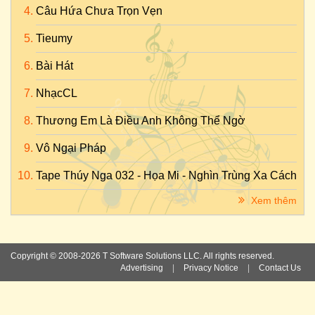
Câu Hứa Chưa Trọn Vẹn
Tieumy
Bài Hát
NhạcCL
Thương Em Là Điều Anh Không Thể Ngờ
Vô Ngại Pháp
Tape Thúy Nga 032 - Họa Mi - Nghìn Trùng Xa Cách
Xem thêm
Copyright © 2008-2026 T Software Solutions LLC. All rights reserved.
Advertising
|
Privacy Notice
|
Contact Us