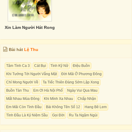
Xin Làm Người Hát Rong
Bài hát
Lệ Thu
Tâm Tình Ca 3
Cát Bụi
Tình Kỹ Nữ
Điệu Buồn
Khi Tưởng Tới Người Vắng Mặt
Đời Mãi Ở Phương Đông
Chỉ Mong Người Về
Ta Tiếc Thiên Đàng Sớm Lập Xong
Buồn Tàn Thu
Em Ơi Hà Nội Phố
Ngày Vui Qua Mau
Mất Nhau Mùa Đông
Khi Mình Xa Nhau
Chấp Nhận
Em Mãi Còn Tình Đầu
Bài Không Tên Số 12
Hang Bê Lem
Tình Đầu Là Kỷ Niệm Sầu
Gọi Đời
Ru Ta Ngậm Ngùi